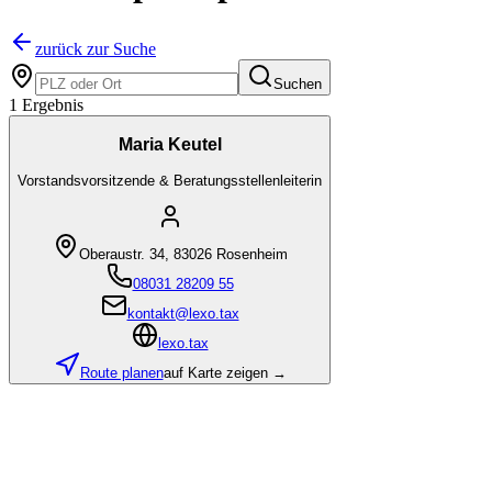
zurück zur Suche
Suchen
1
Ergebnis
Maria Keutel
Vorstandsvorsitzende & Beratungsstellenleiterin
Oberaustr. 34
,
83026
Rosenheim
08031 28209 55
kontakt@lexo.tax
lexo.tax
Route planen
auf Karte zeigen →