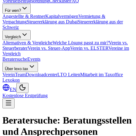
Vorteile
Beitragsordnung
Checkliste
FAQ
Für wen?
Angestellte & Rentner
Kapitalvermögen
Vermietung &
Verpachtung
Steuererklärung aus Dubai
Steuererklärung aus der
Schweiz
Vergleich
Alternativen & Vergleiche
Welche Lösung passt zu mir?
Verein vs.
Steuerberater
Verein vs. Steuer-App
Verein vs. ELSTER
Vereine im
Vergleich
Beratersuche
Events
Über lexo.tax
Verein
Team
Downloadcenter
LTO Leiten
Mitarbeit im Taxoffice
Lexokon
EN
Kostenlose Erstprüfung
Beratersuche: Beratungsstellen
und Ansprechpersonen