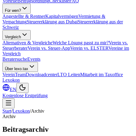
Vorteile
Beitragsordnung
Checkliste
FAQ
Für wen?
Angestellte & Rentner
Kapitalvermögen
Vermietung &
Verpachtung
Steuererklärung aus Dubai
Steuererklärung aus der
Schweiz
Vergleich
Alternativen & Vergleiche
Welche Lösung passt zu mir?
Verein vs.
Steuerberater
Verein vs. Steuer-App
Verein vs. ELSTER
Vereine im
Vergleich
Beratersuche
Events
Über lexo.tax
Verein
Team
Downloadcenter
LTO Leiten
Mitarbeit im Taxoffice
Lexokon
EN
Kostenlose Erstprüfung
Start
/
Lexokon
/
Archiv
Archiv
Beitragsarchiv