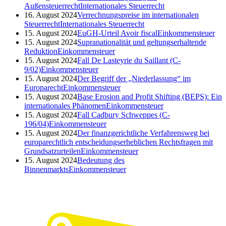
Außensteuerrecht
Internationales Steuerrecht
16. August 2024
Verrechnungspreise im internationalen
Steuerrecht
Internationales Steuerrecht
15. August 2024
EuGH-Urteil Avoir fiscal
Einkommensteuer
15. August 2024
Supranationalität und geltungserhaltende
Reduktion
Einkommensteuer
15. August 2024
Fall De Lasteyrie du Saillant (C-
9/02)
Einkommensteuer
15. August 2024
Der Begriff der „Niederlassung“ im
Europarecht
Einkommensteuer
15. August 2024
Base Erosion and Profit Shifting (BEPS): Ein
internationales Phänomen
Einkommensteuer
15. August 2024
Fall Cadbury Schweppes (C-
196/04)
Einkommensteuer
15. August 2024
Der finanzgerichtliche Verfahrensweg bei
europarechtlich entscheidungserheblichen Rechtsfragen mit
Grundsatzurteilen
Einkommensteuer
15. August 2024
Bedeutung des
Binnenmarkts
Einkommensteuer