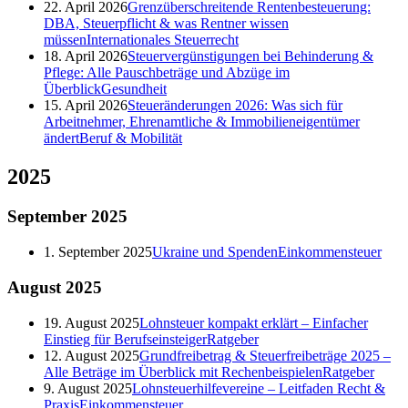
22. April 2026
Grenzüberschreitende Rentenbesteuerung:
DBA, Steuerpflicht & was Rentner wissen
müssen
Internationales Steuerrecht
18. April 2026
Steuervergünstigungen bei Behinderung &
Pflege: Alle Pauschbeträge und Abzüge im
Überblick
Gesundheit
15. April 2026
Steueränderungen 2026: Was sich für
Arbeitnehmer, Ehrenamtliche & Immobilieneigentümer
ändert
Beruf & Mobilität
2025
September
2025
1. September 2025
Ukraine und Spenden
Einkommensteuer
August
2025
19. August 2025
Lohnsteuer kompakt erklärt – Einfacher
Einstieg für Berufseinsteiger
Ratgeber
12. August 2025
Grundfreibetrag & Steuerfreibeträge 2025 –
Alle Beträge im Überblick mit Rechenbeispielen
Ratgeber
9. August 2025
Lohnsteuerhilfevereine – Leitfaden Recht &
Praxis
Einkommensteuer