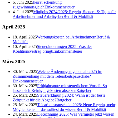
6. Juni 2025
heirat-schenkung-
zugewinnausgleich
Einkommensteuer
4. Juni 2025
Minijobs 2024/2025: Regeln, Steuern & Tipps für
Arbeitnehmer und Arbeitgeber
Beruf & Mobilität
April
2025
18. April 2025
Werbungskosten bei Arbeitnehmern
Beruf &
Mobilität
10. April 2025
Steueränderungen 2025: Was der
Koalitionsvertrag bringt
Einkommensteuer
März
2025
30. März 2025
Welche Änderungen gelten ab 2025 im
Zusammenhang mit dem Telearbeitspauschale?
Einkommensteuer
30. März 2025
Frühjahrsputz mit steuerlichem Vorteil: So
lassen sich Reinigungskosten absetzen
Ratgeber
25. März 2025
Steuererklärung 2024: Wann ist der beste
Zeitpunkt für die Abgabe?
Ratgeber
25. März 2025
Telearbeitspauschale 2025: Neue Regeln, mehr
Möglichkeiten – das solltest du wissen
Beruf & Mobilität
24. März 2025
E-Rechnung 2025: Was Vermieter jetzt wissen