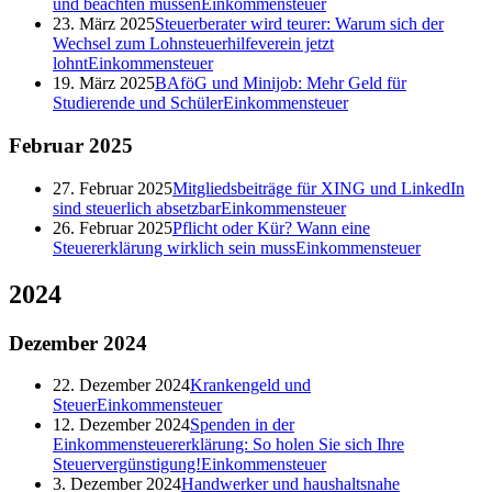
und beachten müssen
Einkommensteuer
23. März 2025
Steuerberater wird teurer: Warum sich der
Wechsel zum Lohnsteuerhilfeverein jetzt
lohnt
Einkommensteuer
19. März 2025
BAföG und Minijob: Mehr Geld für
Studierende und Schüler
Einkommensteuer
Februar
2025
27. Februar 2025
Mitgliedsbeiträge für XING und LinkedIn
sind steuerlich absetzbar
Einkommensteuer
26. Februar 2025
Pflicht oder Kür? Wann eine
Steuererklärung wirklich sein muss
Einkommensteuer
2024
Dezember
2024
22. Dezember 2024
Krankengeld und
Steuer
Einkommensteuer
12. Dezember 2024
Spenden in der
Einkommensteuererklärung: So holen Sie sich Ihre
Steuervergünstigung!
Einkommensteuer
3. Dezember 2024
Handwerker und haushaltsnahe