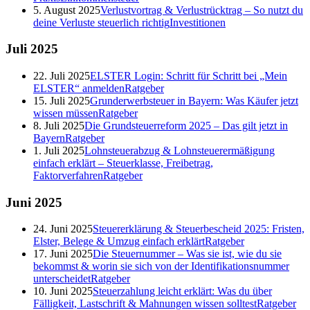
5. August 2025
Verlustvortrag & Verlustrücktrag – So nutzt du
deine Verluste steuerlich richtig
Investitionen
Juli
2025
22. Juli 2025
ELSTER Login: Schritt für Schritt bei „Mein
ELSTER“ anmelden
Ratgeber
15. Juli 2025
Grunderwerbsteuer in Bayern: Was Käufer jetzt
wissen müssen
Ratgeber
8. Juli 2025
Die Grundsteuerreform 2025 – Das gilt jetzt in
Bayern
Ratgeber
1. Juli 2025
Lohnsteuerabzug & Lohnsteuerermäßigung
einfach erklärt – Steuerklasse, Freibetrag,
Faktorverfahren
Ratgeber
Juni
2025
24. Juni 2025
Steuererklärung & Steuerbescheid 2025: Fristen,
Elster, Belege & Umzug einfach erklärt
Ratgeber
17. Juni 2025
Die Steuernummer – Was sie ist, wie du sie
bekommst & worin sie sich von der Identifikationsnummer
unterscheidet
Ratgeber
10. Juni 2025
Steuerzahlung leicht erklärt: Was du über
Fälligkeit, Lastschrift & Mahnungen wissen solltest
Ratgeber