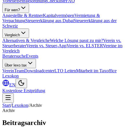
Vorteile
Beitragsordnung
Checkliste
FAQ
Für wen?
Angestellte & Rentner
Kapitalvermögen
Vermietung &
Verpachtung
Steuererklärung aus Dubai
Steuererklärung aus der
Schweiz
Vergleich
Alternativen & Vergleiche
Welche Lösung passt zu mir?
Verein vs.
Steuerberater
Verein vs. Steuer-App
Verein vs. ELSTER
Vereine im
Vergleich
Beratersuche
Events
Über lexo.tax
Verein
Team
Downloadcenter
LTO Leiten
Mitarbeit im Taxoffice
Lexokon
EN
Kostenlose Erstprüfung
Start
/
Lexokon
/
Archiv
Archiv
Beitragsarchiv