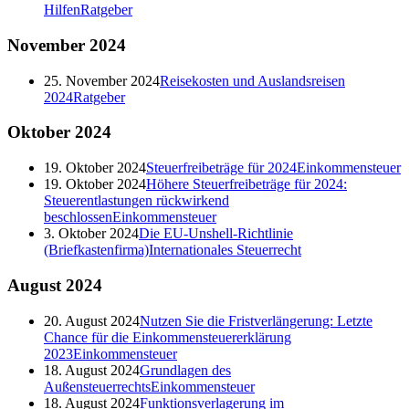
Hilfen
Ratgeber
November
2024
25. November 2024
Reisekosten und Auslandsreisen
2024
Ratgeber
Oktober
2024
19. Oktober 2024
Steuerfreibeträge für 2024
Einkommensteuer
19. Oktober 2024
Höhere Steuerfreibeträge für 2024:
Steuerentlastungen rückwirkend
beschlossen
Einkommensteuer
3. Oktober 2024
Die EU-Unshell-Richtlinie
(Briefkastenfirma)
Internationales Steuerrecht
August
2024
20. August 2024
Nutzen Sie die Fristverlängerung: Letzte
Chance für die Einkommensteuererklärung
2023
Einkommensteuer
18. August 2024
Grundlagen des
Außensteuerrechts
Einkommensteuer
18. August 2024
Funktionsverlagerung im