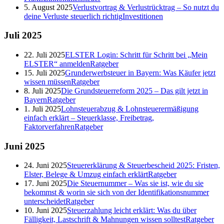
5. August 2025
Verlustvortrag & Verlustrücktrag – So nutzt du
deine Verluste steuerlich richtig
Investitionen
Juli
2025
22. Juli 2025
ELSTER Login: Schritt für Schritt bei „Mein
ELSTER“ anmelden
Ratgeber
15. Juli 2025
Grunderwerbsteuer in Bayern: Was Käufer jetzt
wissen müssen
Ratgeber
8. Juli 2025
Die Grundsteuerreform 2025 – Das gilt jetzt in
Bayern
Ratgeber
1. Juli 2025
Lohnsteuerabzug & Lohnsteuerermäßigung
einfach erklärt – Steuerklasse, Freibetrag,
Faktorverfahren
Ratgeber
Juni
2025
24. Juni 2025
Steuererklärung & Steuerbescheid 2025: Fristen,
Elster, Belege & Umzug einfach erklärt
Ratgeber
17. Juni 2025
Die Steuernummer – Was sie ist, wie du sie
bekommst & worin sie sich von der Identifikationsnummer
unterscheidet
Ratgeber
10. Juni 2025
Steuerzahlung leicht erklärt: Was du über
Fälligkeit, Lastschrift & Mahnungen wissen solltest
Ratgeber