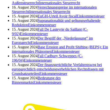
Außensteuerrecht
Internationales Steuerrecht
16. August 2024
Verrechnungspreise im internationalen
Steuerrecht
Internationales Steuerrecht
15. August 2024
EuGH-Urteil Avoir fiscal
Einkommensteuer
15. August 2024
Supranationalität und geltungserhaltende
Reduktion
Einkommensteuer
15. August 2024
Fall De Lasteyrie du Saillant (C-
9/02)
Einkommensteuer
15. August 2024
Der Begriff der „Niederlassung“ im
Europarecht
Einkommensteuer
15. August 2024
Base Erosion and Profit Shifting (BEPS): Ein
internationales Phänomen
Einkommensteuer
15. August 2024
Fall Cadbury Schweppes (C-
196/04)
Einkommensteuer
15. August 2024
Der finanzgerichtliche Verfahrensweg bei
europarechtlich entscheidungserheblichen Rechtsfragen mit
Grundsatzurteilen
Einkommensteuer
15. August 2024
Bedeutung des
Binnenmarkts
Einkommensteuer