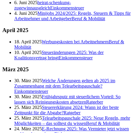
6. Juni 2025
heirat-schenkung-
zugewinnausgleich
Einkommensteuer
4. Juni 2025
Minijobs 2024/2025: Regeln, Steuern & Tipps für
Arbeitnehmer und Arbeitgeber
Beruf & Mobilität
April
2025
18. April 2025
Werbungskosten bei Arbeitnehmern
Beruf &
Mobilität
10. April 2025
Steueränderungen 2025: Was der
Koalitionsvertrag bringt
Einkommensteuer
März
2025
30. März 2025
Welche Änderungen gelten ab 2025 im
Zusammenhang mit dem Telearbeitspauschale?
Einkommensteuer
30. März 2025
Frühjahrsputz mit steuerlichem Vorteil: So
lassen sich Reinigungskosten absetzen
Ratgeber
25. März 2025
Steuererklärung 2024: Wann ist der beste
Zeitpunkt für die Abgabe?
Ratgeber
25. März 2025
Telearbeitspauschale 2025: Neue Regeln, mehr
Möglichkeiten – das solltest du wissen
Beruf & Mobilität
24. März 2025
E-Rechnung 2025: Was Vermieter jetzt wissen