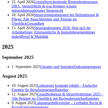
22. April 2026
Grenzüberschreitende Rentenbesteuerung:
DBA, Steuerpflicht & was Rentner wissen
müssen
Internationales Steuerrecht
18. April 2026
Steuervergünstigungen bei Behinderung &
Pflege: Alle Pauschbeträge und Abzüge im
Überblick
Gesundheit
15. April 2026
Steueränderungen 2026: Was sich für
Arbeitnehmer, Ehrenamtliche & Immobilieneigentümer
ändert
Beruf & Mobilität
2025
September
2025
1. September 2025
Ukraine und Spenden
Einkommensteuer
August
2025
19. August 2025
Lohnsteuer kompakt erklärt – Einfacher
Einstieg für Berufseinsteiger
Ratgeber
12. August 2025
Grundfreibetrag & Steuerfreibeträge 2025 –
Alle Beträge im Überblick mit Rechenbeispielen
Ratgeber
9. August 2025
Lohnsteuerhilfevereine – Leitfaden Recht &
Praxis
Einkommensteuer