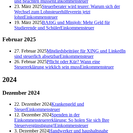
und beachten müssen
Einkommensteuer
23. März 2025
Steuerberater wird teurer: Warum sich der
Wechsel zum Lohnsteuerhilfeverein jetzt
lohnt
Einkommensteuer
19. März 2025
BAföG und Minijob: Mehr Geld für
Studierende und Schüler
Einkommensteuer
Februar
2025
27. Februar 2025
Mitgliedsbeiträge für XING und LinkedIn
sind steuerlich absetzbar
Einkommensteuer
26. Februar 2025
Pflicht oder Kür? Wann eine
Steuererklärung wirklich sein muss
Einkommensteuer
2024
Dezember
2024
22. Dezember 2024
Krankengeld und
Steuer
Einkommensteuer
12. Dezember 2024
Spenden in der
Einkommensteuererklärung: So holen Sie sich Ihre
Steuervergünstigung!
Einkommensteuer
3. Dezember 2024
Handwerker und haushaltsnahe