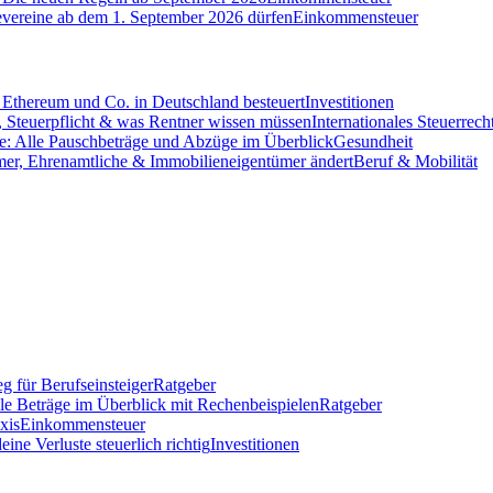
evereine ab dem 1. September 2026 dürfen
Einkommensteuer
Ethereum und Co. in Deutschland besteuert
Investitionen
 Steuerpflicht & was Rentner wissen müssen
Internationales Steuerrech
e: Alle Pauschbeträge und Abzüge im Überblick
Gesundheit
mer, Ehrenamtliche & Immobilieneigentümer ändert
Beruf & Mobilität
g für Berufseinsteiger
Ratgeber
lle Beträge im Überblick mit Rechenbeispielen
Ratgeber
xis
Einkommensteuer
ine Verluste steuerlich richtig
Investitionen