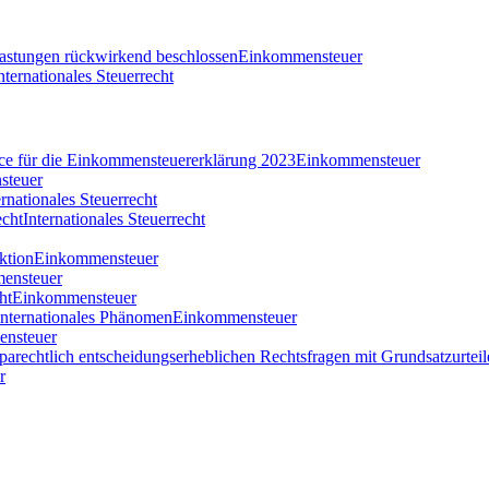
tlastungen rückwirkend beschlossen
Einkommensteuer
nternationales Steuerrecht
nce für die Einkommensteuererklärung 2023
Einkommensteuer
steuer
ernationales Steuerrecht
echt
Internationales Steuerrecht
ktion
Einkommensteuer
ensteuer
ht
Einkommensteuer
 internationales Phänomen
Einkommensteuer
nsteuer
parechtlich entscheidungserheblichen Rechtsfragen mit Grundsatzurteil
r