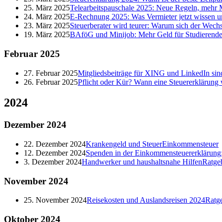
25. März 2025
Telearbeitspauschale 2025: Neue Regeln, mehr M
24. März 2025
E-Rechnung 2025: Was Vermieter jetzt wissen 
23. März 2025
Steuerberater wird teurer: Warum sich der Wechs
19. März 2025
BAföG und Minijob: Mehr Geld für Studierende
Februar
2025
27. Februar 2025
Mitgliedsbeiträge für XING und LinkedIn sind
26. Februar 2025
Pflicht oder Kür? Wann eine Steuererklärung 
2024
Dezember
2024
22. Dezember 2024
Krankengeld und Steuer
Einkommensteuer
12. Dezember 2024
Spenden in der Einkommensteuererklärung: 
3. Dezember 2024
Handwerker und haushaltsnahe Hilfen
Ratge
November
2024
25. November 2024
Reisekosten und Auslandsreisen 2024
Ratg
Oktober
2024