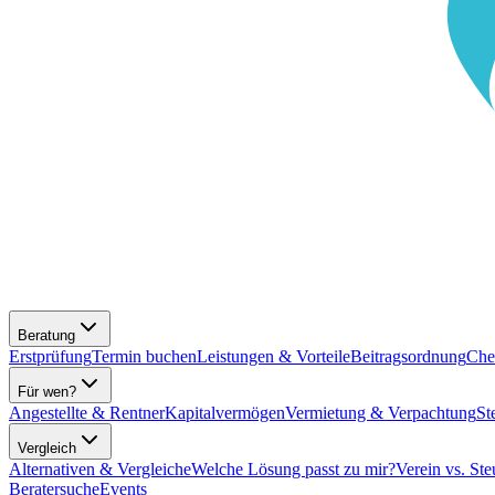
Beratung
Erstprüfung
Termin buchen
Leistungen & Vorteile
Beitragsordnung
Che
Für wen?
Angestellte & Rentner
Kapitalvermögen
Vermietung & Verpachtung
St
Vergleich
Alternativen & Vergleiche
Welche Lösung passt zu mir?
Verein vs. Ste
Beratersuche
Events