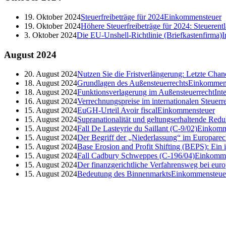
19. Oktober 2024
Steuerfreibeträge für 2024
Einkommensteuer
19. Oktober 2024
Höhere Steuerfreibeträge für 2024: Steueren
3. Oktober 2024
Die EU-Unshell-Richtlinie (Briefkastenfirma)
I
August
2024
20. August 2024
Nutzen Sie die Fristverlängerung: Letzte Cha
18. August 2024
Grundlagen des Außensteuerrechts
Einkommen
18. August 2024
Funktionsverlagerung im Außensteuerrecht
Int
16. August 2024
Verrechnungspreise im internationalen Steuerr
15. August 2024
EuGH-Urteil Avoir fiscal
Einkommensteuer
15. August 2024
Supranationalität und geltungserhaltende Redu
15. August 2024
Fall De Lasteyrie du Saillant (C-9/02)
Einkomm
15. August 2024
Der Begriff der „Niederlassung“ im Europarec
15. August 2024
Base Erosion and Profit Shifting (BEPS): Ein
15. August 2024
Fall Cadbury Schweppes (C-196/04)
Einkomme
15. August 2024
Der finanzgerichtliche Verfahrensweg bei euro
15. August 2024
Bedeutung des Binnenmarkts
Einkommensteue