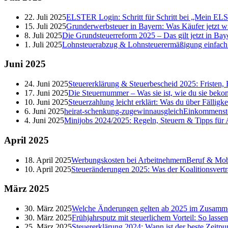
22. Juli 2025
ELSTER Login: Schritt für Schritt bei „Mein E
15. Juli 2025
Grunderwerbsteuer in Bayern: Was Käufer jetzt w
8. Juli 2025
Die Grundsteuerreform 2025 – Das gilt jetzt in Bay
1. Juli 2025
Lohnsteuerabzug & Lohnsteuerermäßigung einfach er
Juni
2025
24. Juni 2025
Steuererklärung & Steuerbescheid 2025: Fristen, 
17. Juni 2025
Die Steuernummer – Was sie ist, wie du sie beko
10. Juni 2025
Steuerzahlung leicht erklärt: Was du über Fälligk
6. Juni 2025
heirat-schenkung-zugewinnausgleich
Einkommenst
4. Juni 2025
Minijobs 2024/2025: Regeln, Steuern & Tipps für
April
2025
18. April 2025
Werbungskosten bei Arbeitnehmern
Beruf & Mobi
10. April 2025
Steueränderungen 2025: Was der Koalitionsvertr
März
2025
30. März 2025
Welche Änderungen gelten ab 2025 im Zusamme
30. März 2025
Frühjahrsputz mit steuerlichem Vorteil: So lasse
25. März 2025
Steuererklärung 2024: Wann ist der beste Zeitpu