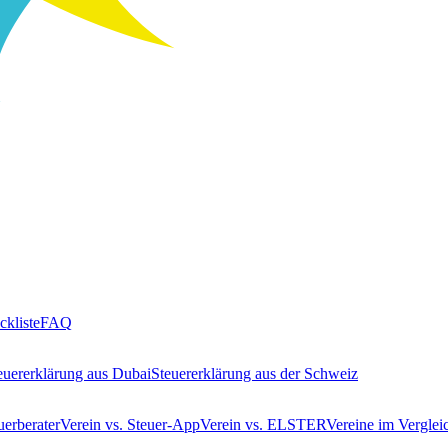
ckliste
FAQ
euererklärung aus Dubai
Steuererklärung aus der Schweiz
uerberater
Verein vs. Steuer-App
Verein vs. ELSTER
Vereine im Verglei