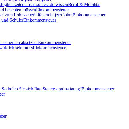
öglichkeiten – das solltest du wissen
Beruf & Mobilität
und beachten müssen
Einkommensteuer
el zum Lohnsteuerhilfeverein jetzt lohnt
Einkommensteuer
 und Schüler
Einkommensteuer
 steuerlich absetzbar
Einkommensteuer
wirklich sein muss
Einkommensteuer
So holen Sie sich Ihre Steuervergünstigung!
Einkommensteuer
ber
eber