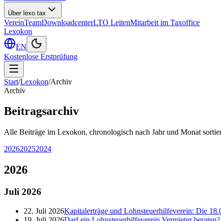
Über lexo.tax
Verein
Team
Downloadcenter
LTO Leiten
Mitarbeit im Taxoffice
Lexokon
EN
Kostenlose Erstprüfung
Start
/
Lexokon
/
Archiv
Archiv
Beitragsarchiv
Alle Beiträge im Lexokon, chronologisch nach Jahr und Monat sortier
2026
2025
2024
2026
Juli
2026
22. Juli 2026
Kapitalerträge und Lohnsteuerhilfeverein: Die 18.
19. Juli 2026
Darf ein Lohnsteuerhilfeverein Vermieter berate