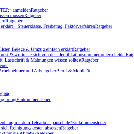
LSTER“ anmelden
Ratgeber
issen müssen
Ratgeber
ern
Ratgeber
klärt – Steuerklasse, Freibetrag, Faktorverfahren
Ratgeber
Elster, Belege & Umzug einfach erklärt
Ratgeber
mmst & worin sie sich von der Identifikationsnummer unterscheidet
Rat
eit, Lastschrift & Mahnungen wissen solltest
Ratgeber
euer
 Arbeitnehmer und Arbeitgeber
Beruf & Mobilität
lität
ag bringt
Einkommensteuer
nhang mit dem Telearbeitspauschale?
Einkommensteuer
n sich Reinigungskosten absetzen
Ratgeber
nkt für die Abgabe?
Ratgeber