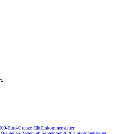
t.
000-Euro-Grenze fällt
Einkommensteuer
n? Die neuen Regeln ab September 2026
Einkommensteuer