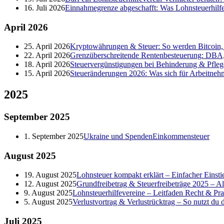
16. Juli 2026
Einnahmegrenze abgeschafft: Was Lohnsteuerhilf
April
2026
25. April 2026
Kryptowährungen & Steuer: So werden Bitcoin, 
22. April 2026
Grenzüberschreitende Rentenbesteuerung: DBA,
18. April 2026
Steuervergünstigungen bei Behinderung & Pfleg
15. April 2026
Steueränderungen 2026: Was sich für Arbeitneh
2025
September
2025
1. September 2025
Ukraine und Spenden
Einkommensteuer
August
2025
19. August 2025
Lohnsteuer kompakt erklärt – Einfacher Einstie
12. August 2025
Grundfreibetrag & Steuerfreibeträge 2025 – A
9. August 2025
Lohnsteuerhilfevereine – Leitfaden Recht & Pra
5. August 2025
Verlustvortrag & Verlustrücktrag – So nutzt du de
Juli
2025