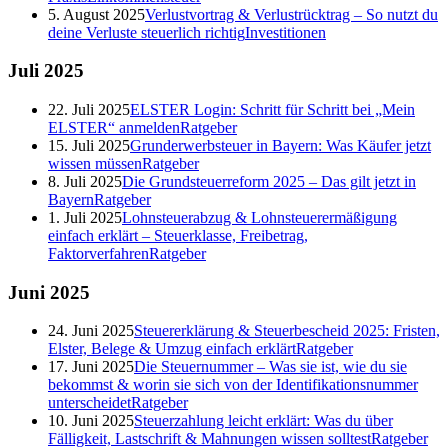
5. August 2025
Verlustvortrag & Verlustrücktrag – So nutzt du
deine Verluste steuerlich richtig
Investitionen
Juli
2025
22. Juli 2025
ELSTER Login: Schritt für Schritt bei „Mein
ELSTER“ anmelden
Ratgeber
15. Juli 2025
Grunderwerbsteuer in Bayern: Was Käufer jetzt
wissen müssen
Ratgeber
8. Juli 2025
Die Grundsteuerreform 2025 – Das gilt jetzt in
Bayern
Ratgeber
1. Juli 2025
Lohnsteuerabzug & Lohnsteuerermäßigung
einfach erklärt – Steuerklasse, Freibetrag,
Faktorverfahren
Ratgeber
Juni
2025
24. Juni 2025
Steuererklärung & Steuerbescheid 2025: Fristen,
Elster, Belege & Umzug einfach erklärt
Ratgeber
17. Juni 2025
Die Steuernummer – Was sie ist, wie du sie
bekommst & worin sie sich von der Identifikationsnummer
unterscheidet
Ratgeber
10. Juni 2025
Steuerzahlung leicht erklärt: Was du über
Fälligkeit, Lastschrift & Mahnungen wissen solltest
Ratgeber