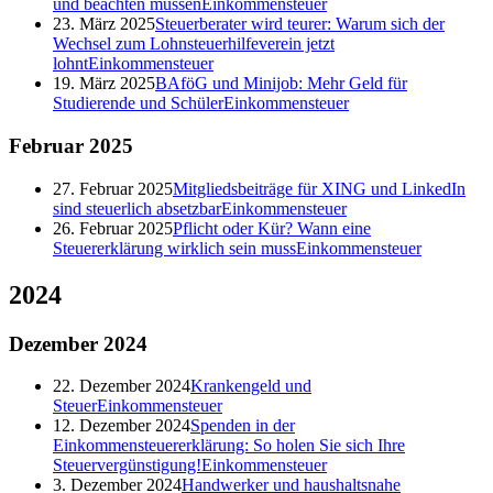
und beachten müssen
Einkommensteuer
23. März 2025
Steuerberater wird teurer: Warum sich der
Wechsel zum Lohnsteuerhilfeverein jetzt
lohnt
Einkommensteuer
19. März 2025
BAföG und Minijob: Mehr Geld für
Studierende und Schüler
Einkommensteuer
Februar
2025
27. Februar 2025
Mitgliedsbeiträge für XING und LinkedIn
sind steuerlich absetzbar
Einkommensteuer
26. Februar 2025
Pflicht oder Kür? Wann eine
Steuererklärung wirklich sein muss
Einkommensteuer
2024
Dezember
2024
22. Dezember 2024
Krankengeld und
Steuer
Einkommensteuer
12. Dezember 2024
Spenden in der
Einkommensteuererklärung: So holen Sie sich Ihre
Steuervergünstigung!
Einkommensteuer
3. Dezember 2024
Handwerker und haushaltsnahe