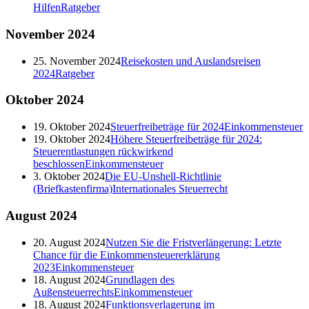
Hilfen
Ratgeber
November
2024
25. November 2024
Reisekosten und Auslandsreisen
2024
Ratgeber
Oktober
2024
19. Oktober 2024
Steuerfreibeträge für 2024
Einkommensteuer
19. Oktober 2024
Höhere Steuerfreibeträge für 2024:
Steuerentlastungen rückwirkend
beschlossen
Einkommensteuer
3. Oktober 2024
Die EU-Unshell-Richtlinie
(Briefkastenfirma)
Internationales Steuerrecht
August
2024
20. August 2024
Nutzen Sie die Fristverlängerung: Letzte
Chance für die Einkommensteuererklärung
2023
Einkommensteuer
18. August 2024
Grundlagen des
Außensteuerrechts
Einkommensteuer
18. August 2024
Funktionsverlagerung im