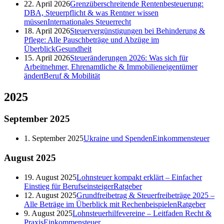
22. April 2026
Grenzüberschreitende Rentenbesteuerung:
DBA, Steuerpflicht & was Rentner wissen
müssen
Internationales Steuerrecht
18. April 2026
Steuervergünstigungen bei Behinderung &
Pflege: Alle Pauschbeträge und Abzüge im
Überblick
Gesundheit
15. April 2026
Steueränderungen 2026: Was sich für
Arbeitnehmer, Ehrenamtliche & Immobilieneigentümer
ändert
Beruf & Mobilität
2025
September
2025
1. September 2025
Ukraine und Spenden
Einkommensteuer
August
2025
19. August 2025
Lohnsteuer kompakt erklärt – Einfacher
Einstieg für Berufseinsteiger
Ratgeber
12. August 2025
Grundfreibetrag & Steuerfreibeträge 2025 –
Alle Beträge im Überblick mit Rechenbeispielen
Ratgeber
9. August 2025
Lohnsteuerhilfevereine – Leitfaden Recht &
Praxis
Einkommensteuer