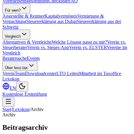
Vorteile
Beitragsordnung
Checkliste
FAQ
Für wen?
Angestellte & Rentner
Kapitalvermögen
Vermietung &
Verpachtung
Steuererklärung aus Dubai
Steuererklärung aus der
Schweiz
Vergleich
Alternativen & Vergleiche
Welche Lösung passt zu mir?
Verein vs.
Steuerberater
Verein vs. Steuer-App
Verein vs. ELSTER
Vereine im
Vergleich
Beratersuche
Events
Über lexo.tax
Verein
Team
Downloadcenter
LTO Leiten
Mitarbeit im Taxoffice
Lexokon
EN
Kostenlose Erstprüfung
Start
/
Lexokon
/
Archiv
Archiv
Beitragsarchiv