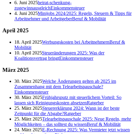
6. Juni 2025
heirat-schenkung-
zugewinnausgleich
Einkommensteuer
4. Juni 2025
Minijobs 2024/2025: Regeln, Steuern & Tipps für
Arbeitnehmer und Arbeitgeber
Beruf & Mobilität
April
2025
18. April 2025
Werbungskosten bei Arbeitnehmern
Beruf &
Mobilität
10. April 2025
Steueränderungen 2025: Was der
Koalitionsvertrag bringt
Einkommensteuer
März
2025
30. März 2025
Welche Änderungen gelten ab 2025 im
Zusammenhang mit dem Telearbeitspauschale?
Einkommensteuer
30. März 2025
Frühjahrsputz mit steuerlichem Vorteil: So
lassen sich Reinigungskosten absetzen
Ratgeber
25. März 2025
Steuererklärung 2024: Wann ist der beste
Zeitpunkt für die Abgabe?
Ratgeber
25. März 2025
Telearbeitspauschale 2025: Neue Regeln, mehr
Möglichkeiten – das solltest du wissen
Beruf & Mobilität
24. März 2025
E-Rechnung 2025: Was Vermieter jetzt wissen