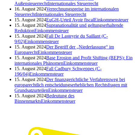
Außensteuerrecht
Internationales Steuerrecht
16. August 2024
Verrechnungspreise im internationalen
Steuerrecht
Internationales Steuerrecht
15. August 2024
EuGH-Urteil Avoir fiscal
Einkommensteuer
15. August 2024
Supranationalität und geltungserhaltende
Reduktion
Einkommensteuer
15. August 2024
Fall De Lasteyrie du Saillant (C-
9/02)
Einkommensteuer
15. August 2024
Der Begriff der „Niederlassung“ im
Europarecht
Einkommensteuer
15. August 2024
Base Erosion and Profit Shifting (BEPS): Ein
internationales Phänomen
Einkommensteuer
15. August 2024
Fall Cadbury Schweppes (C-
196/04)
Einkommensteuer
15. August 2024
Der finanzgerichtliche Verfahrensweg bei
europarechtlich entscheidungserheblichen Rechtsfragen mit
Grundsatzurteilen
Einkommensteuer
15. August 2024
Bedeutung des
Binnenmarkts
Einkommensteuer