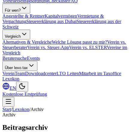
Vorteile
Beitragsordnung
Checkliste
FAQ
Für wen?
Angestellte & Rentner
Kapitalvermögen
Vermietung &
Verpachtung
Steuererklärung aus Dubai
Steuererklärung aus der
Schweiz
Vergleich
Alternativen & Vergleiche
Welche Lösung passt zu mir?
Verein vs.
Steuerberater
Verein vs. Steuer-App
Verein vs. ELSTER
Vereine im
Vergleich
Beratersuche
Events
Über lexo.tax
Verein
Team
Downloadcenter
LTO Leiten
Mitarbeit im Taxoffice
Lexokon
EN
Kostenlose Erstprüfung
Start
/
Lexokon
/
Archiv
Archiv
Beitragsarchiv