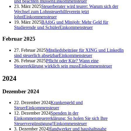
und beachten müssen
Einkommensteuer
23. März 2025
Steuerberater wird teurer: Warum sich der
Wechsel zum Lohnsteuerhilfeverein jetzt
lohnt
Einkommensteuer
19. März 2025
BAföG und Minijob: Mehr Geld für
Studierende und Schüler
Einkommensteuer
Februar
2025
27. Februar 2025
Mitgliedsbeiträge für XING und LinkedIn
sind steuerlich absetzbar
Einkommensteuer
26. Februar 2025
Pflicht oder Kür? Wann eine
Steuererklärung wirklich sein muss
Einkommensteuer
2024
Dezember
2024
22. Dezember 2024
Krankengeld und
Steuer
Einkommensteuer
12. Dezember 2024
Spenden in der
Einkommensteuererklärung: So holen Sie sich Ihre
Steuervergünstigung!
Einkommensteuer
3. Dezember 2024
Handwerker und haushaltsnahe