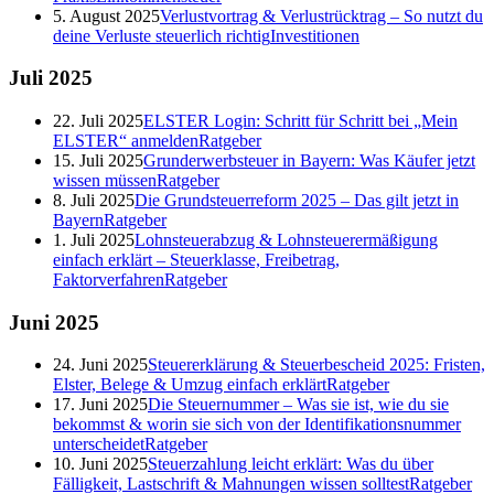
5. August 2025
Verlustvortrag & Verlustrücktrag – So nutzt du
deine Verluste steuerlich richtig
Investitionen
Juli
2025
22. Juli 2025
ELSTER Login: Schritt für Schritt bei „Mein
ELSTER“ anmelden
Ratgeber
15. Juli 2025
Grunderwerbsteuer in Bayern: Was Käufer jetzt
wissen müssen
Ratgeber
8. Juli 2025
Die Grundsteuerreform 2025 – Das gilt jetzt in
Bayern
Ratgeber
1. Juli 2025
Lohnsteuerabzug & Lohnsteuerermäßigung
einfach erklärt – Steuerklasse, Freibetrag,
Faktorverfahren
Ratgeber
Juni
2025
24. Juni 2025
Steuererklärung & Steuerbescheid 2025: Fristen,
Elster, Belege & Umzug einfach erklärt
Ratgeber
17. Juni 2025
Die Steuernummer – Was sie ist, wie du sie
bekommst & worin sie sich von der Identifikationsnummer
unterscheidet
Ratgeber
10. Juni 2025
Steuerzahlung leicht erklärt: Was du über
Fälligkeit, Lastschrift & Mahnungen wissen solltest
Ratgeber