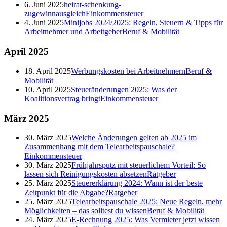
6. Juni 2025
heirat-schenkung-
zugewinnausgleich
Einkommensteuer
4. Juni 2025
Minijobs 2024/2025: Regeln, Steuern & Tipps für
Arbeitnehmer und Arbeitgeber
Beruf & Mobilität
April
2025
18. April 2025
Werbungskosten bei Arbeitnehmern
Beruf &
Mobilität
10. April 2025
Steueränderungen 2025: Was der
Koalitionsvertrag bringt
Einkommensteuer
März
2025
30. März 2025
Welche Änderungen gelten ab 2025 im
Zusammenhang mit dem Telearbeitspauschale?
Einkommensteuer
30. März 2025
Frühjahrsputz mit steuerlichem Vorteil: So
lassen sich Reinigungskosten absetzen
Ratgeber
25. März 2025
Steuererklärung 2024: Wann ist der beste
Zeitpunkt für die Abgabe?
Ratgeber
25. März 2025
Telearbeitspauschale 2025: Neue Regeln, mehr
Möglichkeiten – das solltest du wissen
Beruf & Mobilität
24. März 2025
E-Rechnung 2025: Was Vermieter jetzt wissen