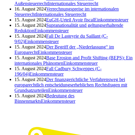
Außensteuerrecht
Internationales Steuerrecht
16. August 2024
Verrechnungspreise im internationalen
Steuerrecht
Internationales Steuerrecht
15. August 2024
EuGH-Urteil Avoir fiscal
Einkommensteuer
15. August 2024
Supranationalität und geltungserhaltende
Reduktion
Einkommensteuer
15. August 2024
Fall De Lasteyrie du Saillant (C-
9/02)
Einkommensteuer
15. August 2024
Der Begriff der „Niederlassung“ im
Europarecht
Einkommensteuer
15. August 2024
Base Erosion and Profit Shifting (BEPS): Ein
internationales Phänomen
Einkommensteuer
15. August 2024
Fall Cadbury Schweppes (C-
196/04)
Einkommensteuer
15. August 2024
Der finanzgerichtliche Verfahrensweg bei
europarechtlich entscheidungserheblichen Rechtsfragen mit
Grundsatzurteilen
Einkommensteuer
15. August 2024
Bedeutung des
Binnenmarkts
Einkommensteuer