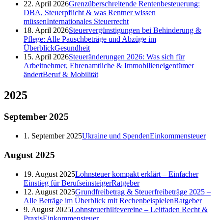
22. April 2026
Grenzüberschreitende Rentenbesteuerung:
DBA, Steuerpflicht & was Rentner wissen
müssen
Internationales Steuerrecht
18. April 2026
Steuervergünstigungen bei Behinderung &
Pflege: Alle Pauschbeträge und Abzüge im
Überblick
Gesundheit
15. April 2026
Steueränderungen 2026: Was sich für
Arbeitnehmer, Ehrenamtliche & Immobilieneigentümer
ändert
Beruf & Mobilität
2025
September
2025
1. September 2025
Ukraine und Spenden
Einkommensteuer
August
2025
19. August 2025
Lohnsteuer kompakt erklärt – Einfacher
Einstieg für Berufseinsteiger
Ratgeber
12. August 2025
Grundfreibetrag & Steuerfreibeträge 2025 –
Alle Beträge im Überblick mit Rechenbeispielen
Ratgeber
9. August 2025
Lohnsteuerhilfevereine – Leitfaden Recht &
Praxis
Einkommensteuer