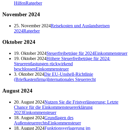
Hilfen
Ratgeber
November
2024
25. November 2024
Reisekosten und Auslandsreisen
2024
Ratgeber
Oktober
2024
19. Oktober 2024
Steuerfreibeträge für 2024
Einkommensteuer
19. Oktober 2024
Höhere Steuerfreibeträge für 2024:
Steuerentlastungen rückwirkend
beschlossen
Einkommensteuer
3. Oktober 2024
Die EU-Unshell-Richtlinie
(Briefkastenfirma)
Internationales Steuerrecht
August
2024
20. August 2024
Nutzen Sie die Fristverlängerung: Letzte
Chance für die Einkommensteuererklärung
2023
Einkommensteuer
18. August 2024
Grundlagen des
Außensteuerrechts
Einkommensteuer
18. August 2024
Funktionsverlagerung im