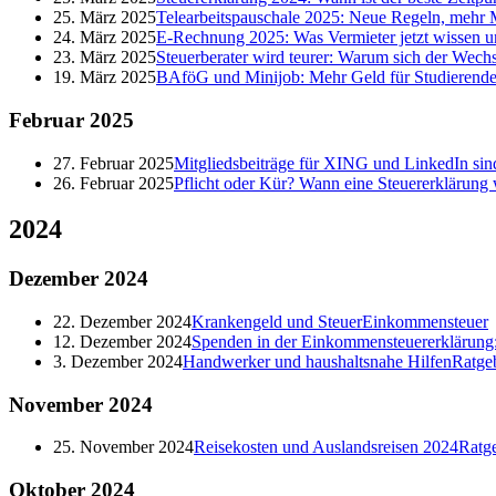
25. März 2025
Telearbeitspauschale 2025: Neue Regeln, mehr M
24. März 2025
E-Rechnung 2025: Was Vermieter jetzt wissen 
23. März 2025
Steuerberater wird teurer: Warum sich der Wechs
19. März 2025
BAföG und Minijob: Mehr Geld für Studierende
Februar
2025
27. Februar 2025
Mitgliedsbeiträge für XING und LinkedIn sind
26. Februar 2025
Pflicht oder Kür? Wann eine Steuererklärung 
2024
Dezember
2024
22. Dezember 2024
Krankengeld und Steuer
Einkommensteuer
12. Dezember 2024
Spenden in der Einkommensteuererklärung: 
3. Dezember 2024
Handwerker und haushaltsnahe Hilfen
Ratge
November
2024
25. November 2024
Reisekosten und Auslandsreisen 2024
Ratg
Oktober
2024