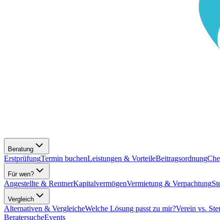
Beratung
Erstprüfung
Termin buchen
Leistungen & Vorteile
Beitragsordnung
Che
Für wen?
Angestellte & Rentner
Kapitalvermögen
Vermietung & Verpachtung
St
Vergleich
Alternativen & Vergleiche
Welche Lösung passt zu mir?
Verein vs. Ste
Beratersuche
Events