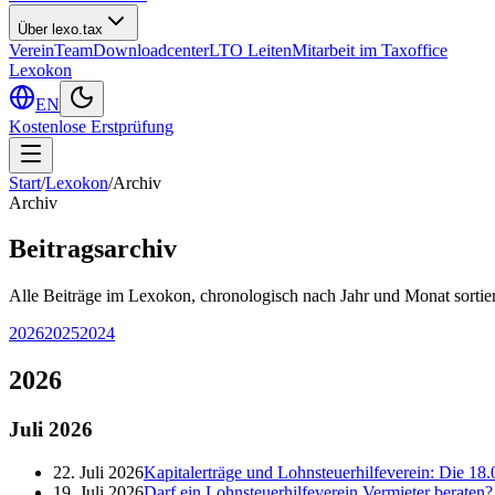
Über lexo.tax
Verein
Team
Downloadcenter
LTO Leiten
Mitarbeit im Taxoffice
Lexokon
EN
Kostenlose Erstprüfung
Start
/
Lexokon
/
Archiv
Archiv
Beitragsarchiv
Alle Beiträge im Lexokon, chronologisch nach Jahr und Monat sortier
2026
2025
2024
2026
Juli
2026
22. Juli 2026
Kapitalerträge und Lohnsteuerhilfeverein: Die 18.
19. Juli 2026
Darf ein Lohnsteuerhilfeverein Vermieter berate