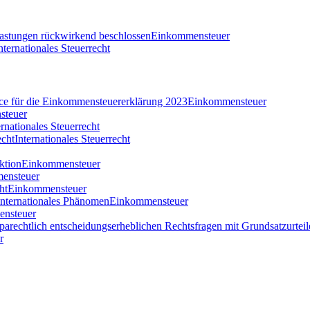
tlastungen rückwirkend beschlossen
Einkommensteuer
nternationales Steuerrecht
nce für die Einkommensteuererklärung 2023
Einkommensteuer
steuer
ernationales Steuerrecht
echt
Internationales Steuerrecht
ktion
Einkommensteuer
ensteuer
ht
Einkommensteuer
 internationales Phänomen
Einkommensteuer
nsteuer
parechtlich entscheidungserheblichen Rechtsfragen mit Grundsatzurteil
r