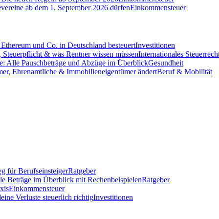
evereine ab dem 1. September 2026 dürfen
Einkommensteuer
Ethereum und Co. in Deutschland besteuert
Investitionen
 Steuerpflicht & was Rentner wissen müssen
Internationales Steuerrech
e: Alle Pauschbeträge und Abzüge im Überblick
Gesundheit
mer, Ehrenamtliche & Immobilieneigentümer ändert
Beruf & Mobilität
g für Berufseinsteiger
Ratgeber
lle Beträge im Überblick mit Rechenbeispielen
Ratgeber
xis
Einkommensteuer
ine Verluste steuerlich richtig
Investitionen