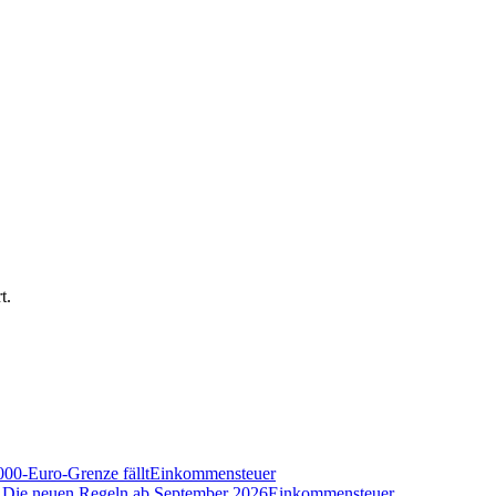
t.
000-Euro-Grenze fällt
Einkommensteuer
n? Die neuen Regeln ab September 2026
Einkommensteuer