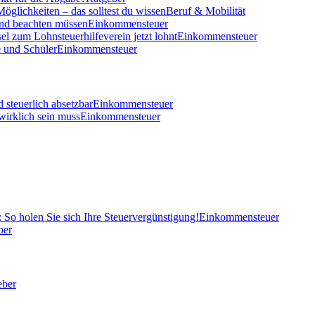
öglichkeiten – das solltest du wissen
Beruf & Mobilität
und beachten müssen
Einkommensteuer
el zum Lohnsteuerhilfeverein jetzt lohnt
Einkommensteuer
 und Schüler
Einkommensteuer
 steuerlich absetzbar
Einkommensteuer
wirklich sein muss
Einkommensteuer
So holen Sie sich Ihre Steuervergünstigung!
Einkommensteuer
ber
eber