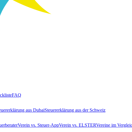
ckliste
FAQ
euererklärung aus Dubai
Steuererklärung aus der Schweiz
uerberater
Verein vs. Steuer-App
Verein vs. ELSTER
Vereine im Verglei