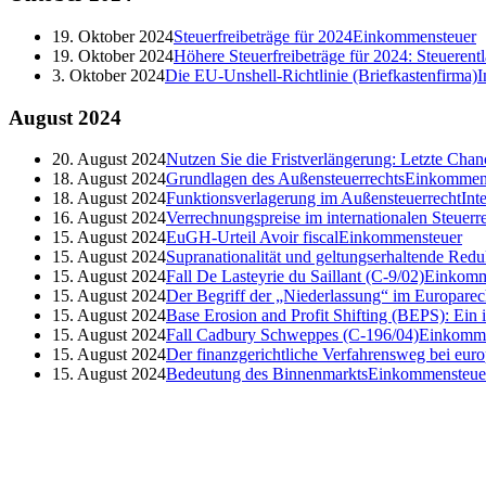
19. Oktober 2024
Steuerfreibeträge für 2024
Einkommensteuer
19. Oktober 2024
Höhere Steuerfreibeträge für 2024: Steueren
3. Oktober 2024
Die EU-Unshell-Richtlinie (Briefkastenfirma)
I
August
2024
20. August 2024
Nutzen Sie die Fristverlängerung: Letzte Cha
18. August 2024
Grundlagen des Außensteuerrechts
Einkommen
18. August 2024
Funktionsverlagerung im Außensteuerrecht
Int
16. August 2024
Verrechnungspreise im internationalen Steuerr
15. August 2024
EuGH-Urteil Avoir fiscal
Einkommensteuer
15. August 2024
Supranationalität und geltungserhaltende Redu
15. August 2024
Fall De Lasteyrie du Saillant (C-9/02)
Einkomm
15. August 2024
Der Begriff der „Niederlassung“ im Europarec
15. August 2024
Base Erosion and Profit Shifting (BEPS): Ein
15. August 2024
Fall Cadbury Schweppes (C-196/04)
Einkomme
15. August 2024
Der finanzgerichtliche Verfahrensweg bei euro
15. August 2024
Bedeutung des Binnenmarkts
Einkommensteue