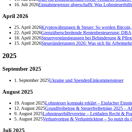
16. Juli 2026
Einnahmegrenze abgeschafft: Was Lohnsteuerhilf
April
2026
25. April 2026
Kryptowährungen & Steuer: So werden Bitcoin, 
22. April 2026
Grenzüberschreitende Rentenbesteuerung: DBA,
18. April 2026
Steuervergünstigungen bei Behinderung & Pfleg
15. April 2026
Steueränderungen 2026: Was sich für Arbeitneh
2025
September
2025
1. September 2025
Ukraine und Spenden
Einkommensteuer
August
2025
19. August 2025
Lohnsteuer kompakt erklärt – Einfacher Einstie
12. August 2025
Grundfreibetrag & Steuerfreibeträge 2025 – A
9. August 2025
Lohnsteuerhilfevereine – Leitfaden Recht & Pra
5. August 2025
Verlustvortrag & Verlustrücktrag – So nutzt du de
Juli
2025