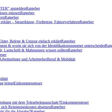
LSTER“ anmelden
Ratgeber
issen müssen
Ratgeber
ern
Ratgeber
klärt – Steuerklasse, Freibetrag, Faktorverfahren
Ratgeber
Elster, Belege & Umzug einfach erklärt
Ratgeber
mmst & worin sie sich von der Identifikationsnummer unterscheidet
Rat
eit, Lastschrift & Mahnungen wissen solltest
Ratgeber
euer
 Arbeitnehmer und Arbeitgeber
Beruf & Mobilität
lität
ag bringt
Einkommensteuer
nhang mit dem Telearbeitspauschale?
Einkommensteuer
n sich Reinigungskosten absetzen
Ratgeber
nkt für die Abgabe?
Ratgeber