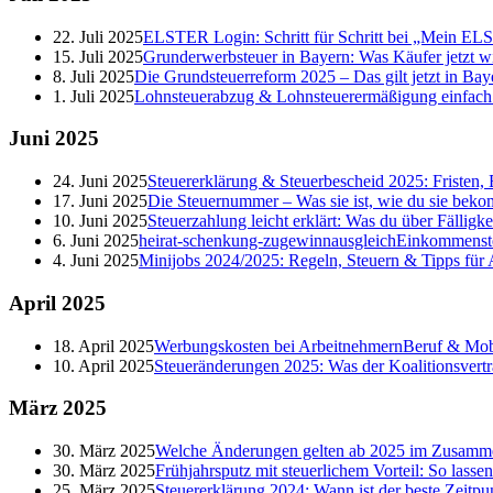
22. Juli 2025
ELSTER Login: Schritt für Schritt bei „Mein E
15. Juli 2025
Grunderwerbsteuer in Bayern: Was Käufer jetzt w
8. Juli 2025
Die Grundsteuerreform 2025 – Das gilt jetzt in Bay
1. Juli 2025
Lohnsteuerabzug & Lohnsteuerermäßigung einfach er
Juni
2025
24. Juni 2025
Steuererklärung & Steuerbescheid 2025: Fristen, 
17. Juni 2025
Die Steuernummer – Was sie ist, wie du sie beko
10. Juni 2025
Steuerzahlung leicht erklärt: Was du über Fälligk
6. Juni 2025
heirat-schenkung-zugewinnausgleich
Einkommenst
4. Juni 2025
Minijobs 2024/2025: Regeln, Steuern & Tipps für
April
2025
18. April 2025
Werbungskosten bei Arbeitnehmern
Beruf & Mobi
10. April 2025
Steueränderungen 2025: Was der Koalitionsvertr
März
2025
30. März 2025
Welche Änderungen gelten ab 2025 im Zusamme
30. März 2025
Frühjahrsputz mit steuerlichem Vorteil: So lasse
25. März 2025
Steuererklärung 2024: Wann ist der beste Zeitpu