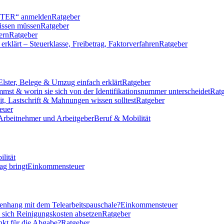
LSTER“ anmelden
Ratgeber
issen müssen
Ratgeber
ern
Ratgeber
klärt – Steuerklasse, Freibetrag, Faktorverfahren
Ratgeber
Elster, Belege & Umzug einfach erklärt
Ratgeber
mmst & worin sie sich von der Identifikationsnummer unterscheidet
Rat
eit, Lastschrift & Mahnungen wissen solltest
Ratgeber
euer
 Arbeitnehmer und Arbeitgeber
Beruf & Mobilität
lität
ag bringt
Einkommensteuer
nhang mit dem Telearbeitspauschale?
Einkommensteuer
n sich Reinigungskosten absetzen
Ratgeber
nkt für die Abgabe?
Ratgeber