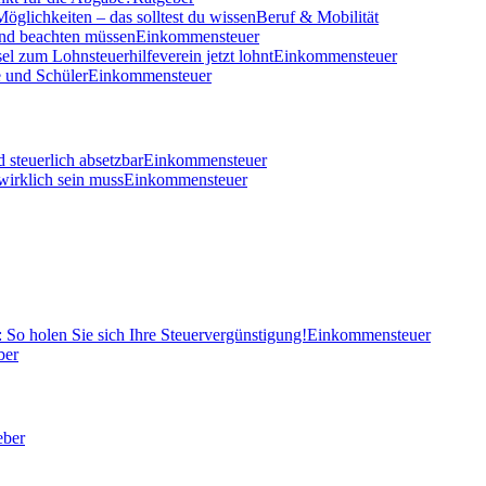
öglichkeiten – das solltest du wissen
Beruf & Mobilität
und beachten müssen
Einkommensteuer
el zum Lohnsteuerhilfeverein jetzt lohnt
Einkommensteuer
 und Schüler
Einkommensteuer
 steuerlich absetzbar
Einkommensteuer
wirklich sein muss
Einkommensteuer
So holen Sie sich Ihre Steuervergünstigung!
Einkommensteuer
ber
eber