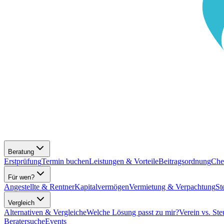
Beratung
Erstprüfung
Termin buchen
Leistungen & Vorteile
Beitragsordnung
Che
Für wen?
Angestellte & Rentner
Kapitalvermögen
Vermietung & Verpachtung
St
Vergleich
Alternativen & Vergleiche
Welche Lösung passt zu mir?
Verein vs. Ste
Beratersuche
Events