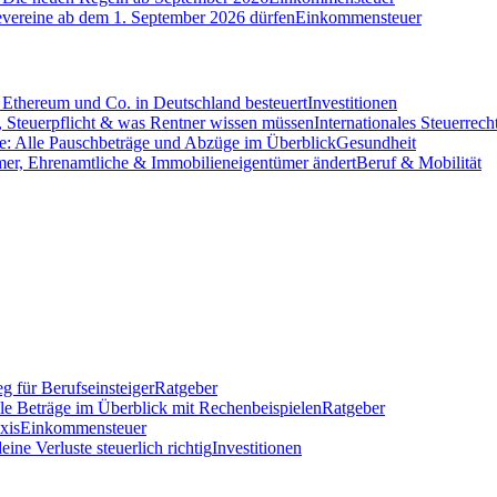
evereine ab dem 1. September 2026 dürfen
Einkommensteuer
Ethereum und Co. in Deutschland besteuert
Investitionen
 Steuerpflicht & was Rentner wissen müssen
Internationales Steuerrech
e: Alle Pauschbeträge und Abzüge im Überblick
Gesundheit
mer, Ehrenamtliche & Immobilieneigentümer ändert
Beruf & Mobilität
g für Berufseinsteiger
Ratgeber
lle Beträge im Überblick mit Rechenbeispielen
Ratgeber
xis
Einkommensteuer
ine Verluste steuerlich richtig
Investitionen