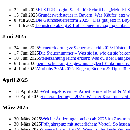
22. Juli 2025
ELSTER Login: Schritt für Schritt bei „Mein E
15. Juli 2025
Grunderwerbsteuer in Bayern: Was Käufer jetzt w
8. Juli 2025
Die Grundsteuerreform 2025 – Das gilt jetzt in Bay
1. Juli 2025
Lohnsteuerabzug & Lohnsteuerermäßigung einfach er
Juni
2025
24. Juni 2025
Steuererklärung & Steuerbescheid 2025: Fristen, 
17. Juni 2025
Die Steuernummer – Was sie ist, wie du sie beko
10. Juni 2025
Steuerzahlung leicht erklärt: Was du über Fälligk
6. Juni 2025
heirat-schenkung-zugewinnausgleich
Einkommenst
4. Juni 2025
Minijobs 2024/2025: Regeln, Steuern & Tipps für
April
2025
18. April 2025
Werbungskosten bei Arbeitnehmern
Beruf & Mobi
10. April 2025
Steueränderungen 2025: Was der Koalitionsvertr
März
2025
30. März 2025
Welche Änderungen gelten ab 2025 im Zusamme
30. März 2025
Frühjahrsputz mit steuerlichem Vorteil: So lasse
25. März 2025
Steuererklärung 2024: Wann ist der beste Zeitpu