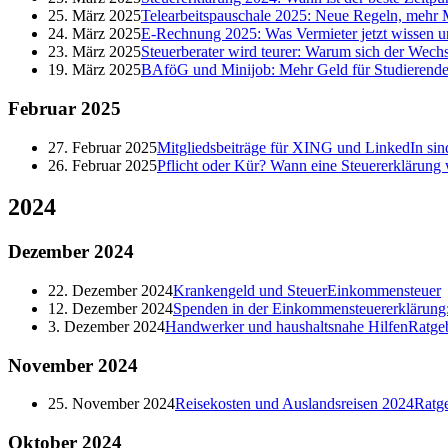
25. März 2025
Telearbeitspauschale 2025: Neue Regeln, mehr M
24. März 2025
E-Rechnung 2025: Was Vermieter jetzt wissen 
23. März 2025
Steuerberater wird teurer: Warum sich der Wechs
19. März 2025
BAföG und Minijob: Mehr Geld für Studierende
Februar
2025
27. Februar 2025
Mitgliedsbeiträge für XING und LinkedIn sind
26. Februar 2025
Pflicht oder Kür? Wann eine Steuererklärung 
2024
Dezember
2024
22. Dezember 2024
Krankengeld und Steuer
Einkommensteuer
12. Dezember 2024
Spenden in der Einkommensteuererklärung: 
3. Dezember 2024
Handwerker und haushaltsnahe Hilfen
Ratge
November
2024
25. November 2024
Reisekosten und Auslandsreisen 2024
Ratg
Oktober
2024