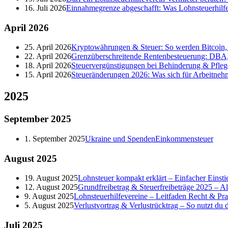
16. Juli 2026
Einnahmegrenze abgeschafft: Was Lohnsteuerhilf
April
2026
25. April 2026
Kryptowährungen & Steuer: So werden Bitcoin, 
22. April 2026
Grenzüberschreitende Rentenbesteuerung: DBA,
18. April 2026
Steuervergünstigungen bei Behinderung & Pfleg
15. April 2026
Steueränderungen 2026: Was sich für Arbeitneh
2025
September
2025
1. September 2025
Ukraine und Spenden
Einkommensteuer
August
2025
19. August 2025
Lohnsteuer kompakt erklärt – Einfacher Einstie
12. August 2025
Grundfreibetrag & Steuerfreibeträge 2025 – A
9. August 2025
Lohnsteuerhilfevereine – Leitfaden Recht & Pra
5. August 2025
Verlustvortrag & Verlustrücktrag – So nutzt du de
Juli
2025