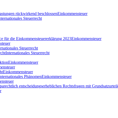
tlastungen rückwirkend beschlossen
Einkommensteuer
nternationales Steuerrecht
nce für die Einkommensteuererklärung 2023
Einkommensteuer
steuer
ernationales Steuerrecht
echt
Internationales Steuerrecht
ktion
Einkommensteuer
ensteuer
ht
Einkommensteuer
 internationales Phänomen
Einkommensteuer
nsteuer
parechtlich entscheidungserheblichen Rechtsfragen mit Grundsatzurteil
r