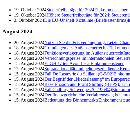
19. Oktober 2024
Steuerfreibeträge für 2024
Einkommensteuer
19. Oktober 2024
Höhere Steuerfreibeträge für 2024: Steueren
3. Oktober 2024
Die EU-Unshell-Richtlinie (Briefkastenfirma)
I
August
2024
20. August 2024
Nutzen Sie die Fristverlängerung: Letzte Cha
18. August 2024
Grundlagen des Außensteuerrechts
Einkommen
18. August 2024
Funktionsverlagerung im Außensteuerrecht
Int
16. August 2024
Verrechnungspreise im internationalen Steuerr
15. August 2024
EuGH-Urteil Avoir fiscal
Einkommensteuer
15. August 2024
Supranationalität und geltungserhaltende Redu
15. August 2024
Fall De Lasteyrie du Saillant (C-9/02)
Einkomm
15. August 2024
Der Begriff der „Niederlassung“ im Europarec
15. August 2024
Base Erosion and Profit Shifting (BEPS): Ein
15. August 2024
Fall Cadbury Schweppes (C-196/04)
Einkomme
15. August 2024
Der finanzgerichtliche Verfahrensweg bei euro
15. August 2024
Bedeutung des Binnenmarkts
Einkommensteue