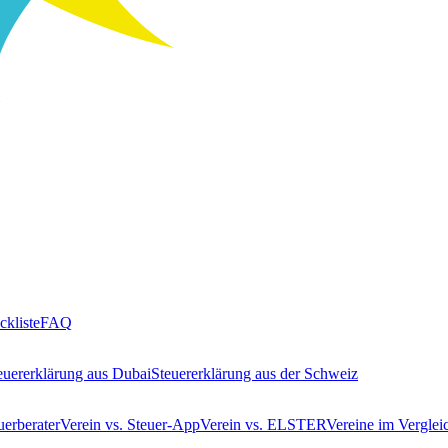
ckliste
FAQ
euererklärung aus Dubai
Steuererklärung aus der Schweiz
uerberater
Verein vs. Steuer-App
Verein vs. ELSTER
Vereine im Verglei