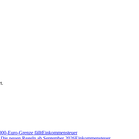
t.
000-Euro-Grenze fällt
Einkommensteuer
n? Die neuen Regeln ab September 2026
Einkommensteuer