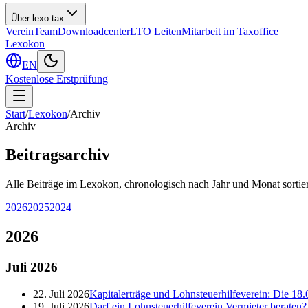
Über lexo.tax
Verein
Team
Downloadcenter
LTO Leiten
Mitarbeit im Taxoffice
Lexokon
EN
Kostenlose Erstprüfung
Start
/
Lexokon
/
Archiv
Archiv
Beitragsarchiv
Alle Beiträge im Lexokon, chronologisch nach Jahr und Monat sortier
2026
2025
2024
2026
Juli
2026
22. Juli 2026
Kapitalerträge und Lohnsteuerhilfeverein: Die 18.
19. Juli 2026
Darf ein Lohnsteuerhilfeverein Vermieter berate