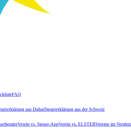
ckliste
FAQ
euererklärung aus Dubai
Steuererklärung aus der Schweiz
uerberater
Verein vs. Steuer-App
Verein vs. ELSTER
Vereine im Verglei