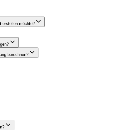
t erstellen möchte?
agen?
lung berechnen?
in?