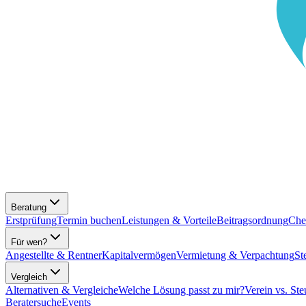
Beratung
Erstprüfung
Termin buchen
Leistungen & Vorteile
Beitragsordnung
Che
Für wen?
Angestellte & Rentner
Kapitalvermögen
Vermietung & Verpachtung
St
Vergleich
Alternativen & Vergleiche
Welche Lösung passt zu mir?
Verein vs. Ste
Beratersuche
Events