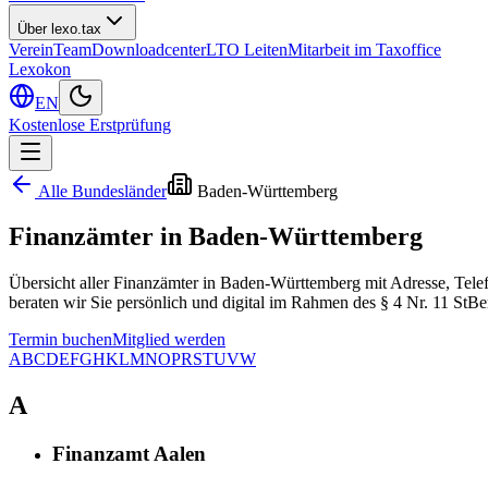
Über lexo.tax
Verein
Team
Downloadcenter
LTO Leiten
Mitarbeit im Taxoffice
Lexokon
EN
Kostenlose Erstprüfung
Alle Bundesländer
Baden-Württemberg
Finanzämter in
Baden-Württemberg
Übersicht aller Finanzämter in Baden-Württemberg mit Adresse, Telef
beraten wir Sie persönlich und digital im Rahmen des § 4 Nr. 11 StB
Termin buchen
Mitglied werden
A
B
C
D
E
F
G
H
K
L
M
N
O
P
R
S
T
U
V
W
A
Finanzamt Aalen