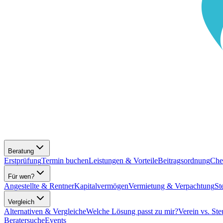
Beratung
Erstprüfung
Termin buchen
Leistungen & Vorteile
Beitragsordnung
Che
Für wen?
Angestellte & Rentner
Kapitalvermögen
Vermietung & Verpachtung
St
Vergleich
Alternativen & Vergleiche
Welche Lösung passt zu mir?
Verein vs. Ste
Beratersuche
Events