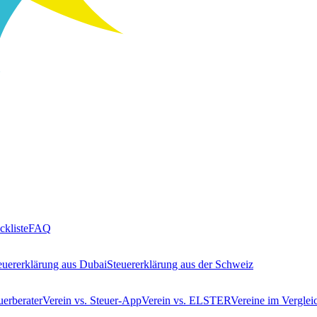
ckliste
FAQ
euererklärung aus Dubai
Steuererklärung aus der Schweiz
uerberater
Verein vs. Steuer-App
Verein vs. ELSTER
Vereine im Verglei