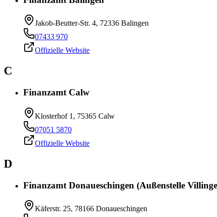
Jakob-Beutter-Str. 4, 72336 Balingen
07433 970
Offizielle Website
C
Finanzamt Calw
Klosterhof 1, 75365 Calw
07051 5870
Offizielle Website
D
Finanzamt Donaueschingen (Außenstelle Villin
Käferstr. 25, 78166 Donaueschingen