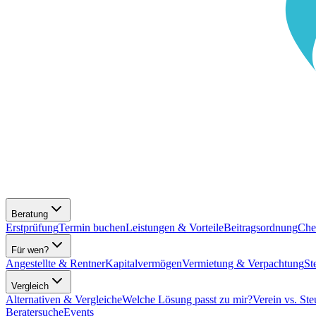
Beratung
Erstprüfung
Termin buchen
Leistungen & Vorteile
Beitragsordnung
Che
Für wen?
Angestellte & Rentner
Kapitalvermögen
Vermietung & Verpachtung
St
Vergleich
Alternativen & Vergleiche
Welche Lösung passt zu mir?
Verein vs. Ste
Beratersuche
Events