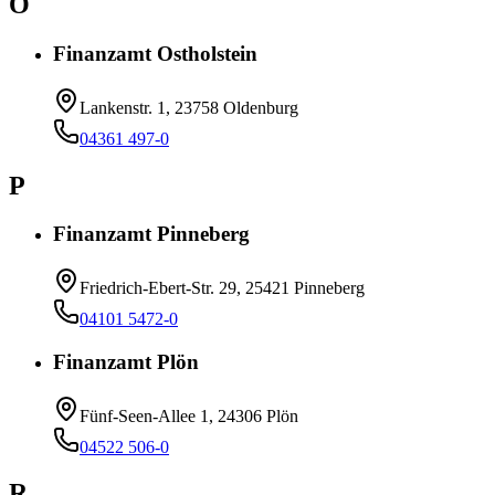
O
Finanzamt Ostholstein
Lankenstr. 1, 23758 Oldenburg
04361 497-0
P
Finanzamt Pinneberg
Friedrich-Ebert-Str. 29, 25421 Pinneberg
04101 5472-0
Finanzamt Plön
Fünf-Seen-Allee 1, 24306 Plön
04522 506-0
R