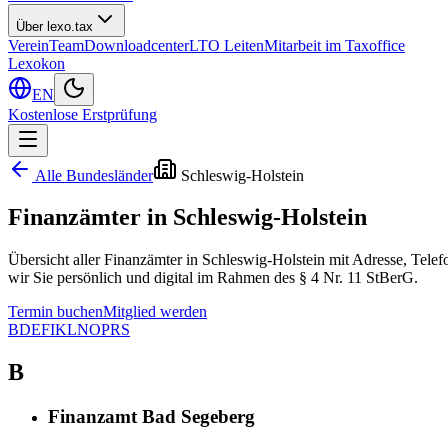
Über lexo.tax
Verein
Team
Downloadcenter
LTO Leiten
Mitarbeit im Taxoffice
Lexokon
EN
Kostenlose Erstprüfung
Alle Bundesländer
Schleswig-Holstein
Finanzämter in
Schleswig-Holstein
Übersicht aller Finanzämter in Schleswig-Holstein mit Adresse, Tele
wir Sie persönlich und digital im Rahmen des § 4 Nr. 11 StBerG.
Termin buchen
Mitglied werden
B
D
E
F
I
K
L
N
O
P
R
S
B
Finanzamt Bad Segeberg