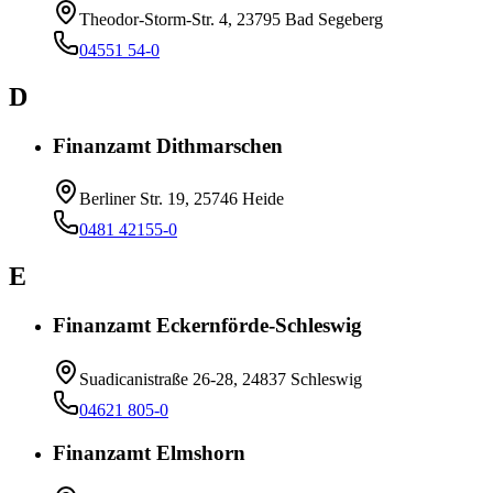
Theodor-Storm-Str. 4, 23795 Bad Segeberg
04551 54-0
D
Finanzamt Dithmarschen
Berliner Str. 19, 25746 Heide
0481 42155-0
E
Finanzamt Eckernförde-Schleswig
Suadicanistraße 26-28, 24837 Schleswig
04621 805-0
Finanzamt Elmshorn