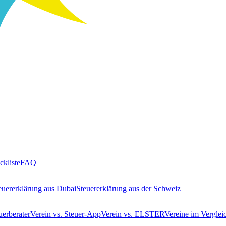
ckliste
FAQ
euererklärung aus Dubai
Steuererklärung aus der Schweiz
uerberater
Verein vs. Steuer-App
Verein vs. ELSTER
Vereine im Verglei