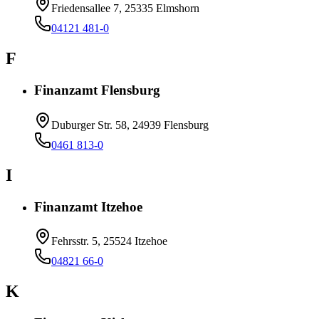
Friedensallee 7, 25335 Elmshorn
04121 481-0
F
Finanzamt Flensburg
Duburger Str. 58, 24939 Flensburg
0461 813-0
I
Finanzamt Itzehoe
Fehrsstr. 5, 25524 Itzehoe
04821 66-0
K