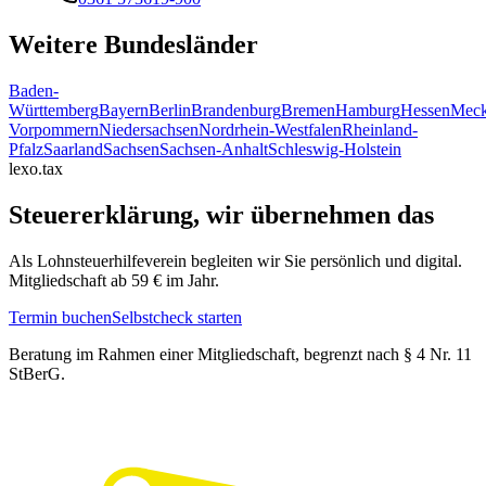
Weitere Bundesländer
Baden-
Württemberg
Bayern
Berlin
Brandenburg
Bremen
Hamburg
Hessen
Meck
Vorpommern
Niedersachsen
Nordrhein-Westfalen
Rheinland-
Pfalz
Saarland
Sachsen
Sachsen-Anhalt
Schleswig-Holstein
lexo.tax
Steuererklärung, wir übernehmen das
Als Lohnsteuerhilfeverein begleiten wir Sie persönlich und digital.
Mitgliedschaft ab 59 € im Jahr.
Termin buchen
Selbstcheck starten
Beratung im Rahmen einer Mitgliedschaft, begrenzt nach § 4 Nr. 11
StBerG.