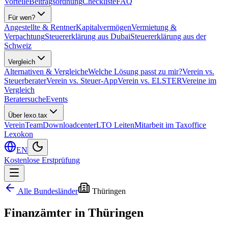
Vorteile
Beitragsordnung
Checkliste
FAQ
Für wen?
Angestellte & Rentner
Kapitalvermögen
Vermietung &
Verpachtung
Steuererklärung aus Dubai
Steuererklärung aus der
Schweiz
Vergleich
Alternativen & Vergleiche
Welche Lösung passt zu mir?
Verein vs.
Steuerberater
Verein vs. Steuer-App
Verein vs. ELSTER
Vereine im
Vergleich
Beratersuche
Events
Über lexo.tax
Verein
Team
Downloadcenter
LTO Leiten
Mitarbeit im Taxoffice
Lexokon
EN
Kostenlose Erstprüfung
Alle Bundesländer
Thüringen
Finanzämter in
Thüringen