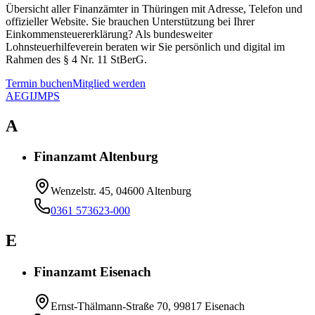
Übersicht aller Finanzämter in Thüringen mit Adresse, Telefon und
offizieller Website. Sie brauchen Unterstützung bei Ihrer
Einkommensteuererklärung? Als bundesweiter
Lohnsteuerhilfeverein beraten wir Sie persönlich und digital im
Rahmen des § 4 Nr. 11 StBerG.
Termin buchen
Mitglied werden
A
E
G
I
J
M
P
S
A
Finanzamt Altenburg
Wenzelstr. 45, 04600 Altenburg
0361 573623-000
E
Finanzamt Eisenach
Ernst-Thälmann-Straße 70, 99817 Eisenach