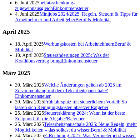
6. Juni 2025
heirat-schenkung-
zugewinnausgleich
Einkommensteuer
4. Juni 2025
Minijobs 2024/2025: Regeln, Steuern & Tipps für
Arbeitnehmer und Arbeitgeber
Beruf & Mobilität
April
2025
18. April 2025
Werbungskosten bei Arbeitnehmern
Beruf &
Mobilität
10. April 2025
Steueränderungen 2025: Was der
Koalitionsvertrag bringt
Einkommensteuer
März
2025
30. März 2025
Welche Änderungen gelten ab 2025 im
Zusammenhang mit dem Telearbeitspauschale?
Einkommensteuer
30. März 2025
Frühjahrsputz mit steuerlichem Vorteil: So
lassen sich Reinigungskosten absetzen
Ratgeber
25. März 2025
Steuererklärung 2024: Wann ist der beste
Zeitpunkt für die Abgabe?
Ratgeber
25. März 2025
Telearbeitspauschale 2025: Neue Regeln, mehr
Möglichkeiten – das solltest du wissen
Beruf & Mobilität
24. März 2025
E-Rechnung 2025: Was Vermieter jetzt wissen