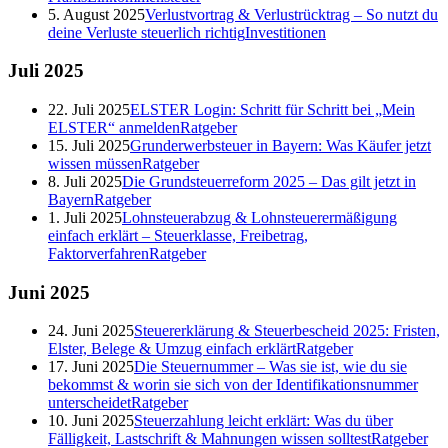
5. August 2025
Verlustvortrag & Verlustrücktrag – So nutzt du
deine Verluste steuerlich richtig
Investitionen
Juli
2025
22. Juli 2025
ELSTER Login: Schritt für Schritt bei „Mein
ELSTER“ anmelden
Ratgeber
15. Juli 2025
Grunderwerbsteuer in Bayern: Was Käufer jetzt
wissen müssen
Ratgeber
8. Juli 2025
Die Grundsteuerreform 2025 – Das gilt jetzt in
Bayern
Ratgeber
1. Juli 2025
Lohnsteuerabzug & Lohnsteuerermäßigung
einfach erklärt – Steuerklasse, Freibetrag,
Faktorverfahren
Ratgeber
Juni
2025
24. Juni 2025
Steuererklärung & Steuerbescheid 2025: Fristen,
Elster, Belege & Umzug einfach erklärt
Ratgeber
17. Juni 2025
Die Steuernummer – Was sie ist, wie du sie
bekommst & worin sie sich von der Identifikationsnummer
unterscheidet
Ratgeber
10. Juni 2025
Steuerzahlung leicht erklärt: Was du über
Fälligkeit, Lastschrift & Mahnungen wissen solltest
Ratgeber