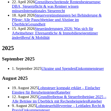
22. April 2026
Grenzüberschreitende Rentenbesteuerung:
DBA, Steuerpflicht & was Rentner wissen
müssen
Internationales Steuerrecht
18. April 2026
Steuervergünstigungen bei Behinderung &
Pflege: Alle Pauschbeträge und Abzüge im
Überblick
Gesundheit
15. April 2026
Steueränderungen 2026: Was sich für
Arbeitnehmer, Ehrenamtliche & Immobilieneigentümer
ändert
Beruf & Mobilität
2025
September
2025
1. September 2025
Ukraine und Spenden
Einkommensteuer
August
2025
19. August 2025
Lohnsteuer kompakt erklärt – Einfacher
Einstieg für Berufseinsteiger
Ratgeber
12. August 2025
Grundfreibetrag & Steuerfreibeträge 2025 –
Alle Beträge im Überblick mit Rechenbeispielen
Ratgeber
9. August 2025
Lohnsteuerhilfevereine – Leitfaden Recht &
Praxis
Einkommensteuer