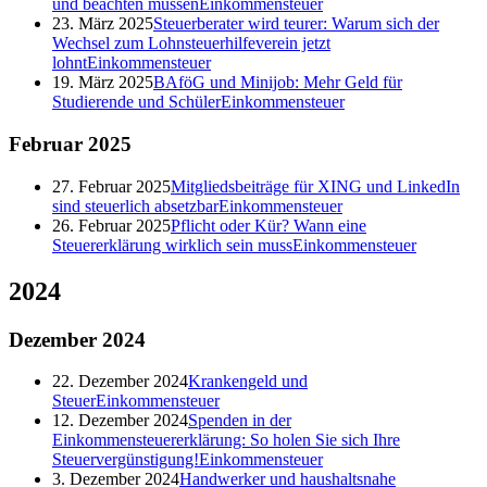
und beachten müssen
Einkommensteuer
23. März 2025
Steuerberater wird teurer: Warum sich der
Wechsel zum Lohnsteuerhilfeverein jetzt
lohnt
Einkommensteuer
19. März 2025
BAföG und Minijob: Mehr Geld für
Studierende und Schüler
Einkommensteuer
Februar
2025
27. Februar 2025
Mitgliedsbeiträge für XING und LinkedIn
sind steuerlich absetzbar
Einkommensteuer
26. Februar 2025
Pflicht oder Kür? Wann eine
Steuererklärung wirklich sein muss
Einkommensteuer
2024
Dezember
2024
22. Dezember 2024
Krankengeld und
Steuer
Einkommensteuer
12. Dezember 2024
Spenden in der
Einkommensteuererklärung: So holen Sie sich Ihre
Steuervergünstigung!
Einkommensteuer
3. Dezember 2024
Handwerker und haushaltsnahe