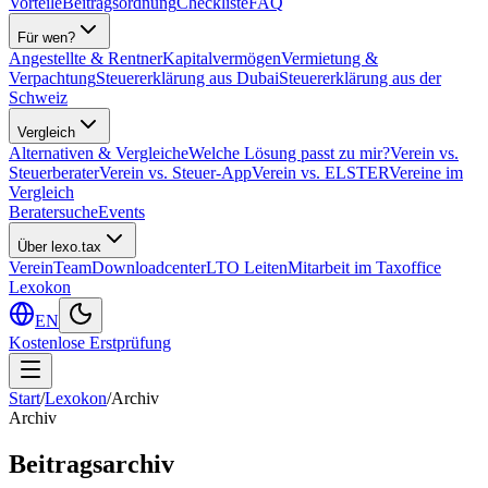
Vorteile
Beitragsordnung
Checkliste
FAQ
Für wen?
Angestellte & Rentner
Kapitalvermögen
Vermietung &
Verpachtung
Steuererklärung aus Dubai
Steuererklärung aus der
Schweiz
Vergleich
Alternativen & Vergleiche
Welche Lösung passt zu mir?
Verein vs.
Steuerberater
Verein vs. Steuer-App
Verein vs. ELSTER
Vereine im
Vergleich
Beratersuche
Events
Über lexo.tax
Verein
Team
Downloadcenter
LTO Leiten
Mitarbeit im Taxoffice
Lexokon
EN
Kostenlose Erstprüfung
Start
/
Lexokon
/
Archiv
Archiv
Beitragsarchiv