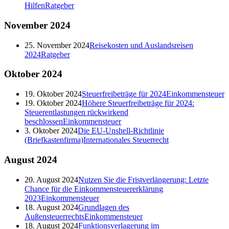
Hilfen
Ratgeber
November
2024
25. November 2024
Reisekosten und Auslandsreisen
2024
Ratgeber
Oktober
2024
19. Oktober 2024
Steuerfreibeträge für 2024
Einkommensteuer
19. Oktober 2024
Höhere Steuerfreibeträge für 2024:
Steuerentlastungen rückwirkend
beschlossen
Einkommensteuer
3. Oktober 2024
Die EU-Unshell-Richtlinie
(Briefkastenfirma)
Internationales Steuerrecht
August
2024
20. August 2024
Nutzen Sie die Fristverlängerung: Letzte
Chance für die Einkommensteuererklärung
2023
Einkommensteuer
18. August 2024
Grundlagen des
Außensteuerrechts
Einkommensteuer
18. August 2024
Funktionsverlagerung im