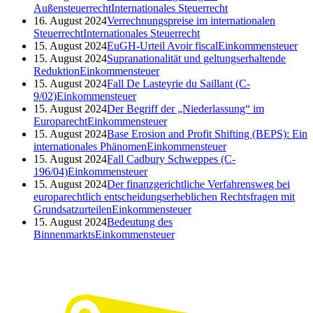
Außensteuerrecht
Internationales Steuerrecht
16. August 2024
Verrechnungspreise im internationalen
Steuerrecht
Internationales Steuerrecht
15. August 2024
EuGH-Urteil Avoir fiscal
Einkommensteuer
15. August 2024
Supranationalität und geltungserhaltende
Reduktion
Einkommensteuer
15. August 2024
Fall De Lasteyrie du Saillant (C-
9/02)
Einkommensteuer
15. August 2024
Der Begriff der „Niederlassung“ im
Europarecht
Einkommensteuer
15. August 2024
Base Erosion and Profit Shifting (BEPS): Ein
internationales Phänomen
Einkommensteuer
15. August 2024
Fall Cadbury Schweppes (C-
196/04)
Einkommensteuer
15. August 2024
Der finanzgerichtliche Verfahrensweg bei
europarechtlich entscheidungserheblichen Rechtsfragen mit
Grundsatzurteilen
Einkommensteuer
15. August 2024
Bedeutung des
Binnenmarkts
Einkommensteuer