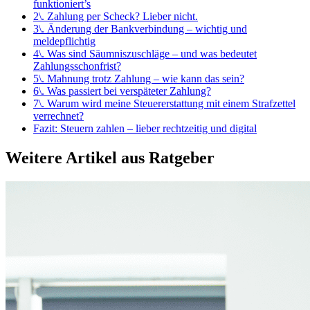
funktioniert’s
2\. Zahlung per Scheck? Lieber nicht.
3\. Änderung der Bankverbindung – wichtig und
meldepflichtig
4\. Was sind Säumniszuschläge – und was bedeutet
Zahlungsschonfrist?
5\. Mahnung trotz Zahlung – wie kann das sein?
6\. Was passiert bei verspäteter Zahlung?
7\. Warum wird meine Steuererstattung mit einem Strafzettel
verrechnet?
Fazit: Steuern zahlen – lieber rechtzeitig und digital
Weitere Artikel aus
Ratgeber