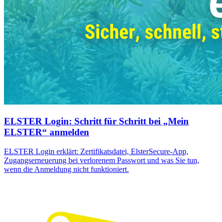
ELSTER Login: Schritt für Schritt bei „Mein
ELSTER“ anmelden
ELSTER Login erklärt: Zertifikatsdatei, ElsterSecure-App,
Zugangserneuerung bei verlorenem Passwort und was Sie tun,
wenn die Anmeldung nicht funktioniert.