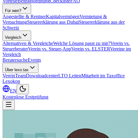
Vorteile
Beitragsordnung
Checkliste
FAQ
Für wen?
Angestellte & Rentner
Kapitalvermögen
Vermietung &
Verpachtung
Steuererklärung aus Dubai
Steuererklärung aus der
Schweiz
Vergleich
Alternativen & Vergleiche
Welche Lösung passt zu mir?
Verein vs.
Steuerberater
Verein vs. Steuer-App
Verein vs. ELSTER
Vereine im
Vergleich
Beratersuche
Events
Über lexo.tax
Verein
Team
Downloadcenter
LTO Leiten
Mitarbeit im Taxoffice
Lexokon
EN
Kostenlose Erstprüfung