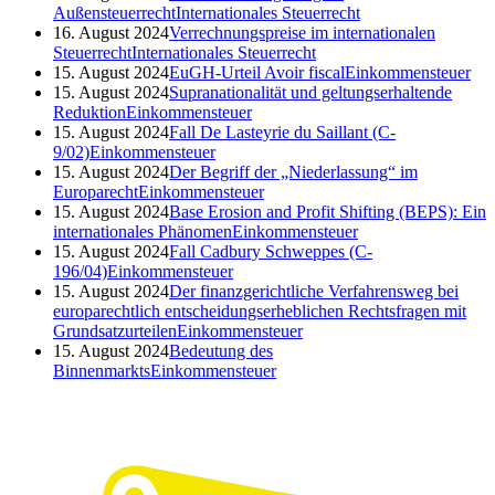
Außensteuerrecht
Internationales Steuerrecht
16. August 2024
Verrechnungspreise im internationalen
Steuerrecht
Internationales Steuerrecht
15. August 2024
EuGH-Urteil Avoir fiscal
Einkommensteuer
15. August 2024
Supranationalität und geltungserhaltende
Reduktion
Einkommensteuer
15. August 2024
Fall De Lasteyrie du Saillant (C-
9/02)
Einkommensteuer
15. August 2024
Der Begriff der „Niederlassung“ im
Europarecht
Einkommensteuer
15. August 2024
Base Erosion and Profit Shifting (BEPS): Ein
internationales Phänomen
Einkommensteuer
15. August 2024
Fall Cadbury Schweppes (C-
196/04)
Einkommensteuer
15. August 2024
Der finanzgerichtliche Verfahrensweg bei
europarechtlich entscheidungserheblichen Rechtsfragen mit
Grundsatzurteilen
Einkommensteuer
15. August 2024
Bedeutung des
Binnenmarkts
Einkommensteuer