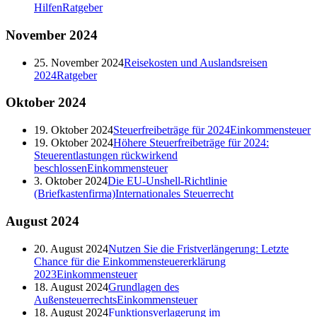
Hilfen
Ratgeber
November
2024
25. November 2024
Reisekosten und Auslandsreisen
2024
Ratgeber
Oktober
2024
19. Oktober 2024
Steuerfreibeträge für 2024
Einkommensteuer
19. Oktober 2024
Höhere Steuerfreibeträge für 2024:
Steuerentlastungen rückwirkend
beschlossen
Einkommensteuer
3. Oktober 2024
Die EU-Unshell-Richtlinie
(Briefkastenfirma)
Internationales Steuerrecht
August
2024
20. August 2024
Nutzen Sie die Fristverlängerung: Letzte
Chance für die Einkommensteuererklärung
2023
Einkommensteuer
18. August 2024
Grundlagen des
Außensteuerrechts
Einkommensteuer
18. August 2024
Funktionsverlagerung im