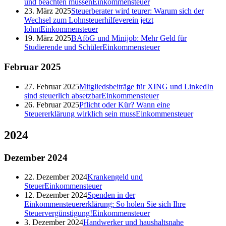
und beachten müssen
Einkommensteuer
23. März 2025
Steuerberater wird teurer: Warum sich der
Wechsel zum Lohnsteuerhilfeverein jetzt
lohnt
Einkommensteuer
19. März 2025
BAföG und Minijob: Mehr Geld für
Studierende und Schüler
Einkommensteuer
Februar
2025
27. Februar 2025
Mitgliedsbeiträge für XING und LinkedIn
sind steuerlich absetzbar
Einkommensteuer
26. Februar 2025
Pflicht oder Kür? Wann eine
Steuererklärung wirklich sein muss
Einkommensteuer
2024
Dezember
2024
22. Dezember 2024
Krankengeld und
Steuer
Einkommensteuer
12. Dezember 2024
Spenden in der
Einkommensteuererklärung: So holen Sie sich Ihre
Steuervergünstigung!
Einkommensteuer
3. Dezember 2024
Handwerker und haushaltsnahe