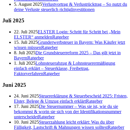
5. August 2025
Verlustvortrag & Verlustrücktrag – So nutzt du
deine Verluste steuerlich richtig
Investitionen
Juli
2025
22. Juli 2025
ELSTER Login: Schritt für Schritt bei „Mein
ELSTER“ anmelden
Ratgeber
15. Juli 2025
Grunderwerbsteuer in Bayern: Was Käufer jetzt
wissen müssen
Ratgeber
8. Juli 2025
Die Grundsteuerreform 2025 – Das gilt jetzt in
Bayern
Ratgeber
1. Juli 2025
Lohnsteuerabzug & Lohnsteuerermäßigung
einfach erklärt – Steuerklasse, Freibetrag,
Faktorverfahren
Ratgeber
Juni
2025
24. Juni 2025
Steuererklärung & Steuerbescheid 2025: Fristen,
Elster, Belege & Umzug einfach erklärt
Ratgeber
17. Juni 2025
Die Steuernummer – Was sie ist, wie du sie
bekommst & worin sie sich von der Identifikationsnummer
unterscheidet
Ratgeber
10. Juni 2025
Steuerzahlung leicht erklärt: Was du über
Fälligkeit, Lastschrift & Mahnungen wissen solltest
Ratgeber