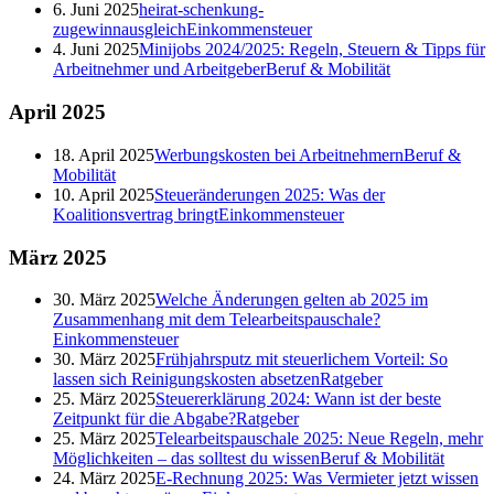
6. Juni 2025
heirat-schenkung-
zugewinnausgleich
Einkommensteuer
4. Juni 2025
Minijobs 2024/2025: Regeln, Steuern & Tipps für
Arbeitnehmer und Arbeitgeber
Beruf & Mobilität
April
2025
18. April 2025
Werbungskosten bei Arbeitnehmern
Beruf &
Mobilität
10. April 2025
Steueränderungen 2025: Was der
Koalitionsvertrag bringt
Einkommensteuer
März
2025
30. März 2025
Welche Änderungen gelten ab 2025 im
Zusammenhang mit dem Telearbeitspauschale?
Einkommensteuer
30. März 2025
Frühjahrsputz mit steuerlichem Vorteil: So
lassen sich Reinigungskosten absetzen
Ratgeber
25. März 2025
Steuererklärung 2024: Wann ist der beste
Zeitpunkt für die Abgabe?
Ratgeber
25. März 2025
Telearbeitspauschale 2025: Neue Regeln, mehr
Möglichkeiten – das solltest du wissen
Beruf & Mobilität
24. März 2025
E-Rechnung 2025: Was Vermieter jetzt wissen