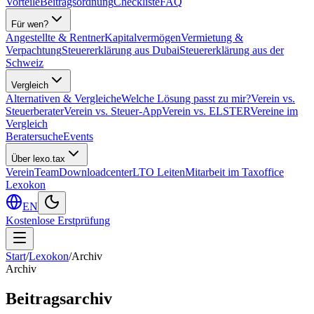
Vorteile
Beitragsordnung
Checkliste
FAQ
Für wen?
Angestellte & Rentner
Kapitalvermögen
Vermietung &
Verpachtung
Steuererklärung aus Dubai
Steuererklärung aus der
Schweiz
Vergleich
Alternativen & Vergleiche
Welche Lösung passt zu mir?
Verein vs.
Steuerberater
Verein vs. Steuer-App
Verein vs. ELSTER
Vereine im
Vergleich
Beratersuche
Events
Über lexo.tax
Verein
Team
Downloadcenter
LTO Leiten
Mitarbeit im Taxoffice
Lexokon
EN
Kostenlose Erstprüfung
Start
/
Lexokon
/
Archiv
Archiv
Beitragsarchiv