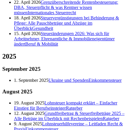
22. April 2026
Grenzüberschreitende Rentenbesteuerung:
DBA, Steuerpflicht & was Rentner wissen
müssen
Internationales Steuerrecht
18. April 2026
Steuervergünstigungen bei Behinderung &
Pflege: Alle Pauschbeträge und Abzüge im
Überblick
Gesundheit
15. April 2026
Steueränderungen 2026: Was sich für
Arbeitnehmer, Ehrenamtliche & Immobilieneigentümer
ändert
Beruf & Mobilität
2025
September
2025
1. September 2025
Ukraine und Spenden
Einkommensteuer
August
2025
19. August 2025
Lohnsteuer kompakt erklärt – Einfacher
Einstieg für Berufseinsteiger
Ratgeber
12. August 2025
Grundfreibetrag & Steuerfreibeträge 2025 –
Alle Beträge im Überblick mit Rechenbeispielen
Ratgeber
9. August 2025
Lohnsteuerhilfevereine – Leitfaden Recht &
Praxis
Einkommensteuer