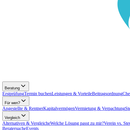
Beratung
Erstprüfung
Termin buchen
Leistungen & Vorteile
Beitragsordnung
Che
Für wen?
Angestellte & Rentner
Kapitalvermögen
Vermietung & Verpachtung
St
Vergleich
Alternativen & Vergleiche
Welche Lösung passt zu mir?
Verein vs. Ste
Beratersuche
Events