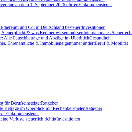
evereine ab dem 1. September 2026 dürfen
Einkommensteuer
Ethereum und Co. in Deutschland besteuert
Investitionen
 Steuerpflicht & was Rentner wissen müssen
Internationales Steuerrech
e: Alle Pauschbeträge und Abzüge im Überblick
Gesundheit
mer, Ehrenamtliche & Immobilieneigentümer ändert
Beruf & Mobilität
g für Berufseinsteiger
Ratgeber
lle Beträge im Überblick mit Rechenbeispielen
Ratgeber
xis
Einkommensteuer
ine Verluste steuerlich richtig
Investitionen