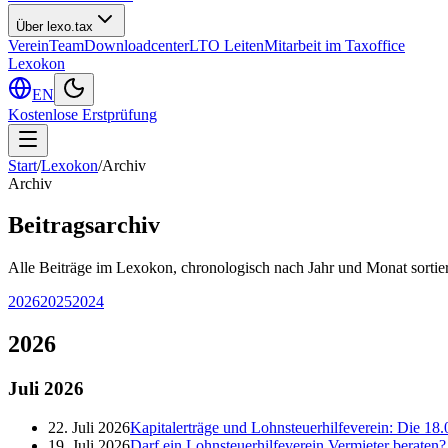
Über lexo.tax
Verein
Team
Downloadcenter
LTO Leiten
Mitarbeit im Taxoffice
Lexokon
EN
Kostenlose Erstprüfung
Start
/
Lexokon
/
Archiv
Archiv
Beitragsarchiv
Alle Beiträge im Lexokon, chronologisch nach Jahr und Monat sortier
2026
2025
2024
2026
Juli
2026
22. Juli 2026
Kapitalerträge und Lohnsteuerhilfeverein: Die 18.
19. Juli 2026
Darf ein Lohnsteuerhilfeverein Vermieter berate