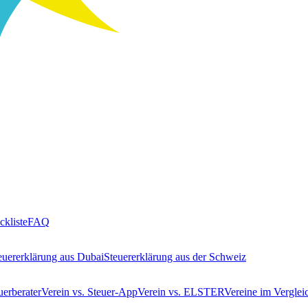
ckliste
FAQ
euererklärung aus Dubai
Steuererklärung aus der Schweiz
uerberater
Verein vs. Steuer-App
Verein vs. ELSTER
Vereine im Verglei