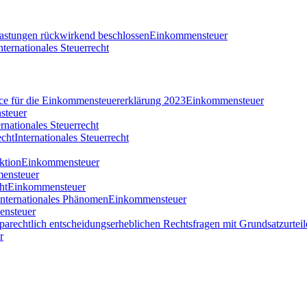
tlastungen rückwirkend beschlossen
Einkommensteuer
nternationales Steuerrecht
nce für die Einkommensteuererklärung 2023
Einkommensteuer
steuer
ernationales Steuerrecht
echt
Internationales Steuerrecht
ktion
Einkommensteuer
ensteuer
ht
Einkommensteuer
 internationales Phänomen
Einkommensteuer
nsteuer
parechtlich entscheidungserheblichen Rechtsfragen mit Grundsatzurteil
r