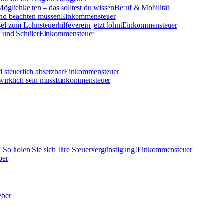
öglichkeiten – das solltest du wissen
Beruf & Mobilität
und beachten müssen
Einkommensteuer
el zum Lohnsteuerhilfeverein jetzt lohnt
Einkommensteuer
 und Schüler
Einkommensteuer
 steuerlich absetzbar
Einkommensteuer
wirklich sein muss
Einkommensteuer
So holen Sie sich Ihre Steuervergünstigung!
Einkommensteuer
ber
eber