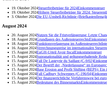
19. Oktober 2024
Steuerfreibeträge für 2024
Einkommensteuer
19. Oktober 2024
Höhere Steuerfreibeträge für 2024: Steueren
3. Oktober 2024
Die EU-Unshell-Richtlinie (Briefkastenfirma)
I
August
2024
20. August 2024
Nutzen Sie die Fristverlängerung: Letzte Cha
18. August 2024
Grundlagen des Außensteuerrechts
Einkommen
18. August 2024
Funktionsverlagerung im Außensteuerrecht
Int
16. August 2024
Verrechnungspreise im internationalen Steuerr
15. August 2024
EuGH-Urteil Avoir fiscal
Einkommensteuer
15. August 2024
Supranationalität und geltungserhaltende Redu
15. August 2024
Fall De Lasteyrie du Saillant (C-9/02)
Einkomm
15. August 2024
Der Begriff der „Niederlassung“ im Europarec
15. August 2024
Base Erosion and Profit Shifting (BEPS): Ein
15. August 2024
Fall Cadbury Schweppes (C-196/04)
Einkomme
15. August 2024
Der finanzgerichtliche Verfahrensweg bei euro
15. August 2024
Bedeutung des Binnenmarkts
Einkommensteue