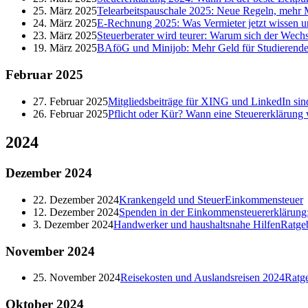
25. März 2025
Telearbeitspauschale 2025: Neue Regeln, mehr M
24. März 2025
E-Rechnung 2025: Was Vermieter jetzt wissen 
23. März 2025
Steuerberater wird teurer: Warum sich der Wechs
19. März 2025
BAföG und Minijob: Mehr Geld für Studierende
Februar
2025
27. Februar 2025
Mitgliedsbeiträge für XING und LinkedIn sind
26. Februar 2025
Pflicht oder Kür? Wann eine Steuererklärung 
2024
Dezember
2024
22. Dezember 2024
Krankengeld und Steuer
Einkommensteuer
12. Dezember 2024
Spenden in der Einkommensteuererklärung: 
3. Dezember 2024
Handwerker und haushaltsnahe Hilfen
Ratge
November
2024
25. November 2024
Reisekosten und Auslandsreisen 2024
Ratg
Oktober
2024