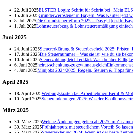
22. Juli 2025
ELSTER Login: Schritt für Schritt bei „Mein E
15. Juli 2025
Grunderwerbsteuer in Bayern: Was Käufer jetzt w
8. Juli 2025
Die Grundsteuerreform 2025 – Das gilt jetzt in Bay
1. Juli 2025
Lohnsteuerabzug & Lohnsteuerermäßigung einfach er
Juni
2025
24. Juni 2025
Steuererklärung & Steuerbescheid 2025: Fristen, 
17. Juni 2025
Die Steuernummer – Was sie ist, wie du sie beko
10. Juni 2025
Steuerzahlung leicht erklärt: Was du über Fälligk
6. Juni 2025
heirat-schenkung-zugewinnausgleich
Einkommenst
4. Juni 2025
Minijobs 2024/2025: Regeln, Steuern & Tipps für
April
2025
18. April 2025
Werbungskosten bei Arbeitnehmern
Beruf & Mobi
10. April 2025
Steueränderungen 2025: Was der Koalitionsvertr
März
2025
30. März 2025
Welche Änderungen gelten ab 2025 im Zusamme
30. März 2025
Frühjahrsputz mit steuerlichem Vorteil: So lasse
25. März 2025
Steuererklärung 2024: Wann ist der beste Zeitpu