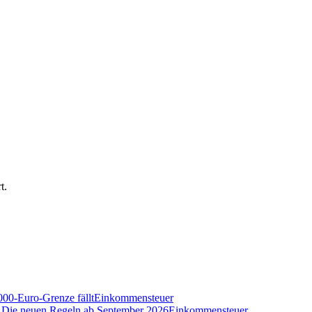
t.
000-Euro-Grenze fällt
Einkommensteuer
n? Die neuen Regeln ab September 2026
Einkommensteuer