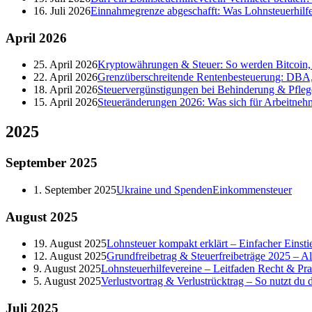
16. Juli 2026
Einnahmegrenze abgeschafft: Was Lohnsteuerhilf
April
2026
25. April 2026
Kryptowährungen & Steuer: So werden Bitcoin, 
22. April 2026
Grenzüberschreitende Rentenbesteuerung: DBA,
18. April 2026
Steuervergünstigungen bei Behinderung & Pfleg
15. April 2026
Steueränderungen 2026: Was sich für Arbeitneh
2025
September
2025
1. September 2025
Ukraine und Spenden
Einkommensteuer
August
2025
19. August 2025
Lohnsteuer kompakt erklärt – Einfacher Einstie
12. August 2025
Grundfreibetrag & Steuerfreibeträge 2025 – A
9. August 2025
Lohnsteuerhilfevereine – Leitfaden Recht & Pra
5. August 2025
Verlustvortrag & Verlustrücktrag – So nutzt du de
Juli
2025