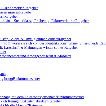
LSTER“ anmelden
Ratgeber
issen müssen
Ratgeber
ern
Ratgeber
klärt – Steuerklasse, Freibetrag, Faktorverfahren
Ratgeber
Elster, Belege & Umzug einfach erklärt
Ratgeber
mmst & worin sie sich von der Identifikationsnummer unterscheidet
Rat
eit, Lastschrift & Mahnungen wissen solltest
Ratgeber
euer
 Arbeitnehmer und Arbeitgeber
Beruf & Mobilität
lität
ag bringt
Einkommensteuer
nhang mit dem Telearbeitspauschale?
Einkommensteuer
n sich Reinigungskosten absetzen
Ratgeber
nkt für die Abgabe?
Ratgeber