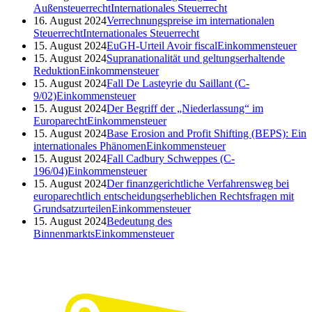
Außensteuerrecht
Internationales Steuerrecht
16. August 2024
Verrechnungspreise im internationalen
Steuerrecht
Internationales Steuerrecht
15. August 2024
EuGH-Urteil Avoir fiscal
Einkommensteuer
15. August 2024
Supranationalität und geltungserhaltende
Reduktion
Einkommensteuer
15. August 2024
Fall De Lasteyrie du Saillant (C-
9/02)
Einkommensteuer
15. August 2024
Der Begriff der „Niederlassung“ im
Europarecht
Einkommensteuer
15. August 2024
Base Erosion and Profit Shifting (BEPS): Ein
internationales Phänomen
Einkommensteuer
15. August 2024
Fall Cadbury Schweppes (C-
196/04)
Einkommensteuer
15. August 2024
Der finanzgerichtliche Verfahrensweg bei
europarechtlich entscheidungserheblichen Rechtsfragen mit
Grundsatzurteilen
Einkommensteuer
15. August 2024
Bedeutung des
Binnenmarkts
Einkommensteuer