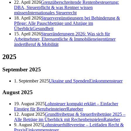
22. April 2026
Grenzüberschreitende Rentenbesteuerung:
DBA, Steuerpflicht & was Rentner wissen
müssen
Internationales Steuerrecht
18. April 2026
Steuervergünstigungen bei Behinderung &
Pflege: Alle Pauschbeträge und Abzüge im
Überblick
Gesundheit
15. April 2026
Steueränderungen 2026: Was sich für
Arbeitnehmer, Ehrenamtliche & Immobilieneigentümer
ändert
Beruf & Mobilität
2025
September
2025
1. September 2025
Ukraine und Spenden
Einkommensteuer
August
2025
19. August 2025
Lohnsteuer kompakt erklärt – Einfacher
Einstieg für Berufseinsteiger
Ratgeber
12. August 2025
Grundfreibetrag & Steuerfreibeträge 2025 –
Alle Beträge im Überblick mit Rechenbeispielen
Ratgeber
9. August 2025
Lohnsteuerhilfevereine – Leitfaden Recht &
Praxis
Einkommensteuer