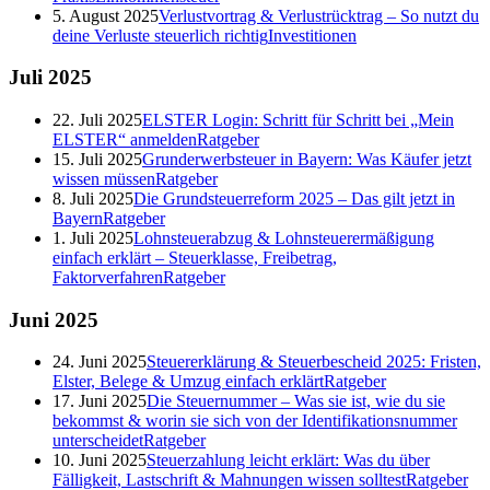
5. August 2025
Verlustvortrag & Verlustrücktrag – So nutzt du
deine Verluste steuerlich richtig
Investitionen
Juli
2025
22. Juli 2025
ELSTER Login: Schritt für Schritt bei „Mein
ELSTER“ anmelden
Ratgeber
15. Juli 2025
Grunderwerbsteuer in Bayern: Was Käufer jetzt
wissen müssen
Ratgeber
8. Juli 2025
Die Grundsteuerreform 2025 – Das gilt jetzt in
Bayern
Ratgeber
1. Juli 2025
Lohnsteuerabzug & Lohnsteuerermäßigung
einfach erklärt – Steuerklasse, Freibetrag,
Faktorverfahren
Ratgeber
Juni
2025
24. Juni 2025
Steuererklärung & Steuerbescheid 2025: Fristen,
Elster, Belege & Umzug einfach erklärt
Ratgeber
17. Juni 2025
Die Steuernummer – Was sie ist, wie du sie
bekommst & worin sie sich von der Identifikationsnummer
unterscheidet
Ratgeber
10. Juni 2025
Steuerzahlung leicht erklärt: Was du über
Fälligkeit, Lastschrift & Mahnungen wissen solltest
Ratgeber