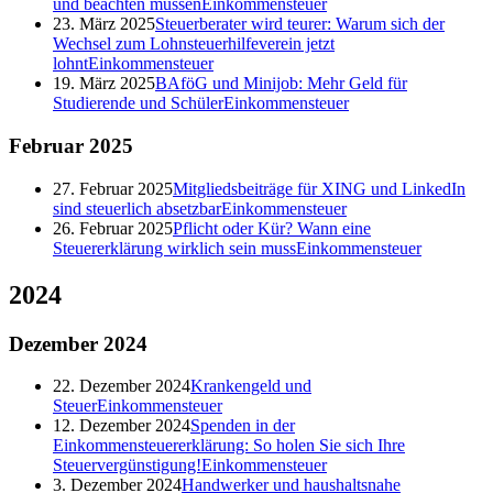
und beachten müssen
Einkommensteuer
23. März 2025
Steuerberater wird teurer: Warum sich der
Wechsel zum Lohnsteuerhilfeverein jetzt
lohnt
Einkommensteuer
19. März 2025
BAföG und Minijob: Mehr Geld für
Studierende und Schüler
Einkommensteuer
Februar
2025
27. Februar 2025
Mitgliedsbeiträge für XING und LinkedIn
sind steuerlich absetzbar
Einkommensteuer
26. Februar 2025
Pflicht oder Kür? Wann eine
Steuererklärung wirklich sein muss
Einkommensteuer
2024
Dezember
2024
22. Dezember 2024
Krankengeld und
Steuer
Einkommensteuer
12. Dezember 2024
Spenden in der
Einkommensteuererklärung: So holen Sie sich Ihre
Steuervergünstigung!
Einkommensteuer
3. Dezember 2024
Handwerker und haushaltsnahe