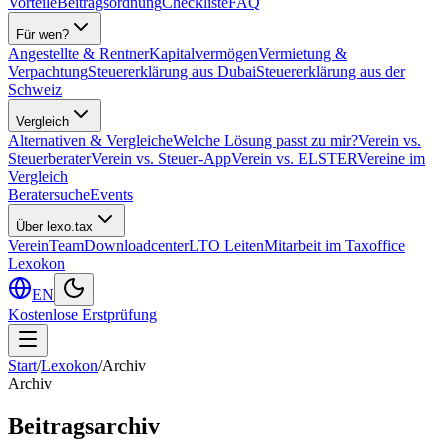
Vorteile
Beitragsordnung
Checkliste
FAQ
Für wen?
Angestellte & Rentner
Kapitalvermögen
Vermietung &
Verpachtung
Steuererklärung aus Dubai
Steuererklärung aus der
Schweiz
Vergleich
Alternativen & Vergleiche
Welche Lösung passt zu mir?
Verein vs.
Steuerberater
Verein vs. Steuer-App
Verein vs. ELSTER
Vereine im
Vergleich
Beratersuche
Events
Über lexo.tax
Verein
Team
Downloadcenter
LTO Leiten
Mitarbeit im Taxoffice
Lexokon
EN
Kostenlose Erstprüfung
Start
/
Lexokon
/
Archiv
Archiv
Beitragsarchiv