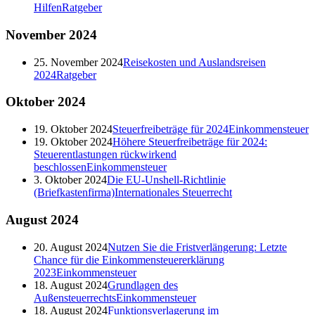
Hilfen
Ratgeber
November
2024
25. November 2024
Reisekosten und Auslandsreisen
2024
Ratgeber
Oktober
2024
19. Oktober 2024
Steuerfreibeträge für 2024
Einkommensteuer
19. Oktober 2024
Höhere Steuerfreibeträge für 2024:
Steuerentlastungen rückwirkend
beschlossen
Einkommensteuer
3. Oktober 2024
Die EU-Unshell-Richtlinie
(Briefkastenfirma)
Internationales Steuerrecht
August
2024
20. August 2024
Nutzen Sie die Fristverlängerung: Letzte
Chance für die Einkommensteuererklärung
2023
Einkommensteuer
18. August 2024
Grundlagen des
Außensteuerrechts
Einkommensteuer
18. August 2024
Funktionsverlagerung im