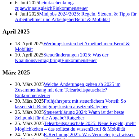
6. Juni 2025
heirat-schenkung-
zugewinnausgleich
Einkommensteuer
4. Juni 2025
Minijobs 2024/2025: Regeln, Steuern & Tipps für
Arbeitnehmer und Arbeitgeber
Beruf & Mobilität
April
2025
18. April 2025
Werbungskosten bei Arbeitnehmern
Beruf &
Mobilität
10. April 2025
Steueränderungen 2025: Was der
Koalitionsvertrag bringt
Einkommensteuer
März
2025
30. März 2025
Welche Änderungen gelten ab 2025 im
Zusammenhang mit dem Telearbeitspauschale?
Einkommensteuer
30. März 2025
Frühjahrsputz mit steuerlichem Vorteil: So
lassen sich Reinigungskosten absetzen
Ratgeber
25. März 2025
Steuererklärung 2024: Wann ist der beste
Zeitpunkt für die Abgabe?
Ratgeber
25. März 2025
Telearbeitspauschale 2025: Neue Regeln, mehr
Möglichkeiten – das solltest du wissen
Beruf & Mobilität
24. März 2025
E-Rechnung 2025: Was Vermieter jetzt wissen