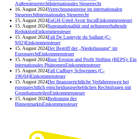
Außensteuerrecht
Internationales Steuerrecht
16. August 2024
Verrechnungspreise im internationalen
Steuerrecht
Internationales Steuerrecht
15. August 2024
EuGH-Urteil Avoir fiscal
Einkommensteuer
15. August 2024
Supranationalität und geltungserhaltende
Reduktion
Einkommensteuer
15. August 2024
Fall De Lasteyrie du Saillant (C-
9/02)
Einkommensteuer
15. August 2024
Der Begriff der „Niederlassung“ im
Europarecht
Einkommensteuer
15. August 2024
Base Erosion and Profit Shifting (BEPS): Ein
internationales Phänomen
Einkommensteuer
15. August 2024
Fall Cadbury Schweppes (C-
196/04)
Einkommensteuer
15. August 2024
Der finanzgerichtliche Verfahrensweg bei
europarechtlich entscheidungserheblichen Rechtsfragen mit
Grundsatzurteilen
Einkommensteuer
15. August 2024
Bedeutung des
Binnenmarkts
Einkommensteuer