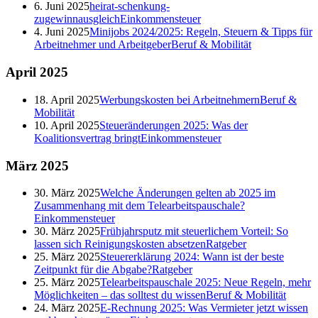
6. Juni 2025
heirat-schenkung-
zugewinnausgleich
Einkommensteuer
4. Juni 2025
Minijobs 2024/2025: Regeln, Steuern & Tipps für
Arbeitnehmer und Arbeitgeber
Beruf & Mobilität
April
2025
18. April 2025
Werbungskosten bei Arbeitnehmern
Beruf &
Mobilität
10. April 2025
Steueränderungen 2025: Was der
Koalitionsvertrag bringt
Einkommensteuer
März
2025
30. März 2025
Welche Änderungen gelten ab 2025 im
Zusammenhang mit dem Telearbeitspauschale?
Einkommensteuer
30. März 2025
Frühjahrsputz mit steuerlichem Vorteil: So
lassen sich Reinigungskosten absetzen
Ratgeber
25. März 2025
Steuererklärung 2024: Wann ist der beste
Zeitpunkt für die Abgabe?
Ratgeber
25. März 2025
Telearbeitspauschale 2025: Neue Regeln, mehr
Möglichkeiten – das solltest du wissen
Beruf & Mobilität
24. März 2025
E-Rechnung 2025: Was Vermieter jetzt wissen