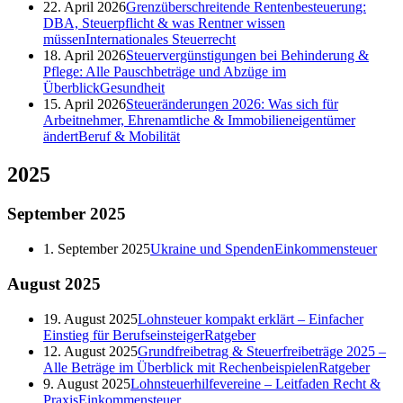
22. April 2026
Grenzüberschreitende Rentenbesteuerung:
DBA, Steuerpflicht & was Rentner wissen
müssen
Internationales Steuerrecht
18. April 2026
Steuervergünstigungen bei Behinderung &
Pflege: Alle Pauschbeträge und Abzüge im
Überblick
Gesundheit
15. April 2026
Steueränderungen 2026: Was sich für
Arbeitnehmer, Ehrenamtliche & Immobilieneigentümer
ändert
Beruf & Mobilität
2025
September
2025
1. September 2025
Ukraine und Spenden
Einkommensteuer
August
2025
19. August 2025
Lohnsteuer kompakt erklärt – Einfacher
Einstieg für Berufseinsteiger
Ratgeber
12. August 2025
Grundfreibetrag & Steuerfreibeträge 2025 –
Alle Beträge im Überblick mit Rechenbeispielen
Ratgeber
9. August 2025
Lohnsteuerhilfevereine – Leitfaden Recht &
Praxis
Einkommensteuer