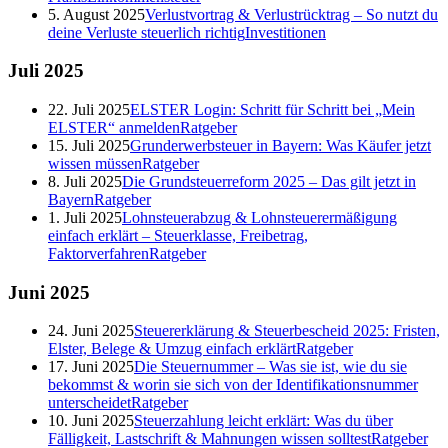
5. August 2025
Verlustvortrag & Verlustrücktrag – So nutzt du
deine Verluste steuerlich richtig
Investitionen
Juli
2025
22. Juli 2025
ELSTER Login: Schritt für Schritt bei „Mein
ELSTER“ anmelden
Ratgeber
15. Juli 2025
Grunderwerbsteuer in Bayern: Was Käufer jetzt
wissen müssen
Ratgeber
8. Juli 2025
Die Grundsteuerreform 2025 – Das gilt jetzt in
Bayern
Ratgeber
1. Juli 2025
Lohnsteuerabzug & Lohnsteuerermäßigung
einfach erklärt – Steuerklasse, Freibetrag,
Faktorverfahren
Ratgeber
Juni
2025
24. Juni 2025
Steuererklärung & Steuerbescheid 2025: Fristen,
Elster, Belege & Umzug einfach erklärt
Ratgeber
17. Juni 2025
Die Steuernummer – Was sie ist, wie du sie
bekommst & worin sie sich von der Identifikationsnummer
unterscheidet
Ratgeber
10. Juni 2025
Steuerzahlung leicht erklärt: Was du über
Fälligkeit, Lastschrift & Mahnungen wissen solltest
Ratgeber