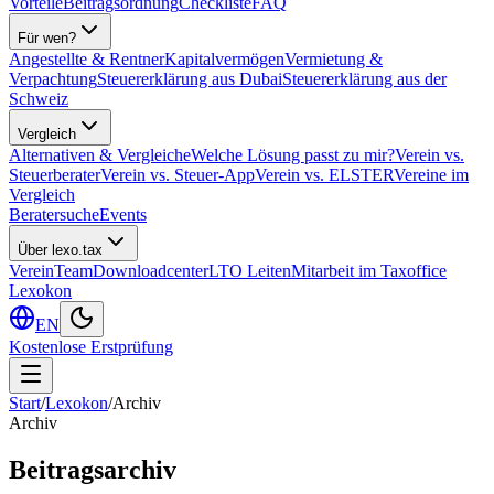
Vorteile
Beitragsordnung
Checkliste
FAQ
Für wen?
Angestellte & Rentner
Kapitalvermögen
Vermietung &
Verpachtung
Steuererklärung aus Dubai
Steuererklärung aus der
Schweiz
Vergleich
Alternativen & Vergleiche
Welche Lösung passt zu mir?
Verein vs.
Steuerberater
Verein vs. Steuer-App
Verein vs. ELSTER
Vereine im
Vergleich
Beratersuche
Events
Über lexo.tax
Verein
Team
Downloadcenter
LTO Leiten
Mitarbeit im Taxoffice
Lexokon
EN
Kostenlose Erstprüfung
Start
/
Lexokon
/
Archiv
Archiv
Beitragsarchiv