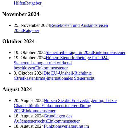
Hilfen
Ratgeber
November
2024
25. November 2024
Reisekosten und Auslandsreisen
2024
Ratgeber
Oktober
2024
19. Oktober 2024
Steuerfreibeträge für 2024
Einkommensteuer
19. Oktober 2024
Höhere Steuerfreibeträge für 2024:
Steuerentlastungen rückwirkend
beschlossen
Einkommensteuer
3. Oktober 2024
Die EU-Unshell-Richtlinie
(Briefkastenfirma)
Internationales Steuerrecht
August
2024
20. August 2024
Nutzen Sie die Fristverlängerung: Letzte
Chance für die Einkommensteuererklärung
2023
Einkommensteuer
18. August 2024
Grundlagen des
Außensteuerrechts
Einkommensteuer
18. August 2024
Funktionsverlagerung im