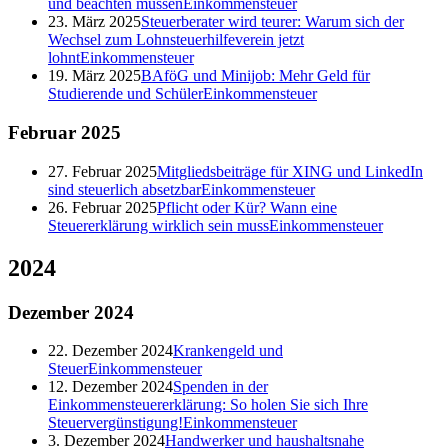
und beachten müssen
Einkommensteuer
23. März 2025
Steuerberater wird teurer: Warum sich der
Wechsel zum Lohnsteuerhilfeverein jetzt
lohnt
Einkommensteuer
19. März 2025
BAföG und Minijob: Mehr Geld für
Studierende und Schüler
Einkommensteuer
Februar
2025
27. Februar 2025
Mitgliedsbeiträge für XING und LinkedIn
sind steuerlich absetzbar
Einkommensteuer
26. Februar 2025
Pflicht oder Kür? Wann eine
Steuererklärung wirklich sein muss
Einkommensteuer
2024
Dezember
2024
22. Dezember 2024
Krankengeld und
Steuer
Einkommensteuer
12. Dezember 2024
Spenden in der
Einkommensteuererklärung: So holen Sie sich Ihre
Steuervergünstigung!
Einkommensteuer
3. Dezember 2024
Handwerker und haushaltsnahe