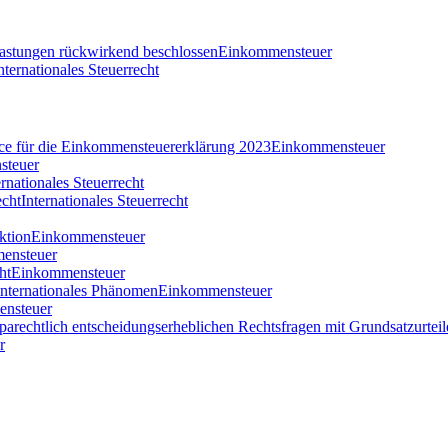
tlastungen rückwirkend beschlossen
Einkommensteuer
nternationales Steuerrecht
nce für die Einkommensteuererklärung 2023
Einkommensteuer
steuer
ernationales Steuerrecht
echt
Internationales Steuerrecht
ktion
Einkommensteuer
ensteuer
ht
Einkommensteuer
 internationales Phänomen
Einkommensteuer
nsteuer
parechtlich entscheidungserheblichen Rechtsfragen mit Grundsatzurteil
r