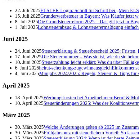
22. Juli 2025
ELSTER Login: Schritt für Schritt bei „Mein E
15. Juli 2025
Grunderwerbsteuer in Bayern: Was Käufer jetzt w
8. Juli 2025
Die Grundsteuerreform 2025 – Das gilt jetzt in Bay
1. Juli 2025
Lohnsteuerabzug & Lohnsteuerermäßigung einfach er
Juni
2025
24. Juni 2025
Steuererklärung & Steuerbescheid 2025: Fristen, 
17. Juni 2025
Die Steuernummer – Was sie ist, wie du sie beko
10. Juni 2025
Steuerzahlung leicht erklärt: Was du über Fälligk
6. Juni 2025
heirat-schenkung-zugewinnausgleich
Einkommenst
4. Juni 2025
Minijobs 2024/2025: Regeln, Steuern & Tipps für
April
2025
18. April 2025
Werbungskosten bei Arbeitnehmern
Beruf & Mobi
10. April 2025
Steueränderungen 2025: Was der Koalitionsvertr
März
2025
30. März 2025
Welche Änderungen gelten ab 2025 im Zusamme
30. März 2025
Frühjahrsputz mit steuerlichem Vorteil: So lasse
25. März 2025
Steuererklärung 2024: Wann ist der beste Zeitpu