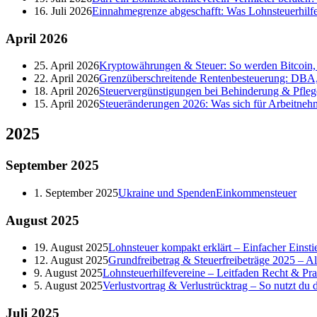
16. Juli 2026
Einnahmegrenze abgeschafft: Was Lohnsteuerhilf
April
2026
25. April 2026
Kryptowährungen & Steuer: So werden Bitcoin, 
22. April 2026
Grenzüberschreitende Rentenbesteuerung: DBA,
18. April 2026
Steuervergünstigungen bei Behinderung & Pfleg
15. April 2026
Steueränderungen 2026: Was sich für Arbeitneh
2025
September
2025
1. September 2025
Ukraine und Spenden
Einkommensteuer
August
2025
19. August 2025
Lohnsteuer kompakt erklärt – Einfacher Einstie
12. August 2025
Grundfreibetrag & Steuerfreibeträge 2025 – A
9. August 2025
Lohnsteuerhilfevereine – Leitfaden Recht & Pra
5. August 2025
Verlustvortrag & Verlustrücktrag – So nutzt du de
Juli
2025