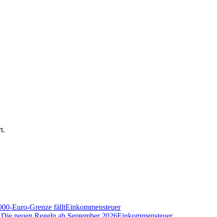
t.
000-Euro-Grenze fällt
Einkommensteuer
n? Die neuen Regeln ab September 2026
Einkommensteuer