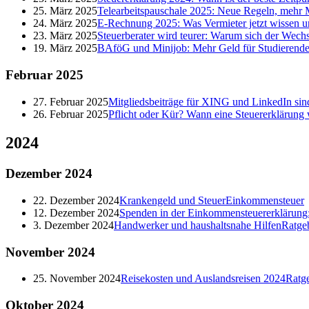
25. März 2025
Telearbeitspauschale 2025: Neue Regeln, mehr M
24. März 2025
E-Rechnung 2025: Was Vermieter jetzt wissen 
23. März 2025
Steuerberater wird teurer: Warum sich der Wechs
19. März 2025
BAföG und Minijob: Mehr Geld für Studierende
Februar
2025
27. Februar 2025
Mitgliedsbeiträge für XING und LinkedIn sind
26. Februar 2025
Pflicht oder Kür? Wann eine Steuererklärung 
2024
Dezember
2024
22. Dezember 2024
Krankengeld und Steuer
Einkommensteuer
12. Dezember 2024
Spenden in der Einkommensteuererklärung: 
3. Dezember 2024
Handwerker und haushaltsnahe Hilfen
Ratge
November
2024
25. November 2024
Reisekosten und Auslandsreisen 2024
Ratg
Oktober
2024