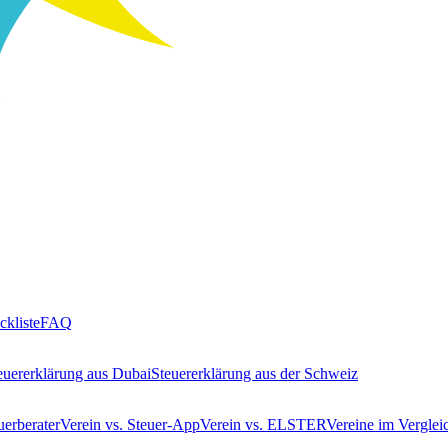
ckliste
FAQ
euererklärung aus Dubai
Steuererklärung aus der Schweiz
uerberater
Verein vs. Steuer-App
Verein vs. ELSTER
Vereine im Verglei