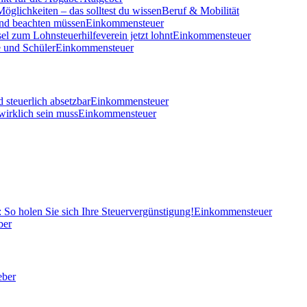
öglichkeiten – das solltest du wissen
Beruf & Mobilität
und beachten müssen
Einkommensteuer
el zum Lohnsteuerhilfeverein jetzt lohnt
Einkommensteuer
 und Schüler
Einkommensteuer
 steuerlich absetzbar
Einkommensteuer
wirklich sein muss
Einkommensteuer
So holen Sie sich Ihre Steuervergünstigung!
Einkommensteuer
ber
eber