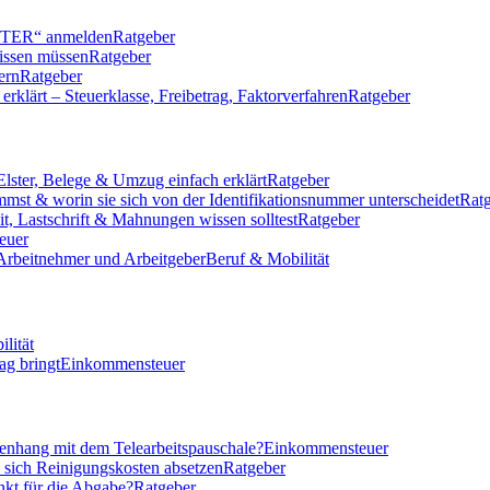
LSTER“ anmelden
Ratgeber
issen müssen
Ratgeber
ern
Ratgeber
klärt – Steuerklasse, Freibetrag, Faktorverfahren
Ratgeber
Elster, Belege & Umzug einfach erklärt
Ratgeber
mmst & worin sie sich von der Identifikationsnummer unterscheidet
Rat
eit, Lastschrift & Mahnungen wissen solltest
Ratgeber
euer
 Arbeitnehmer und Arbeitgeber
Beruf & Mobilität
lität
ag bringt
Einkommensteuer
nhang mit dem Telearbeitspauschale?
Einkommensteuer
n sich Reinigungskosten absetzen
Ratgeber
nkt für die Abgabe?
Ratgeber