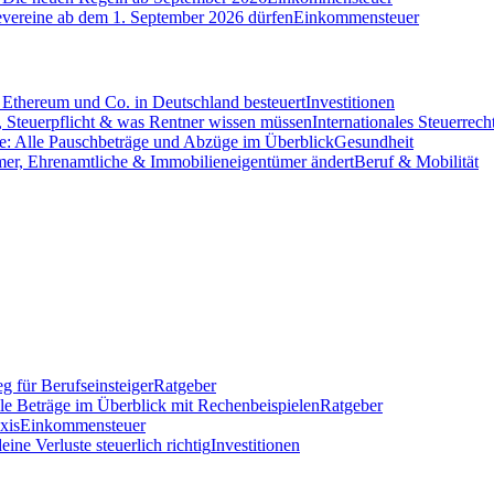
evereine ab dem 1. September 2026 dürfen
Einkommensteuer
Ethereum und Co. in Deutschland besteuert
Investitionen
 Steuerpflicht & was Rentner wissen müssen
Internationales Steuerrech
e: Alle Pauschbeträge und Abzüge im Überblick
Gesundheit
mer, Ehrenamtliche & Immobilieneigentümer ändert
Beruf & Mobilität
g für Berufseinsteiger
Ratgeber
lle Beträge im Überblick mit Rechenbeispielen
Ratgeber
xis
Einkommensteuer
ine Verluste steuerlich richtig
Investitionen