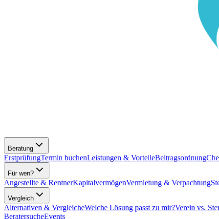
Beratung
Erstprüfung
Termin buchen
Leistungen & Vorteile
Beitragsordnung
Che
Für wen?
Angestellte & Rentner
Kapitalvermögen
Vermietung & Verpachtung
St
Vergleich
Alternativen & Vergleiche
Welche Lösung passt zu mir?
Verein vs. Ste
Beratersuche
Events