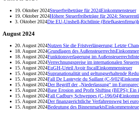
19. Oktober 2024
Steuerfreibeträge für 2024
Einkommensteuer
19. Oktober 2024
Höhere Steuerfreibeträge für 2024: Steueren
3. Oktober 2024
Die EU-Unshell-Richtlinie (Briefkastenfirma)
I
August
2024
20. August 2024
Nutzen Sie die Fristverlängerung: Letzte Cha
18. August 2024
Grundlagen des Außensteuerrechts
Einkommen
18. August 2024
Funktionsverlagerung im Außensteuerrecht
Int
16. August 2024
Verrechnungspreise im internationalen Steuerr
15. August 2024
EuGH-Urteil Avoir fiscal
Einkommensteuer
15. August 2024
Supranationalität und geltungserhaltende Redu
15. August 2024
Fall De Lasteyrie du Saillant (C-9/02)
Einkomm
15. August 2024
Der Begriff der „Niederlassung“ im Europarec
15. August 2024
Base Erosion and Profit Shifting (BEPS): Ein
15. August 2024
Fall Cadbury Schweppes (C-196/04)
Einkomme
15. August 2024
Der finanzgerichtliche Verfahrensweg bei euro
15. August 2024
Bedeutung des Binnenmarkts
Einkommensteue