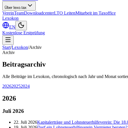
Über lexo.tax
Verein
Team
Downloadcenter
LTO Leiten
Mitarbeit im Taxoffice
Lexokon
EN
Kostenlose Erstprüfung
Start
/
Lexokon
/
Archiv
Archiv
Beitragsarchiv
Alle Beiträge im Lexokon, chronologisch nach Jahr und Monat sortier
2026
2025
2024
2026
Juli
2026
22. Juli 2026
Kapitalerträge und Lohnsteuerhilfeverein: Die 18.
19. Juli 2026
Darf ein Lohnsteuerhilfeverein Vermieter berate