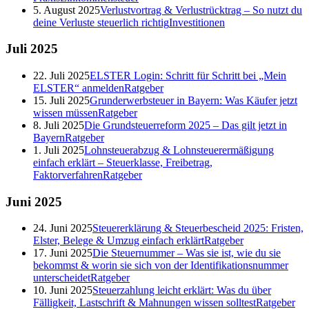
5. August 2025
Verlustvortrag & Verlustrücktrag – So nutzt du
deine Verluste steuerlich richtig
Investitionen
Juli
2025
22. Juli 2025
ELSTER Login: Schritt für Schritt bei „Mein
ELSTER“ anmelden
Ratgeber
15. Juli 2025
Grunderwerbsteuer in Bayern: Was Käufer jetzt
wissen müssen
Ratgeber
8. Juli 2025
Die Grundsteuerreform 2025 – Das gilt jetzt in
Bayern
Ratgeber
1. Juli 2025
Lohnsteuerabzug & Lohnsteuerermäßigung
einfach erklärt – Steuerklasse, Freibetrag,
Faktorverfahren
Ratgeber
Juni
2025
24. Juni 2025
Steuererklärung & Steuerbescheid 2025: Fristen,
Elster, Belege & Umzug einfach erklärt
Ratgeber
17. Juni 2025
Die Steuernummer – Was sie ist, wie du sie
bekommst & worin sie sich von der Identifikationsnummer
unterscheidet
Ratgeber
10. Juni 2025
Steuerzahlung leicht erklärt: Was du über
Fälligkeit, Lastschrift & Mahnungen wissen solltest
Ratgeber