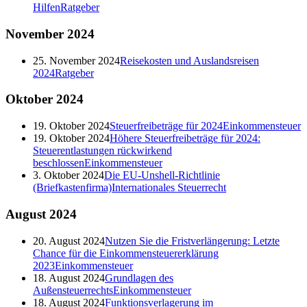
Hilfen
Ratgeber
November
2024
25. November 2024
Reisekosten und Auslandsreisen
2024
Ratgeber
Oktober
2024
19. Oktober 2024
Steuerfreibeträge für 2024
Einkommensteuer
19. Oktober 2024
Höhere Steuerfreibeträge für 2024:
Steuerentlastungen rückwirkend
beschlossen
Einkommensteuer
3. Oktober 2024
Die EU-Unshell-Richtlinie
(Briefkastenfirma)
Internationales Steuerrecht
August
2024
20. August 2024
Nutzen Sie die Fristverlängerung: Letzte
Chance für die Einkommensteuererklärung
2023
Einkommensteuer
18. August 2024
Grundlagen des
Außensteuerrechts
Einkommensteuer
18. August 2024
Funktionsverlagerung im