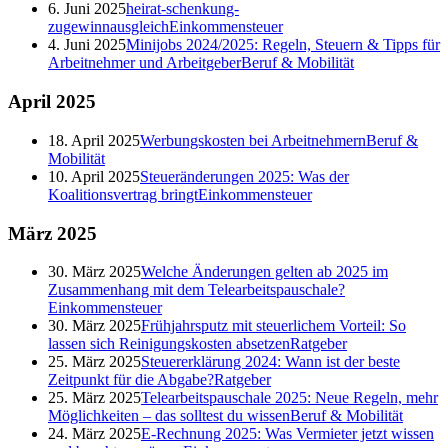
6. Juni 2025
heirat-schenkung-
zugewinnausgleich
Einkommensteuer
4. Juni 2025
Minijobs 2024/2025: Regeln, Steuern & Tipps für
Arbeitnehmer und Arbeitgeber
Beruf & Mobilität
April
2025
18. April 2025
Werbungskosten bei Arbeitnehmern
Beruf &
Mobilität
10. April 2025
Steueränderungen 2025: Was der
Koalitionsvertrag bringt
Einkommensteuer
März
2025
30. März 2025
Welche Änderungen gelten ab 2025 im
Zusammenhang mit dem Telearbeitspauschale?
Einkommensteuer
30. März 2025
Frühjahrsputz mit steuerlichem Vorteil: So
lassen sich Reinigungskosten absetzen
Ratgeber
25. März 2025
Steuererklärung 2024: Wann ist der beste
Zeitpunkt für die Abgabe?
Ratgeber
25. März 2025
Telearbeitspauschale 2025: Neue Regeln, mehr
Möglichkeiten – das solltest du wissen
Beruf & Mobilität
24. März 2025
E-Rechnung 2025: Was Vermieter jetzt wissen