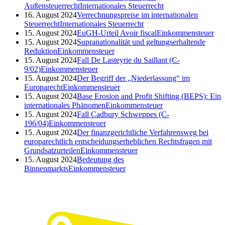
Außensteuerrecht
Internationales Steuerrecht
16. August 2024
Verrechnungspreise im internationalen
Steuerrecht
Internationales Steuerrecht
15. August 2024
EuGH-Urteil Avoir fiscal
Einkommensteuer
15. August 2024
Supranationalität und geltungserhaltende
Reduktion
Einkommensteuer
15. August 2024
Fall De Lasteyrie du Saillant (C-
9/02)
Einkommensteuer
15. August 2024
Der Begriff der „Niederlassung“ im
Europarecht
Einkommensteuer
15. August 2024
Base Erosion and Profit Shifting (BEPS): Ein
internationales Phänomen
Einkommensteuer
15. August 2024
Fall Cadbury Schweppes (C-
196/04)
Einkommensteuer
15. August 2024
Der finanzgerichtliche Verfahrensweg bei
europarechtlich entscheidungserheblichen Rechtsfragen mit
Grundsatzurteilen
Einkommensteuer
15. August 2024
Bedeutung des
Binnenmarkts
Einkommensteuer