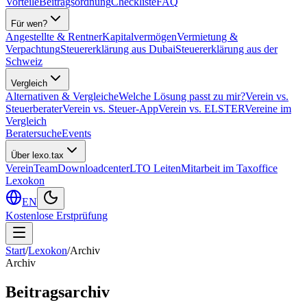
Vorteile
Beitragsordnung
Checkliste
FAQ
Für wen?
Angestellte & Rentner
Kapitalvermögen
Vermietung &
Verpachtung
Steuererklärung aus Dubai
Steuererklärung aus der
Schweiz
Vergleich
Alternativen & Vergleiche
Welche Lösung passt zu mir?
Verein vs.
Steuerberater
Verein vs. Steuer-App
Verein vs. ELSTER
Vereine im
Vergleich
Beratersuche
Events
Über lexo.tax
Verein
Team
Downloadcenter
LTO Leiten
Mitarbeit im Taxoffice
Lexokon
EN
Kostenlose Erstprüfung
Start
/
Lexokon
/
Archiv
Archiv
Beitragsarchiv