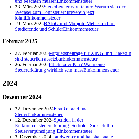
und beachten müssen
Einkommensteuer
23. März 2025
Steuerberater wird teurer: Warum sich der
Wechsel zum Lohnsteuerhilfeverein jetzt
lohnt
Einkommensteuer
19. März 2025
BAföG und Minijob: Mehr Geld für
Studierende und Schüler
Einkommensteuer
Februar
2025
27. Februar 2025
Mitgliedsbeiträge für XING und LinkedIn
sind steuerlich absetzbar
Einkommensteuer
26. Februar 2025
Pflicht oder Kür? Wann eine
Steuererklärung wirklich sein muss
Einkommensteuer
2024
Dezember
2024
22. Dezember 2024
Krankengeld und
Steuer
Einkommensteuer
12. Dezember 2024
Spenden in der
Einkommensteuererklärung: So holen Sie sich Ihre
Steuervergünstigung!
Einkommensteuer
3. Dezember 2024
Handwerker und haushaltsnahe