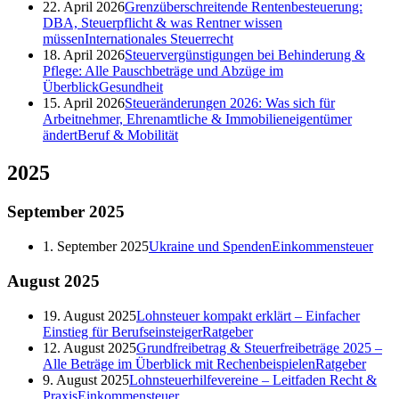
22. April 2026
Grenzüberschreitende Rentenbesteuerung:
DBA, Steuerpflicht & was Rentner wissen
müssen
Internationales Steuerrecht
18. April 2026
Steuervergünstigungen bei Behinderung &
Pflege: Alle Pauschbeträge und Abzüge im
Überblick
Gesundheit
15. April 2026
Steueränderungen 2026: Was sich für
Arbeitnehmer, Ehrenamtliche & Immobilieneigentümer
ändert
Beruf & Mobilität
2025
September
2025
1. September 2025
Ukraine und Spenden
Einkommensteuer
August
2025
19. August 2025
Lohnsteuer kompakt erklärt – Einfacher
Einstieg für Berufseinsteiger
Ratgeber
12. August 2025
Grundfreibetrag & Steuerfreibeträge 2025 –
Alle Beträge im Überblick mit Rechenbeispielen
Ratgeber
9. August 2025
Lohnsteuerhilfevereine – Leitfaden Recht &
Praxis
Einkommensteuer