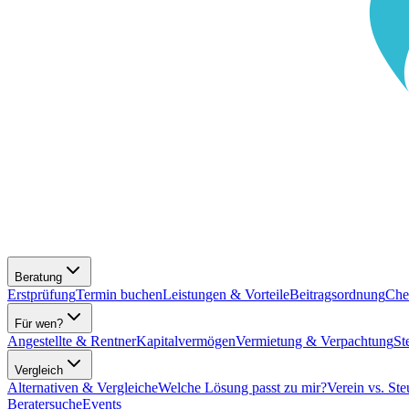
Beratung
Erstprüfung
Termin buchen
Leistungen & Vorteile
Beitragsordnung
Che
Für wen?
Angestellte & Rentner
Kapitalvermögen
Vermietung & Verpachtung
St
Vergleich
Alternativen & Vergleiche
Welche Lösung passt zu mir?
Verein vs. Ste
Beratersuche
Events