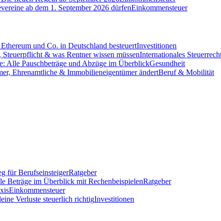
evereine ab dem 1. September 2026 dürfen
Einkommensteuer
Ethereum und Co. in Deutschland besteuert
Investitionen
 Steuerpflicht & was Rentner wissen müssen
Internationales Steuerrech
e: Alle Pauschbeträge und Abzüge im Überblick
Gesundheit
mer, Ehrenamtliche & Immobilieneigentümer ändert
Beruf & Mobilität
g für Berufseinsteiger
Ratgeber
lle Beträge im Überblick mit Rechenbeispielen
Ratgeber
xis
Einkommensteuer
ine Verluste steuerlich richtig
Investitionen