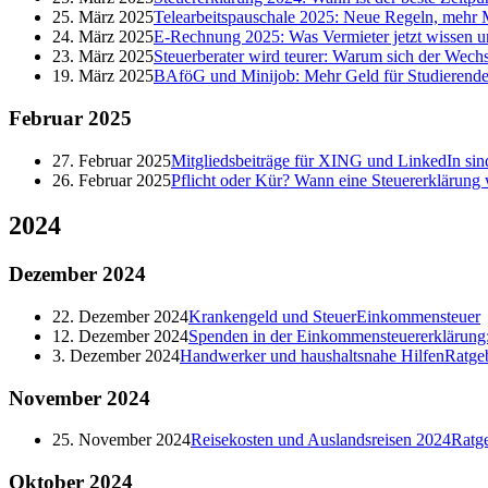
25. März 2025
Telearbeitspauschale 2025: Neue Regeln, mehr M
24. März 2025
E-Rechnung 2025: Was Vermieter jetzt wissen 
23. März 2025
Steuerberater wird teurer: Warum sich der Wechs
19. März 2025
BAföG und Minijob: Mehr Geld für Studierende
Februar
2025
27. Februar 2025
Mitgliedsbeiträge für XING und LinkedIn sind
26. Februar 2025
Pflicht oder Kür? Wann eine Steuererklärung 
2024
Dezember
2024
22. Dezember 2024
Krankengeld und Steuer
Einkommensteuer
12. Dezember 2024
Spenden in der Einkommensteuererklärung: 
3. Dezember 2024
Handwerker und haushaltsnahe Hilfen
Ratge
November
2024
25. November 2024
Reisekosten und Auslandsreisen 2024
Ratg
Oktober
2024