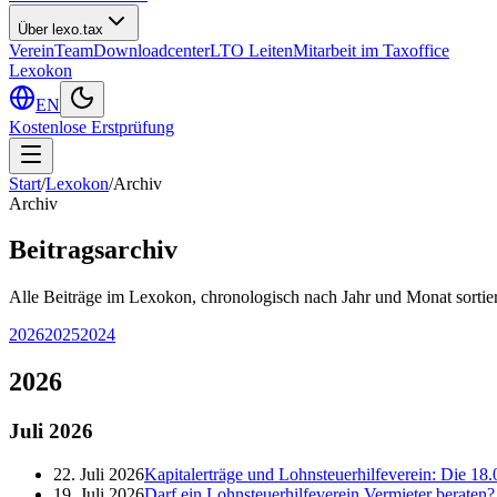
Über lexo.tax
Verein
Team
Downloadcenter
LTO Leiten
Mitarbeit im Taxoffice
Lexokon
EN
Kostenlose Erstprüfung
Start
/
Lexokon
/
Archiv
Archiv
Beitragsarchiv
Alle Beiträge im Lexokon, chronologisch nach Jahr und Monat sortier
2026
2025
2024
2026
Juli
2026
22. Juli 2026
Kapitalerträge und Lohnsteuerhilfeverein: Die 18.
19. Juli 2026
Darf ein Lohnsteuerhilfeverein Vermieter berate