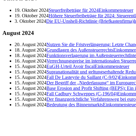
19. Oktober 2024
Steuerfreibeträge für 2024
Einkommensteuer
19. Oktober 2024
Höhere Steuerfreibeträge für 2024: Steueren
3. Oktober 2024
Die EU-Unshell-Richtlinie (Briefkastenfirma)
I
August
2024
20. August 2024
Nutzen Sie die Fristverlängerung: Letzte Cha
18. August 2024
Grundlagen des Außensteuerrechts
Einkommen
18. August 2024
Funktionsverlagerung im Außensteuerrecht
Int
16. August 2024
Verrechnungspreise im internationalen Steuerr
15. August 2024
EuGH-Urteil Avoir fiscal
Einkommensteuer
15. August 2024
Supranationalität und geltungserhaltende Redu
15. August 2024
Fall De Lasteyrie du Saillant (C-9/02)
Einkomm
15. August 2024
Der Begriff der „Niederlassung“ im Europarec
15. August 2024
Base Erosion and Profit Shifting (BEPS): Ein
15. August 2024
Fall Cadbury Schweppes (C-196/04)
Einkomme
15. August 2024
Der finanzgerichtliche Verfahrensweg bei euro
15. August 2024
Bedeutung des Binnenmarkts
Einkommensteue