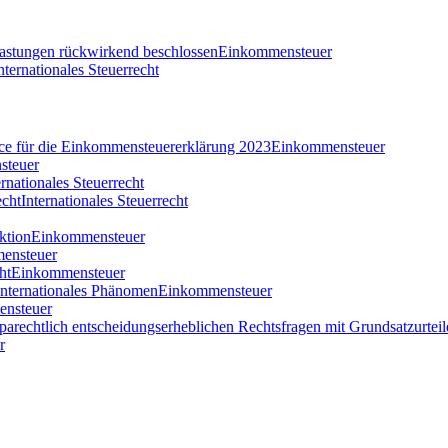
tlastungen rückwirkend beschlossen
Einkommensteuer
nternationales Steuerrecht
nce für die Einkommensteuererklärung 2023
Einkommensteuer
steuer
ernationales Steuerrecht
echt
Internationales Steuerrecht
ktion
Einkommensteuer
ensteuer
ht
Einkommensteuer
 internationales Phänomen
Einkommensteuer
nsteuer
parechtlich entscheidungserheblichen Rechtsfragen mit Grundsatzurteil
r