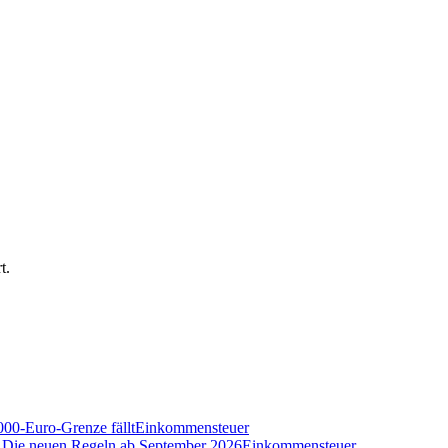
t.
000-Euro-Grenze fällt
Einkommensteuer
n? Die neuen Regeln ab September 2026
Einkommensteuer