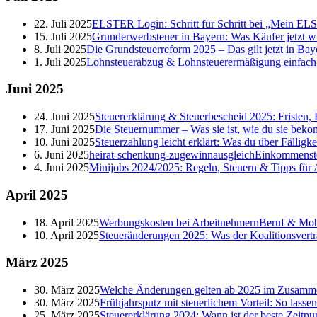
22. Juli 2025
ELSTER Login: Schritt für Schritt bei „Mein E
15. Juli 2025
Grunderwerbsteuer in Bayern: Was Käufer jetzt w
8. Juli 2025
Die Grundsteuerreform 2025 – Das gilt jetzt in Bay
1. Juli 2025
Lohnsteuerabzug & Lohnsteuerermäßigung einfach er
Juni
2025
24. Juni 2025
Steuererklärung & Steuerbescheid 2025: Fristen, 
17. Juni 2025
Die Steuernummer – Was sie ist, wie du sie beko
10. Juni 2025
Steuerzahlung leicht erklärt: Was du über Fälligk
6. Juni 2025
heirat-schenkung-zugewinnausgleich
Einkommenst
4. Juni 2025
Minijobs 2024/2025: Regeln, Steuern & Tipps für
April
2025
18. April 2025
Werbungskosten bei Arbeitnehmern
Beruf & Mobi
10. April 2025
Steueränderungen 2025: Was der Koalitionsvertr
März
2025
30. März 2025
Welche Änderungen gelten ab 2025 im Zusamme
30. März 2025
Frühjahrsputz mit steuerlichem Vorteil: So lasse
25. März 2025
Steuererklärung 2024: Wann ist der beste Zeitpu