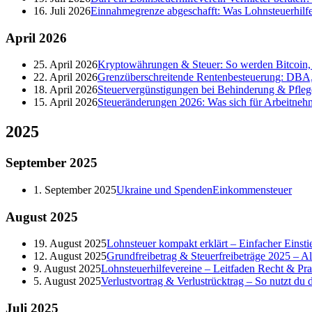
16. Juli 2026
Einnahmegrenze abgeschafft: Was Lohnsteuerhilf
April
2026
25. April 2026
Kryptowährungen & Steuer: So werden Bitcoin, 
22. April 2026
Grenzüberschreitende Rentenbesteuerung: DBA,
18. April 2026
Steuervergünstigungen bei Behinderung & Pfleg
15. April 2026
Steueränderungen 2026: Was sich für Arbeitneh
2025
September
2025
1. September 2025
Ukraine und Spenden
Einkommensteuer
August
2025
19. August 2025
Lohnsteuer kompakt erklärt – Einfacher Einstie
12. August 2025
Grundfreibetrag & Steuerfreibeträge 2025 – A
9. August 2025
Lohnsteuerhilfevereine – Leitfaden Recht & Pra
5. August 2025
Verlustvortrag & Verlustrücktrag – So nutzt du de
Juli
2025