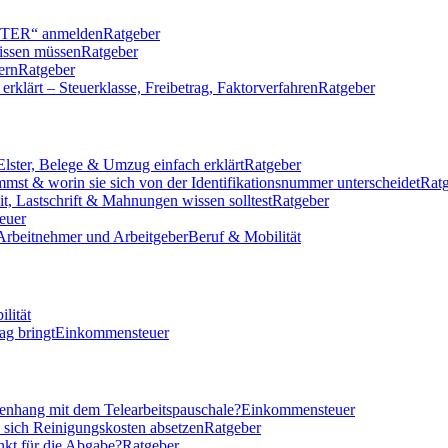
LSTER“ anmelden
Ratgeber
issen müssen
Ratgeber
ern
Ratgeber
klärt – Steuerklasse, Freibetrag, Faktorverfahren
Ratgeber
Elster, Belege & Umzug einfach erklärt
Ratgeber
mmst & worin sie sich von der Identifikationsnummer unterscheidet
Rat
eit, Lastschrift & Mahnungen wissen solltest
Ratgeber
euer
 Arbeitnehmer und Arbeitgeber
Beruf & Mobilität
lität
ag bringt
Einkommensteuer
nhang mit dem Telearbeitspauschale?
Einkommensteuer
n sich Reinigungskosten absetzen
Ratgeber
nkt für die Abgabe?
Ratgeber