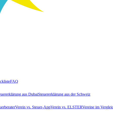
ckliste
FAQ
euererklärung aus Dubai
Steuererklärung aus der Schweiz
uerberater
Verein vs. Steuer-App
Verein vs. ELSTER
Vereine im Verglei