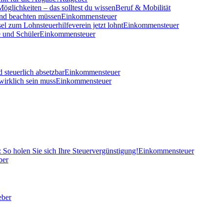
öglichkeiten – das solltest du wissen
Beruf & Mobilität
und beachten müssen
Einkommensteuer
el zum Lohnsteuerhilfeverein jetzt lohnt
Einkommensteuer
 und Schüler
Einkommensteuer
 steuerlich absetzbar
Einkommensteuer
wirklich sein muss
Einkommensteuer
So holen Sie sich Ihre Steuervergünstigung!
Einkommensteuer
ber
eber