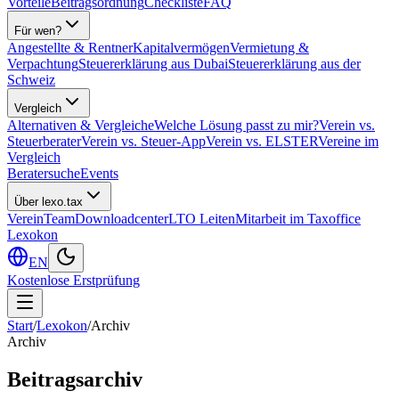
Vorteile
Beitragsordnung
Checkliste
FAQ
Für wen?
Angestellte & Rentner
Kapitalvermögen
Vermietung &
Verpachtung
Steuererklärung aus Dubai
Steuererklärung aus der
Schweiz
Vergleich
Alternativen & Vergleiche
Welche Lösung passt zu mir?
Verein vs.
Steuerberater
Verein vs. Steuer-App
Verein vs. ELSTER
Vereine im
Vergleich
Beratersuche
Events
Über lexo.tax
Verein
Team
Downloadcenter
LTO Leiten
Mitarbeit im Taxoffice
Lexokon
EN
Kostenlose Erstprüfung
Start
/
Lexokon
/
Archiv
Archiv
Beitragsarchiv