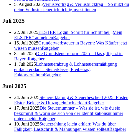
5. August 2025
Verlustvortrag & Verlustrücktrag – So nutzt du
deine Verluste steuerlich richtig
Investitionen
Juli
2025
22. Juli 2025
ELSTER Login: Schritt für Schritt bei „Mein
ELSTER“ anmelden
Ratgeber
15. Juli 2025
Grunderwerbsteuer in Bayern: Was Käufer jetzt
wissen müssen
Ratgeber
8. Juli 2025
Die Grundsteuerreform 2025 – Das gilt jetzt in
Bayern
Ratgeber
1. Juli 2025
Lohnsteuerabzug & Lohnsteuerermäßigung
einfach erklärt – Steuerklasse, Freibetrag,
Faktorverfahren
Ratgeber
Juni
2025
24. Juni 2025
Steuererklärung & Steuerbescheid 2025: Fristen,
Elster, Belege & Umzug einfach erklärt
Ratgeber
17. Juni 2025
Die Steuernummer – Was sie ist, wie du sie
bekommst & worin sie sich von der Identifikationsnummer
unterscheidet
Ratgeber
10. Juni 2025
Steuerzahlung leicht erklärt: Was du über
Fälligkeit, Lastschrift & Mahnungen wissen solltest
Ratgeber