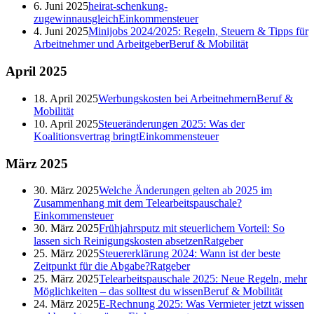
6. Juni 2025
heirat-schenkung-
zugewinnausgleich
Einkommensteuer
4. Juni 2025
Minijobs 2024/2025: Regeln, Steuern & Tipps für
Arbeitnehmer und Arbeitgeber
Beruf & Mobilität
April
2025
18. April 2025
Werbungskosten bei Arbeitnehmern
Beruf &
Mobilität
10. April 2025
Steueränderungen 2025: Was der
Koalitionsvertrag bringt
Einkommensteuer
März
2025
30. März 2025
Welche Änderungen gelten ab 2025 im
Zusammenhang mit dem Telearbeitspauschale?
Einkommensteuer
30. März 2025
Frühjahrsputz mit steuerlichem Vorteil: So
lassen sich Reinigungskosten absetzen
Ratgeber
25. März 2025
Steuererklärung 2024: Wann ist der beste
Zeitpunkt für die Abgabe?
Ratgeber
25. März 2025
Telearbeitspauschale 2025: Neue Regeln, mehr
Möglichkeiten – das solltest du wissen
Beruf & Mobilität
24. März 2025
E-Rechnung 2025: Was Vermieter jetzt wissen