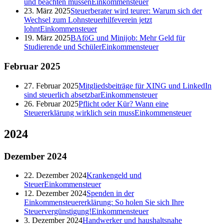
und beachten müssen
Einkommensteuer
23. März 2025
Steuerberater wird teurer: Warum sich der
Wechsel zum Lohnsteuerhilfeverein jetzt
lohnt
Einkommensteuer
19. März 2025
BAföG und Minijob: Mehr Geld für
Studierende und Schüler
Einkommensteuer
Februar
2025
27. Februar 2025
Mitgliedsbeiträge für XING und LinkedIn
sind steuerlich absetzbar
Einkommensteuer
26. Februar 2025
Pflicht oder Kür? Wann eine
Steuererklärung wirklich sein muss
Einkommensteuer
2024
Dezember
2024
22. Dezember 2024
Krankengeld und
Steuer
Einkommensteuer
12. Dezember 2024
Spenden in der
Einkommensteuererklärung: So holen Sie sich Ihre
Steuervergünstigung!
Einkommensteuer
3. Dezember 2024
Handwerker und haushaltsnahe