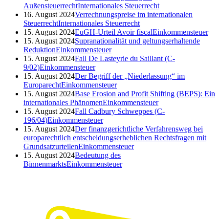
Außensteuerrecht
Internationales Steuerrecht
16. August 2024
Verrechnungspreise im internationalen
Steuerrecht
Internationales Steuerrecht
15. August 2024
EuGH-Urteil Avoir fiscal
Einkommensteuer
15. August 2024
Supranationalität und geltungserhaltende
Reduktion
Einkommensteuer
15. August 2024
Fall De Lasteyrie du Saillant (C-
9/02)
Einkommensteuer
15. August 2024
Der Begriff der „Niederlassung“ im
Europarecht
Einkommensteuer
15. August 2024
Base Erosion and Profit Shifting (BEPS): Ein
internationales Phänomen
Einkommensteuer
15. August 2024
Fall Cadbury Schweppes (C-
196/04)
Einkommensteuer
15. August 2024
Der finanzgerichtliche Verfahrensweg bei
europarechtlich entscheidungserheblichen Rechtsfragen mit
Grundsatzurteilen
Einkommensteuer
15. August 2024
Bedeutung des
Binnenmarkts
Einkommensteuer