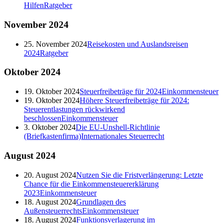
Hilfen
Ratgeber
November
2024
25. November 2024
Reisekosten und Auslandsreisen
2024
Ratgeber
Oktober
2024
19. Oktober 2024
Steuerfreibeträge für 2024
Einkommensteuer
19. Oktober 2024
Höhere Steuerfreibeträge für 2024:
Steuerentlastungen rückwirkend
beschlossen
Einkommensteuer
3. Oktober 2024
Die EU-Unshell-Richtlinie
(Briefkastenfirma)
Internationales Steuerrecht
August
2024
20. August 2024
Nutzen Sie die Fristverlängerung: Letzte
Chance für die Einkommensteuererklärung
2023
Einkommensteuer
18. August 2024
Grundlagen des
Außensteuerrechts
Einkommensteuer
18. August 2024
Funktionsverlagerung im