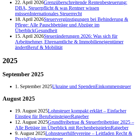
22. April 2026
Grenzüberschreitende Rentenbesteuerung:
DBA, Steuerpflicht & was Rentner wissen
müssen
Internationales Steuerrecht
18. April 2026
Steuervergünstigungen bei Behinderung &
Pflege: Alle Pauschbeträge und Abzüge im
Überblick
Gesundheit
15. April 2026
Steueränderungen 2026: Was sich für
Arbeitnehmer, Ehrenamtliche & Immobilieneigentümer
ändert
Beruf & Mobilität
2025
September
2025
1. September 2025
Ukraine und Spenden
Einkommensteuer
August
2025
19. August 2025
Lohnsteuer kompakt erklärt – Einfacher
Einstieg für Berufseinsteiger
Ratgeber
12. August 2025
Grundfreibetrag & Steuerfreibeträge 2025 –
Alle Beträge im Überblick mit Rechenbeispielen
Ratgeber
9. August 2025
Lohnsteuerhilfevereine – Leitfaden Recht &
Praxis
Einkommensteuer