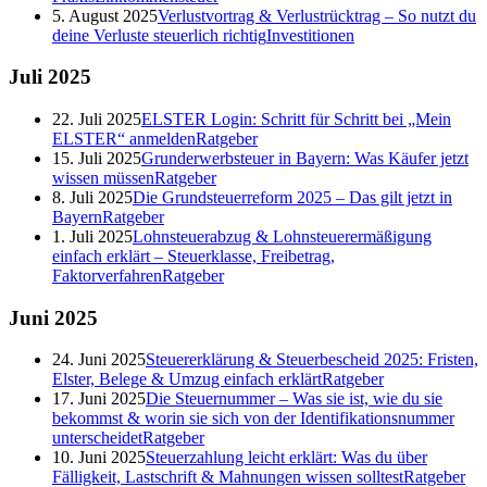
5. August 2025
Verlustvortrag & Verlustrücktrag – So nutzt du
deine Verluste steuerlich richtig
Investitionen
Juli
2025
22. Juli 2025
ELSTER Login: Schritt für Schritt bei „Mein
ELSTER“ anmelden
Ratgeber
15. Juli 2025
Grunderwerbsteuer in Bayern: Was Käufer jetzt
wissen müssen
Ratgeber
8. Juli 2025
Die Grundsteuerreform 2025 – Das gilt jetzt in
Bayern
Ratgeber
1. Juli 2025
Lohnsteuerabzug & Lohnsteuerermäßigung
einfach erklärt – Steuerklasse, Freibetrag,
Faktorverfahren
Ratgeber
Juni
2025
24. Juni 2025
Steuererklärung & Steuerbescheid 2025: Fristen,
Elster, Belege & Umzug einfach erklärt
Ratgeber
17. Juni 2025
Die Steuernummer – Was sie ist, wie du sie
bekommst & worin sie sich von der Identifikationsnummer
unterscheidet
Ratgeber
10. Juni 2025
Steuerzahlung leicht erklärt: Was du über
Fälligkeit, Lastschrift & Mahnungen wissen solltest
Ratgeber