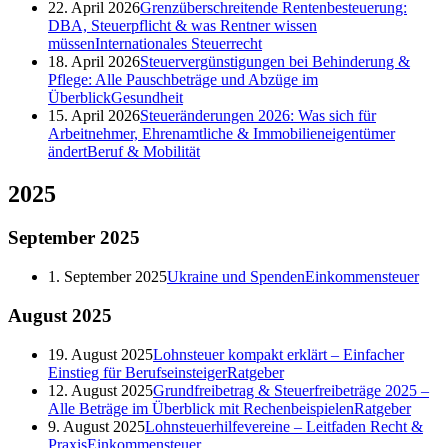
22. April 2026
Grenzüberschreitende Rentenbesteuerung:
DBA, Steuerpflicht & was Rentner wissen
müssen
Internationales Steuerrecht
18. April 2026
Steuervergünstigungen bei Behinderung &
Pflege: Alle Pauschbeträge und Abzüge im
Überblick
Gesundheit
15. April 2026
Steueränderungen 2026: Was sich für
Arbeitnehmer, Ehrenamtliche & Immobilieneigentümer
ändert
Beruf & Mobilität
2025
September
2025
1. September 2025
Ukraine und Spenden
Einkommensteuer
August
2025
19. August 2025
Lohnsteuer kompakt erklärt – Einfacher
Einstieg für Berufseinsteiger
Ratgeber
12. August 2025
Grundfreibetrag & Steuerfreibeträge 2025 –
Alle Beträge im Überblick mit Rechenbeispielen
Ratgeber
9. August 2025
Lohnsteuerhilfevereine – Leitfaden Recht &
Praxis
Einkommensteuer