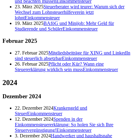
und beachten müssen
Einkommensteuer
23. März 2025
Steuerberater wird teurer: Warum sich der
Wechsel zum Lohnsteuerhilfeverein jetzt
lohnt
Einkommensteuer
19. März 2025
BAföG und Minijob: Mehr Geld für
Studierende und Schüler
Einkommensteuer
Februar
2025
27. Februar 2025
Mitgliedsbeiträge für XING und LinkedIn
sind steuerlich absetzbar
Einkommensteuer
26. Februar 2025
Pflicht oder Kür? Wann eine
Steuererklärung wirklich sein muss
Einkommensteuer
2024
Dezember
2024
22. Dezember 2024
Krankengeld und
Steuer
Einkommensteuer
12. Dezember 2024
Spenden in der
Einkommensteuererklärung: So holen Sie sich Ihre
Steuervergünstigung!
Einkommensteuer
3. Dezember 2024
Handwerker und haushaltsnahe