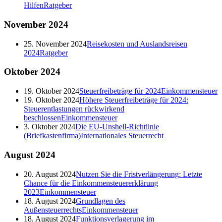
Hilfen
Ratgeber
November
2024
25. November 2024
Reisekosten und Auslandsreisen
2024
Ratgeber
Oktober
2024
19. Oktober 2024
Steuerfreibeträge für 2024
Einkommensteuer
19. Oktober 2024
Höhere Steuerfreibeträge für 2024:
Steuerentlastungen rückwirkend
beschlossen
Einkommensteuer
3. Oktober 2024
Die EU-Unshell-Richtlinie
(Briefkastenfirma)
Internationales Steuerrecht
August
2024
20. August 2024
Nutzen Sie die Fristverlängerung: Letzte
Chance für die Einkommensteuererklärung
2023
Einkommensteuer
18. August 2024
Grundlagen des
Außensteuerrechts
Einkommensteuer
18. August 2024
Funktionsverlagerung im