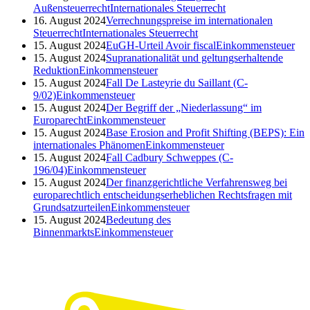
Außensteuerrecht
Internationales Steuerrecht
16. August 2024
Verrechnungspreise im internationalen
Steuerrecht
Internationales Steuerrecht
15. August 2024
EuGH-Urteil Avoir fiscal
Einkommensteuer
15. August 2024
Supranationalität und geltungserhaltende
Reduktion
Einkommensteuer
15. August 2024
Fall De Lasteyrie du Saillant (C-
9/02)
Einkommensteuer
15. August 2024
Der Begriff der „Niederlassung“ im
Europarecht
Einkommensteuer
15. August 2024
Base Erosion and Profit Shifting (BEPS): Ein
internationales Phänomen
Einkommensteuer
15. August 2024
Fall Cadbury Schweppes (C-
196/04)
Einkommensteuer
15. August 2024
Der finanzgerichtliche Verfahrensweg bei
europarechtlich entscheidungserheblichen Rechtsfragen mit
Grundsatzurteilen
Einkommensteuer
15. August 2024
Bedeutung des
Binnenmarkts
Einkommensteuer