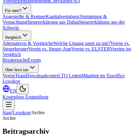
Vorteile
Beitragsordnung
Checkliste
FAQ
Für wen?
Angestellte & Rentner
Kapitalvermögen
Vermietung &
Verpachtung
Steuererklärung aus Dubai
Steuererklärung aus der
Schweiz
Vergleich
Alternativen & Vergleiche
Welche Lösung passt zu mir?
Verein vs.
Steuerberater
Verein vs. Steuer-App
Verein vs. ELSTER
Vereine im
Vergleich
Beratersuche
Events
Über lexo.tax
Verein
Team
Downloadcenter
LTO Leiten
Mitarbeit im Taxoffice
Lexokon
EN
Kostenlose Erstprüfung
Start
/
Lexokon
/
Archiv
Archiv
Beitragsarchiv