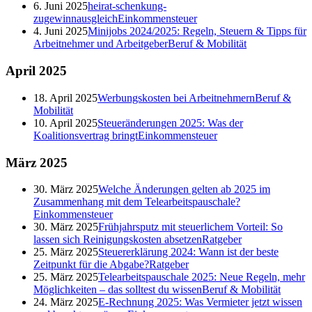
6. Juni 2025
heirat-schenkung-
zugewinnausgleich
Einkommensteuer
4. Juni 2025
Minijobs 2024/2025: Regeln, Steuern & Tipps für
Arbeitnehmer und Arbeitgeber
Beruf & Mobilität
April
2025
18. April 2025
Werbungskosten bei Arbeitnehmern
Beruf &
Mobilität
10. April 2025
Steueränderungen 2025: Was der
Koalitionsvertrag bringt
Einkommensteuer
März
2025
30. März 2025
Welche Änderungen gelten ab 2025 im
Zusammenhang mit dem Telearbeitspauschale?
Einkommensteuer
30. März 2025
Frühjahrsputz mit steuerlichem Vorteil: So
lassen sich Reinigungskosten absetzen
Ratgeber
25. März 2025
Steuererklärung 2024: Wann ist der beste
Zeitpunkt für die Abgabe?
Ratgeber
25. März 2025
Telearbeitspauschale 2025: Neue Regeln, mehr
Möglichkeiten – das solltest du wissen
Beruf & Mobilität
24. März 2025
E-Rechnung 2025: Was Vermieter jetzt wissen