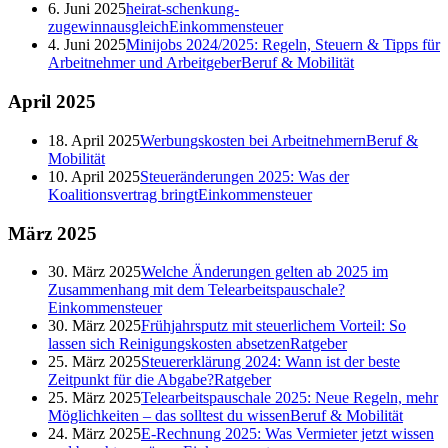
6. Juni 2025
heirat-schenkung-
zugewinnausgleich
Einkommensteuer
4. Juni 2025
Minijobs 2024/2025: Regeln, Steuern & Tipps für
Arbeitnehmer und Arbeitgeber
Beruf & Mobilität
April
2025
18. April 2025
Werbungskosten bei Arbeitnehmern
Beruf &
Mobilität
10. April 2025
Steueränderungen 2025: Was der
Koalitionsvertrag bringt
Einkommensteuer
März
2025
30. März 2025
Welche Änderungen gelten ab 2025 im
Zusammenhang mit dem Telearbeitspauschale?
Einkommensteuer
30. März 2025
Frühjahrsputz mit steuerlichem Vorteil: So
lassen sich Reinigungskosten absetzen
Ratgeber
25. März 2025
Steuererklärung 2024: Wann ist der beste
Zeitpunkt für die Abgabe?
Ratgeber
25. März 2025
Telearbeitspauschale 2025: Neue Regeln, mehr
Möglichkeiten – das solltest du wissen
Beruf & Mobilität
24. März 2025
E-Rechnung 2025: Was Vermieter jetzt wissen