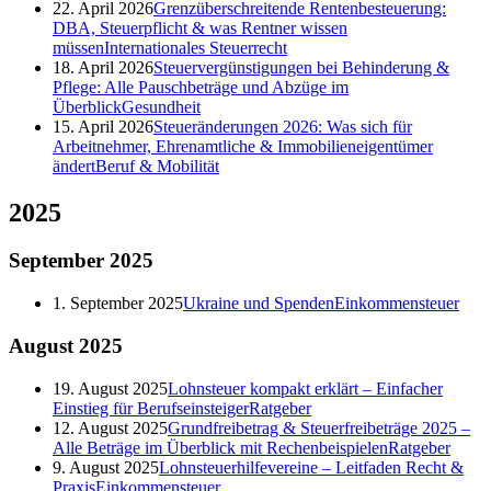
22. April 2026
Grenzüberschreitende Rentenbesteuerung:
DBA, Steuerpflicht & was Rentner wissen
müssen
Internationales Steuerrecht
18. April 2026
Steuervergünstigungen bei Behinderung &
Pflege: Alle Pauschbeträge und Abzüge im
Überblick
Gesundheit
15. April 2026
Steueränderungen 2026: Was sich für
Arbeitnehmer, Ehrenamtliche & Immobilieneigentümer
ändert
Beruf & Mobilität
2025
September
2025
1. September 2025
Ukraine und Spenden
Einkommensteuer
August
2025
19. August 2025
Lohnsteuer kompakt erklärt – Einfacher
Einstieg für Berufseinsteiger
Ratgeber
12. August 2025
Grundfreibetrag & Steuerfreibeträge 2025 –
Alle Beträge im Überblick mit Rechenbeispielen
Ratgeber
9. August 2025
Lohnsteuerhilfevereine – Leitfaden Recht &
Praxis
Einkommensteuer