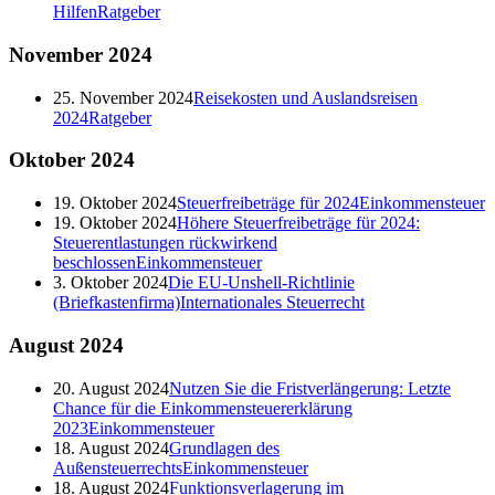
Hilfen
Ratgeber
November
2024
25. November 2024
Reisekosten und Auslandsreisen
2024
Ratgeber
Oktober
2024
19. Oktober 2024
Steuerfreibeträge für 2024
Einkommensteuer
19. Oktober 2024
Höhere Steuerfreibeträge für 2024:
Steuerentlastungen rückwirkend
beschlossen
Einkommensteuer
3. Oktober 2024
Die EU-Unshell-Richtlinie
(Briefkastenfirma)
Internationales Steuerrecht
August
2024
20. August 2024
Nutzen Sie die Fristverlängerung: Letzte
Chance für die Einkommensteuererklärung
2023
Einkommensteuer
18. August 2024
Grundlagen des
Außensteuerrechts
Einkommensteuer
18. August 2024
Funktionsverlagerung im