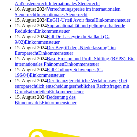
Außensteuerrecht
Internationales Steuerrecht
16. August 2024
Verrechnungspreise im internationalen
Steuerrecht
Internationales Steuerrecht
15. August 2024
EuGH-Urteil Avoir fiscal
Einkommensteuer
15. August 2024
Supranationalität und geltungserhaltende
Reduktion
Einkommensteuer
15. August 2024
Fall De Lasteyrie du Saillant (C-
9/02)
Einkommensteuer
15. August 2024
Der Begriff der „Niederlassung“ im
Europarecht
Einkommensteuer
15. August 2024
Base Erosion and Profit Shifting (BEPS): Ein
internationales Phänomen
Einkommensteuer
15. August 2024
Fall Cadbury Schweppes (C-
196/04)
Einkommensteuer
15. August 2024
Der finanzgerichtliche Verfahrensweg bei
europarechtlich entscheidungserheblichen Rechtsfragen mit
Grundsatzurteilen
Einkommensteuer
15. August 2024
Bedeutung des
Binnenmarkts
Einkommensteuer