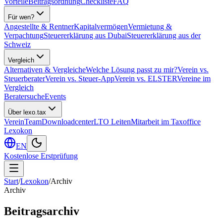
Vorteile
Beitragsordnung
Checkliste
FAQ
Für wen?
Angestellte & Rentner
Kapitalvermögen
Vermietung &
Verpachtung
Steuererklärung aus Dubai
Steuererklärung aus der
Schweiz
Vergleich
Alternativen & Vergleiche
Welche Lösung passt zu mir?
Verein vs.
Steuerberater
Verein vs. Steuer-App
Verein vs. ELSTER
Vereine im
Vergleich
Beratersuche
Events
Über lexo.tax
Verein
Team
Downloadcenter
LTO Leiten
Mitarbeit im Taxoffice
Lexokon
EN
Kostenlose Erstprüfung
Start
/
Lexokon
/
Archiv
Archiv
Beitragsarchiv