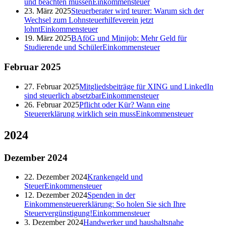
und beachten müssen
Einkommensteuer
23. März 2025
Steuerberater wird teurer: Warum sich der
Wechsel zum Lohnsteuerhilfeverein jetzt
lohnt
Einkommensteuer
19. März 2025
BAföG und Minijob: Mehr Geld für
Studierende und Schüler
Einkommensteuer
Februar
2025
27. Februar 2025
Mitgliedsbeiträge für XING und LinkedIn
sind steuerlich absetzbar
Einkommensteuer
26. Februar 2025
Pflicht oder Kür? Wann eine
Steuererklärung wirklich sein muss
Einkommensteuer
2024
Dezember
2024
22. Dezember 2024
Krankengeld und
Steuer
Einkommensteuer
12. Dezember 2024
Spenden in der
Einkommensteuererklärung: So holen Sie sich Ihre
Steuervergünstigung!
Einkommensteuer
3. Dezember 2024
Handwerker und haushaltsnahe