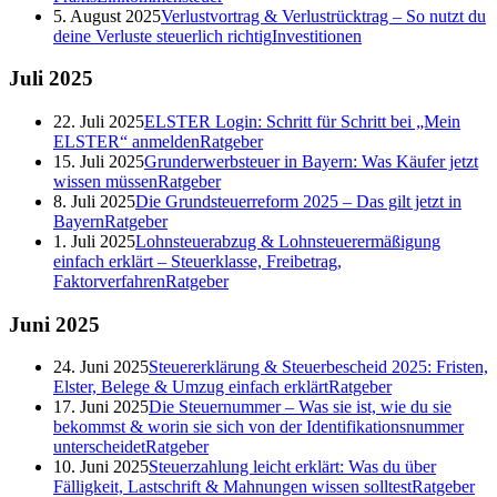
5. August 2025
Verlustvortrag & Verlustrücktrag – So nutzt du
deine Verluste steuerlich richtig
Investitionen
Juli
2025
22. Juli 2025
ELSTER Login: Schritt für Schritt bei „Mein
ELSTER“ anmelden
Ratgeber
15. Juli 2025
Grunderwerbsteuer in Bayern: Was Käufer jetzt
wissen müssen
Ratgeber
8. Juli 2025
Die Grundsteuerreform 2025 – Das gilt jetzt in
Bayern
Ratgeber
1. Juli 2025
Lohnsteuerabzug & Lohnsteuerermäßigung
einfach erklärt – Steuerklasse, Freibetrag,
Faktorverfahren
Ratgeber
Juni
2025
24. Juni 2025
Steuererklärung & Steuerbescheid 2025: Fristen,
Elster, Belege & Umzug einfach erklärt
Ratgeber
17. Juni 2025
Die Steuernummer – Was sie ist, wie du sie
bekommst & worin sie sich von der Identifikationsnummer
unterscheidet
Ratgeber
10. Juni 2025
Steuerzahlung leicht erklärt: Was du über
Fälligkeit, Lastschrift & Mahnungen wissen solltest
Ratgeber