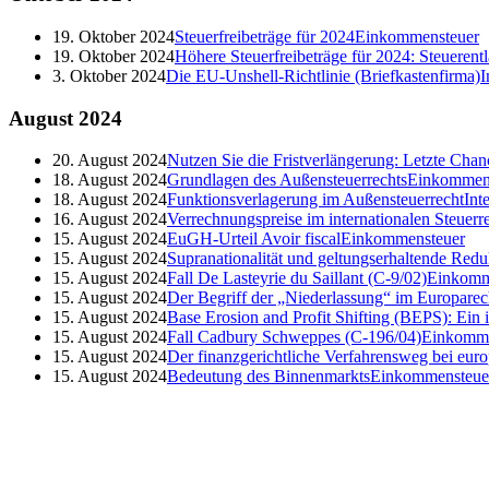
19. Oktober 2024
Steuerfreibeträge für 2024
Einkommensteuer
19. Oktober 2024
Höhere Steuerfreibeträge für 2024: Steueren
3. Oktober 2024
Die EU-Unshell-Richtlinie (Briefkastenfirma)
I
August
2024
20. August 2024
Nutzen Sie die Fristverlängerung: Letzte Cha
18. August 2024
Grundlagen des Außensteuerrechts
Einkommen
18. August 2024
Funktionsverlagerung im Außensteuerrecht
Int
16. August 2024
Verrechnungspreise im internationalen Steuerr
15. August 2024
EuGH-Urteil Avoir fiscal
Einkommensteuer
15. August 2024
Supranationalität und geltungserhaltende Redu
15. August 2024
Fall De Lasteyrie du Saillant (C-9/02)
Einkomm
15. August 2024
Der Begriff der „Niederlassung“ im Europarec
15. August 2024
Base Erosion and Profit Shifting (BEPS): Ein
15. August 2024
Fall Cadbury Schweppes (C-196/04)
Einkomme
15. August 2024
Der finanzgerichtliche Verfahrensweg bei euro
15. August 2024
Bedeutung des Binnenmarkts
Einkommensteue