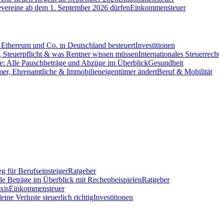
evereine ab dem 1. September 2026 dürfen
Einkommensteuer
Ethereum und Co. in Deutschland besteuert
Investitionen
 Steuerpflicht & was Rentner wissen müssen
Internationales Steuerrech
e: Alle Pauschbeträge und Abzüge im Überblick
Gesundheit
mer, Ehrenamtliche & Immobilieneigentümer ändert
Beruf & Mobilität
g für Berufseinsteiger
Ratgeber
lle Beträge im Überblick mit Rechenbeispielen
Ratgeber
xis
Einkommensteuer
ine Verluste steuerlich richtig
Investitionen