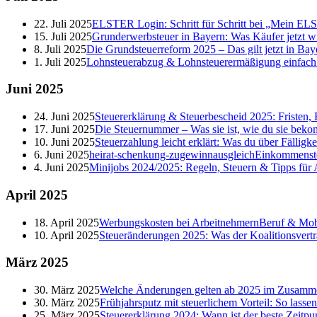
22. Juli 2025
ELSTER Login: Schritt für Schritt bei „Mein E
15. Juli 2025
Grunderwerbsteuer in Bayern: Was Käufer jetzt w
8. Juli 2025
Die Grundsteuerreform 2025 – Das gilt jetzt in Bay
1. Juli 2025
Lohnsteuerabzug & Lohnsteuerermäßigung einfach er
Juni
2025
24. Juni 2025
Steuererklärung & Steuerbescheid 2025: Fristen, 
17. Juni 2025
Die Steuernummer – Was sie ist, wie du sie beko
10. Juni 2025
Steuerzahlung leicht erklärt: Was du über Fälligk
6. Juni 2025
heirat-schenkung-zugewinnausgleich
Einkommenst
4. Juni 2025
Minijobs 2024/2025: Regeln, Steuern & Tipps für
April
2025
18. April 2025
Werbungskosten bei Arbeitnehmern
Beruf & Mobi
10. April 2025
Steueränderungen 2025: Was der Koalitionsvertr
März
2025
30. März 2025
Welche Änderungen gelten ab 2025 im Zusamme
30. März 2025
Frühjahrsputz mit steuerlichem Vorteil: So lasse
25. März 2025
Steuererklärung 2024: Wann ist der beste Zeitpu