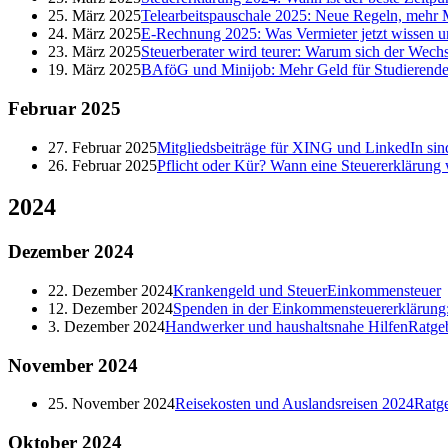
25. März 2025
Telearbeitspauschale 2025: Neue Regeln, mehr M
24. März 2025
E-Rechnung 2025: Was Vermieter jetzt wissen 
23. März 2025
Steuerberater wird teurer: Warum sich der Wechs
19. März 2025
BAföG und Minijob: Mehr Geld für Studierende
Februar
2025
27. Februar 2025
Mitgliedsbeiträge für XING und LinkedIn sind
26. Februar 2025
Pflicht oder Kür? Wann eine Steuererklärung 
2024
Dezember
2024
22. Dezember 2024
Krankengeld und Steuer
Einkommensteuer
12. Dezember 2024
Spenden in der Einkommensteuererklärung: 
3. Dezember 2024
Handwerker und haushaltsnahe Hilfen
Ratge
November
2024
25. November 2024
Reisekosten und Auslandsreisen 2024
Ratg
Oktober
2024