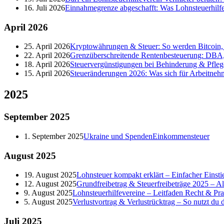
16. Juli 2026
Einnahmegrenze abgeschafft: Was Lohnsteuerhilf
April
2026
25. April 2026
Kryptowährungen & Steuer: So werden Bitcoin, 
22. April 2026
Grenzüberschreitende Rentenbesteuerung: DBA,
18. April 2026
Steuervergünstigungen bei Behinderung & Pfleg
15. April 2026
Steueränderungen 2026: Was sich für Arbeitneh
2025
September
2025
1. September 2025
Ukraine und Spenden
Einkommensteuer
August
2025
19. August 2025
Lohnsteuer kompakt erklärt – Einfacher Einstie
12. August 2025
Grundfreibetrag & Steuerfreibeträge 2025 – A
9. August 2025
Lohnsteuerhilfevereine – Leitfaden Recht & Pra
5. August 2025
Verlustvortrag & Verlustrücktrag – So nutzt du de
Juli
2025