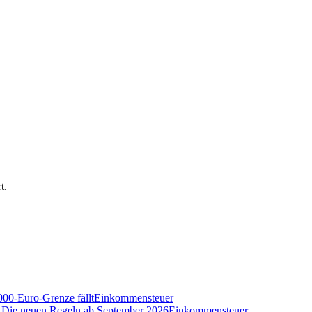
t.
000-Euro-Grenze fällt
Einkommensteuer
n? Die neuen Regeln ab September 2026
Einkommensteuer