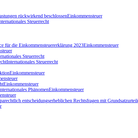
tlastungen rückwirkend beschlossen
Einkommensteuer
nternationales Steuerrecht
nce für die Einkommensteuererklärung 2023
Einkommensteuer
steuer
ernationales Steuerrecht
echt
Internationales Steuerrecht
ktion
Einkommensteuer
ensteuer
ht
Einkommensteuer
 internationales Phänomen
Einkommensteuer
nsteuer
parechtlich entscheidungserheblichen Rechtsfragen mit Grundsatzurteil
r