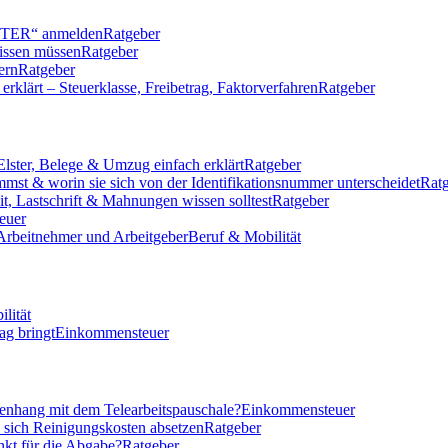
LSTER“ anmelden
Ratgeber
issen müssen
Ratgeber
ern
Ratgeber
klärt – Steuerklasse, Freibetrag, Faktorverfahren
Ratgeber
Elster, Belege & Umzug einfach erklärt
Ratgeber
mmst & worin sie sich von der Identifikationsnummer unterscheidet
Rat
eit, Lastschrift & Mahnungen wissen solltest
Ratgeber
euer
 Arbeitnehmer und Arbeitgeber
Beruf & Mobilität
lität
ag bringt
Einkommensteuer
nhang mit dem Telearbeitspauschale?
Einkommensteuer
n sich Reinigungskosten absetzen
Ratgeber
nkt für die Abgabe?
Ratgeber