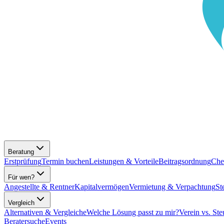
Beratung
Erstprüfung
Termin buchen
Leistungen & Vorteile
Beitragsordnung
Che
Für wen?
Angestellte & Rentner
Kapitalvermögen
Vermietung & Verpachtung
St
Vergleich
Alternativen & Vergleiche
Welche Lösung passt zu mir?
Verein vs. Ste
Beratersuche
Events