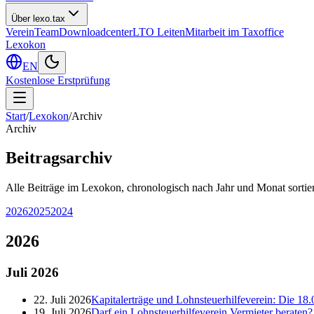
Über lexo.tax
Verein
Team
Downloadcenter
LTO Leiten
Mitarbeit im Taxoffice
Lexokon
EN
Kostenlose Erstprüfung
Start
/
Lexokon
/
Archiv
Archiv
Beitragsarchiv
Alle Beiträge im Lexokon, chronologisch nach Jahr und Monat sortier
2026
2025
2024
2026
Juli
2026
22. Juli 2026
Kapitalerträge und Lohnsteuerhilfeverein: Die 18.
19. Juli 2026
Darf ein Lohnsteuerhilfeverein Vermieter berate