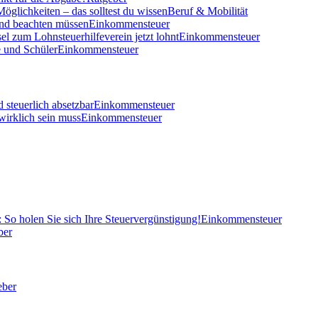
öglichkeiten – das solltest du wissen
Beruf & Mobilität
und beachten müssen
Einkommensteuer
el zum Lohnsteuerhilfeverein jetzt lohnt
Einkommensteuer
 und Schüler
Einkommensteuer
 steuerlich absetzbar
Einkommensteuer
wirklich sein muss
Einkommensteuer
So holen Sie sich Ihre Steuervergünstigung!
Einkommensteuer
ber
eber