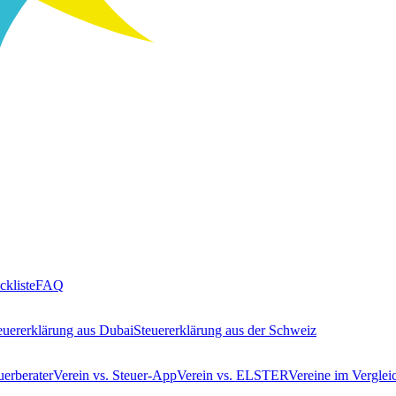
ckliste
FAQ
euererklärung aus Dubai
Steuererklärung aus der Schweiz
uerberater
Verein vs. Steuer-App
Verein vs. ELSTER
Vereine im Verglei