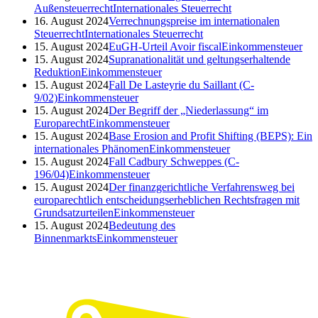
Außensteuerrecht
Internationales Steuerrecht
16. August 2024
Verrechnungspreise im internationalen
Steuerrecht
Internationales Steuerrecht
15. August 2024
EuGH-Urteil Avoir fiscal
Einkommensteuer
15. August 2024
Supranationalität und geltungserhaltende
Reduktion
Einkommensteuer
15. August 2024
Fall De Lasteyrie du Saillant (C-
9/02)
Einkommensteuer
15. August 2024
Der Begriff der „Niederlassung“ im
Europarecht
Einkommensteuer
15. August 2024
Base Erosion and Profit Shifting (BEPS): Ein
internationales Phänomen
Einkommensteuer
15. August 2024
Fall Cadbury Schweppes (C-
196/04)
Einkommensteuer
15. August 2024
Der finanzgerichtliche Verfahrensweg bei
europarechtlich entscheidungserheblichen Rechtsfragen mit
Grundsatzurteilen
Einkommensteuer
15. August 2024
Bedeutung des
Binnenmarkts
Einkommensteuer