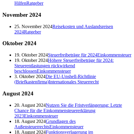
Hilfen
Ratgeber
November
2024
25. November 2024
Reisekosten und Auslandsreisen
2024
Ratgeber
Oktober
2024
19. Oktober 2024
Steuerfreibeträge für 2024
Einkommensteuer
19. Oktober 2024
Höhere Steuerfreibeträge für 2024:
Steuerentlastungen rückwirkend
beschlossen
Einkommensteuer
3. Oktober 2024
Die EU-Unshell-Richtlinie
(Briefkastenfirma)
Internationales Steuerrecht
August
2024
20. August 2024
Nutzen Sie die Fristverlängerung: Letzte
Chance für die Einkommensteuererklärung
2023
Einkommensteuer
18. August 2024
Grundlagen des
Außensteuerrechts
Einkommensteuer
18. August 2024
Funktionsverlagerung im