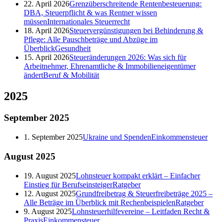
22. April 2026
Grenzüberschreitende Rentenbesteuerung:
DBA, Steuerpflicht & was Rentner wissen
müssen
Internationales Steuerrecht
18. April 2026
Steuervergünstigungen bei Behinderung &
Pflege: Alle Pauschbeträge und Abzüge im
Überblick
Gesundheit
15. April 2026
Steueränderungen 2026: Was sich für
Arbeitnehmer, Ehrenamtliche & Immobilieneigentümer
ändert
Beruf & Mobilität
2025
September
2025
1. September 2025
Ukraine und Spenden
Einkommensteuer
August
2025
19. August 2025
Lohnsteuer kompakt erklärt – Einfacher
Einstieg für Berufseinsteiger
Ratgeber
12. August 2025
Grundfreibetrag & Steuerfreibeträge 2025 –
Alle Beträge im Überblick mit Rechenbeispielen
Ratgeber
9. August 2025
Lohnsteuerhilfevereine – Leitfaden Recht &
Praxis
Einkommensteuer