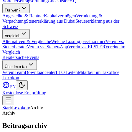
Vorteile
Beitragsordnung
Checkliste
FAQ
Für wen?
Angestellte & Rentner
Kapitalvermögen
Vermietung &
Verpachtung
Steuererklärung aus Dubai
Steuererklärung aus der
Schweiz
Vergleich
Alternativen & Vergleiche
Welche Lösung passt zu mir?
Verein vs.
Steuerberater
Verein vs. Steuer-App
Verein vs. ELSTER
Vereine im
Vergleich
Beratersuche
Events
Über lexo.tax
Verein
Team
Downloadcenter
LTO Leiten
Mitarbeit im Taxoffice
Lexokon
EN
Kostenlose Erstprüfung
Start
/
Lexokon
/
Archiv
Archiv
Beitragsarchiv