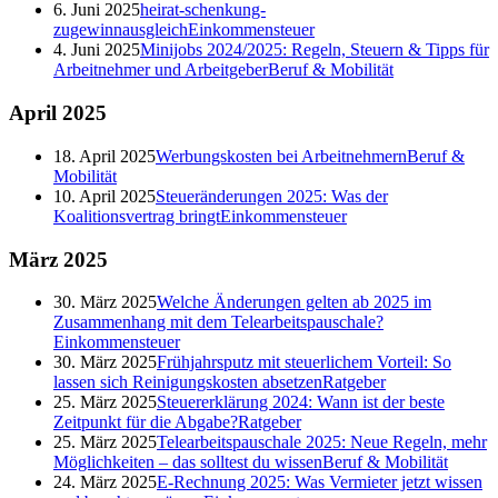
6. Juni 2025
heirat-schenkung-
zugewinnausgleich
Einkommensteuer
4. Juni 2025
Minijobs 2024/2025: Regeln, Steuern & Tipps für
Arbeitnehmer und Arbeitgeber
Beruf & Mobilität
April
2025
18. April 2025
Werbungskosten bei Arbeitnehmern
Beruf &
Mobilität
10. April 2025
Steueränderungen 2025: Was der
Koalitionsvertrag bringt
Einkommensteuer
März
2025
30. März 2025
Welche Änderungen gelten ab 2025 im
Zusammenhang mit dem Telearbeitspauschale?
Einkommensteuer
30. März 2025
Frühjahrsputz mit steuerlichem Vorteil: So
lassen sich Reinigungskosten absetzen
Ratgeber
25. März 2025
Steuererklärung 2024: Wann ist der beste
Zeitpunkt für die Abgabe?
Ratgeber
25. März 2025
Telearbeitspauschale 2025: Neue Regeln, mehr
Möglichkeiten – das solltest du wissen
Beruf & Mobilität
24. März 2025
E-Rechnung 2025: Was Vermieter jetzt wissen