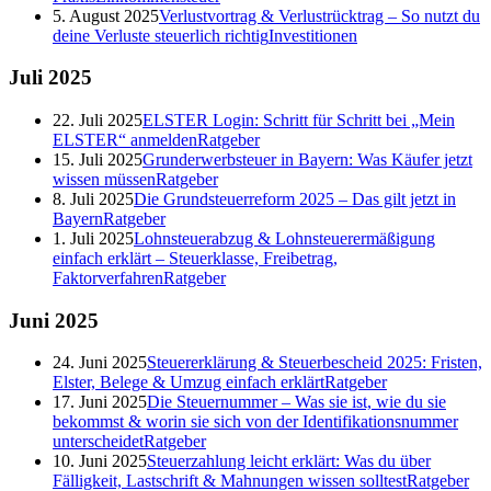
5. August 2025
Verlustvortrag & Verlustrücktrag – So nutzt du
deine Verluste steuerlich richtig
Investitionen
Juli
2025
22. Juli 2025
ELSTER Login: Schritt für Schritt bei „Mein
ELSTER“ anmelden
Ratgeber
15. Juli 2025
Grunderwerbsteuer in Bayern: Was Käufer jetzt
wissen müssen
Ratgeber
8. Juli 2025
Die Grundsteuerreform 2025 – Das gilt jetzt in
Bayern
Ratgeber
1. Juli 2025
Lohnsteuerabzug & Lohnsteuerermäßigung
einfach erklärt – Steuerklasse, Freibetrag,
Faktorverfahren
Ratgeber
Juni
2025
24. Juni 2025
Steuererklärung & Steuerbescheid 2025: Fristen,
Elster, Belege & Umzug einfach erklärt
Ratgeber
17. Juni 2025
Die Steuernummer – Was sie ist, wie du sie
bekommst & worin sie sich von der Identifikationsnummer
unterscheidet
Ratgeber
10. Juni 2025
Steuerzahlung leicht erklärt: Was du über
Fälligkeit, Lastschrift & Mahnungen wissen solltest
Ratgeber