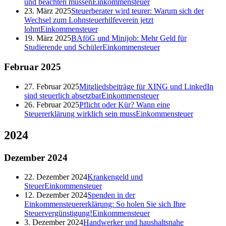
und beachten müssen
Einkommensteuer
23. März 2025
Steuerberater wird teurer: Warum sich der
Wechsel zum Lohnsteuerhilfeverein jetzt
lohnt
Einkommensteuer
19. März 2025
BAföG und Minijob: Mehr Geld für
Studierende und Schüler
Einkommensteuer
Februar
2025
27. Februar 2025
Mitgliedsbeiträge für XING und LinkedIn
sind steuerlich absetzbar
Einkommensteuer
26. Februar 2025
Pflicht oder Kür? Wann eine
Steuererklärung wirklich sein muss
Einkommensteuer
2024
Dezember
2024
22. Dezember 2024
Krankengeld und
Steuer
Einkommensteuer
12. Dezember 2024
Spenden in der
Einkommensteuererklärung: So holen Sie sich Ihre
Steuervergünstigung!
Einkommensteuer
3. Dezember 2024
Handwerker und haushaltsnahe