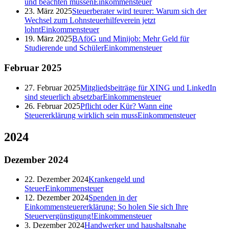
und beachten müssen
Einkommensteuer
23. März 2025
Steuerberater wird teurer: Warum sich der
Wechsel zum Lohnsteuerhilfeverein jetzt
lohnt
Einkommensteuer
19. März 2025
BAföG und Minijob: Mehr Geld für
Studierende und Schüler
Einkommensteuer
Februar
2025
27. Februar 2025
Mitgliedsbeiträge für XING und LinkedIn
sind steuerlich absetzbar
Einkommensteuer
26. Februar 2025
Pflicht oder Kür? Wann eine
Steuererklärung wirklich sein muss
Einkommensteuer
2024
Dezember
2024
22. Dezember 2024
Krankengeld und
Steuer
Einkommensteuer
12. Dezember 2024
Spenden in der
Einkommensteuererklärung: So holen Sie sich Ihre
Steuervergünstigung!
Einkommensteuer
3. Dezember 2024
Handwerker und haushaltsnahe