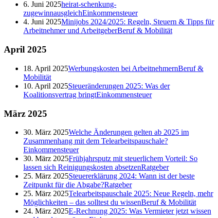
6. Juni 2025
heirat-schenkung-
zugewinnausgleich
Einkommensteuer
4. Juni 2025
Minijobs 2024/2025: Regeln, Steuern & Tipps für
Arbeitnehmer und Arbeitgeber
Beruf & Mobilität
April
2025
18. April 2025
Werbungskosten bei Arbeitnehmern
Beruf &
Mobilität
10. April 2025
Steueränderungen 2025: Was der
Koalitionsvertrag bringt
Einkommensteuer
März
2025
30. März 2025
Welche Änderungen gelten ab 2025 im
Zusammenhang mit dem Telearbeitspauschale?
Einkommensteuer
30. März 2025
Frühjahrsputz mit steuerlichem Vorteil: So
lassen sich Reinigungskosten absetzen
Ratgeber
25. März 2025
Steuererklärung 2024: Wann ist der beste
Zeitpunkt für die Abgabe?
Ratgeber
25. März 2025
Telearbeitspauschale 2025: Neue Regeln, mehr
Möglichkeiten – das solltest du wissen
Beruf & Mobilität
24. März 2025
E-Rechnung 2025: Was Vermieter jetzt wissen