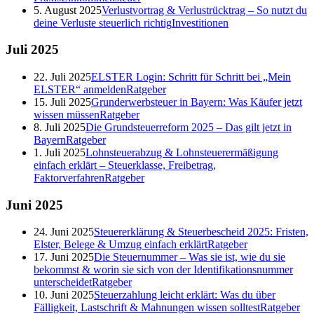
5. August 2025
Verlustvortrag & Verlustrücktrag – So nutzt du
deine Verluste steuerlich richtig
Investitionen
Juli
2025
22. Juli 2025
ELSTER Login: Schritt für Schritt bei „Mein
ELSTER“ anmelden
Ratgeber
15. Juli 2025
Grunderwerbsteuer in Bayern: Was Käufer jetzt
wissen müssen
Ratgeber
8. Juli 2025
Die Grundsteuerreform 2025 – Das gilt jetzt in
Bayern
Ratgeber
1. Juli 2025
Lohnsteuerabzug & Lohnsteuerermäßigung
einfach erklärt – Steuerklasse, Freibetrag,
Faktorverfahren
Ratgeber
Juni
2025
24. Juni 2025
Steuererklärung & Steuerbescheid 2025: Fristen,
Elster, Belege & Umzug einfach erklärt
Ratgeber
17. Juni 2025
Die Steuernummer – Was sie ist, wie du sie
bekommst & worin sie sich von der Identifikationsnummer
unterscheidet
Ratgeber
10. Juni 2025
Steuerzahlung leicht erklärt: Was du über
Fälligkeit, Lastschrift & Mahnungen wissen solltest
Ratgeber