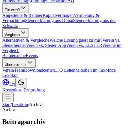
Vorteile
Beitragsordnung
Checkliste
FAQ
Für wen?
Angestellte & Rentner
Kapitalvermögen
Vermietung &
Verpachtung
Steuererklärung aus Dubai
Steuererklärung aus der
Schweiz
Vergleich
Alternativen & Vergleiche
Welche Lösung passt zu mir?
Verein vs.
Steuerberater
Verein vs. Steuer-App
Verein vs. ELSTER
Vereine im
Vergleich
Beratersuche
Events
Über lexo.tax
Verein
Team
Downloadcenter
LTO Leiten
Mitarbeit im Taxoffice
Lexokon
EN
Kostenlose Erstprüfung
Start
/
Lexokon
/
Archiv
Archiv
Beitragsarchiv