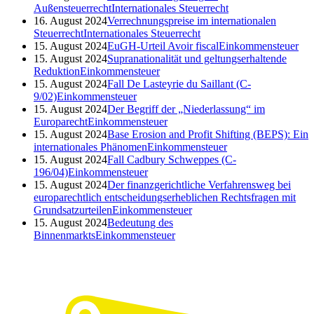
Außensteuerrecht
Internationales Steuerrecht
16. August 2024
Verrechnungspreise im internationalen
Steuerrecht
Internationales Steuerrecht
15. August 2024
EuGH-Urteil Avoir fiscal
Einkommensteuer
15. August 2024
Supranationalität und geltungserhaltende
Reduktion
Einkommensteuer
15. August 2024
Fall De Lasteyrie du Saillant (C-
9/02)
Einkommensteuer
15. August 2024
Der Begriff der „Niederlassung“ im
Europarecht
Einkommensteuer
15. August 2024
Base Erosion and Profit Shifting (BEPS): Ein
internationales Phänomen
Einkommensteuer
15. August 2024
Fall Cadbury Schweppes (C-
196/04)
Einkommensteuer
15. August 2024
Der finanzgerichtliche Verfahrensweg bei
europarechtlich entscheidungserheblichen Rechtsfragen mit
Grundsatzurteilen
Einkommensteuer
15. August 2024
Bedeutung des
Binnenmarkts
Einkommensteuer