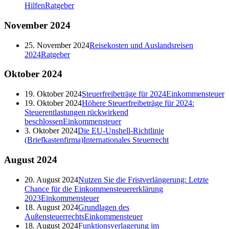
Hilfen
Ratgeber
November
2024
25. November 2024
Reisekosten und Auslandsreisen
2024
Ratgeber
Oktober
2024
19. Oktober 2024
Steuerfreibeträge für 2024
Einkommensteuer
19. Oktober 2024
Höhere Steuerfreibeträge für 2024:
Steuerentlastungen rückwirkend
beschlossen
Einkommensteuer
3. Oktober 2024
Die EU-Unshell-Richtlinie
(Briefkastenfirma)
Internationales Steuerrecht
August
2024
20. August 2024
Nutzen Sie die Fristverlängerung: Letzte
Chance für die Einkommensteuererklärung
2023
Einkommensteuer
18. August 2024
Grundlagen des
Außensteuerrechts
Einkommensteuer
18. August 2024
Funktionsverlagerung im