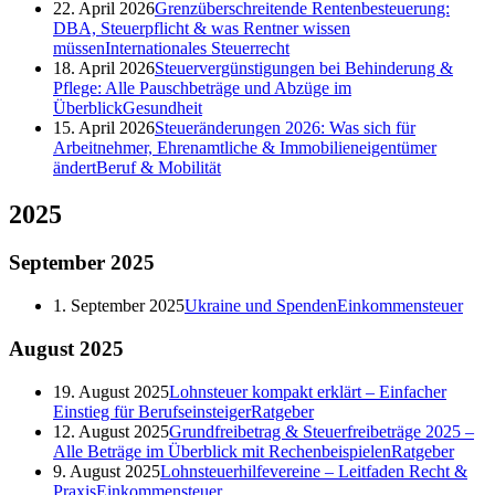
22. April 2026
Grenzüberschreitende Rentenbesteuerung:
DBA, Steuerpflicht & was Rentner wissen
müssen
Internationales Steuerrecht
18. April 2026
Steuervergünstigungen bei Behinderung &
Pflege: Alle Pauschbeträge und Abzüge im
Überblick
Gesundheit
15. April 2026
Steueränderungen 2026: Was sich für
Arbeitnehmer, Ehrenamtliche & Immobilieneigentümer
ändert
Beruf & Mobilität
2025
September
2025
1. September 2025
Ukraine und Spenden
Einkommensteuer
August
2025
19. August 2025
Lohnsteuer kompakt erklärt – Einfacher
Einstieg für Berufseinsteiger
Ratgeber
12. August 2025
Grundfreibetrag & Steuerfreibeträge 2025 –
Alle Beträge im Überblick mit Rechenbeispielen
Ratgeber
9. August 2025
Lohnsteuerhilfevereine – Leitfaden Recht &
Praxis
Einkommensteuer