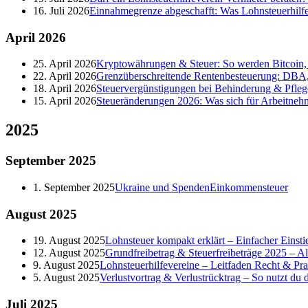
16. Juli 2026
Einnahmegrenze abgeschafft: Was Lohnsteuerhilf
April
2026
25. April 2026
Kryptowährungen & Steuer: So werden Bitcoin, 
22. April 2026
Grenzüberschreitende Rentenbesteuerung: DBA,
18. April 2026
Steuervergünstigungen bei Behinderung & Pfleg
15. April 2026
Steueränderungen 2026: Was sich für Arbeitneh
2025
September
2025
1. September 2025
Ukraine und Spenden
Einkommensteuer
August
2025
19. August 2025
Lohnsteuer kompakt erklärt – Einfacher Einstie
12. August 2025
Grundfreibetrag & Steuerfreibeträge 2025 – A
9. August 2025
Lohnsteuerhilfevereine – Leitfaden Recht & Pra
5. August 2025
Verlustvortrag & Verlustrücktrag – So nutzt du de
Juli
2025