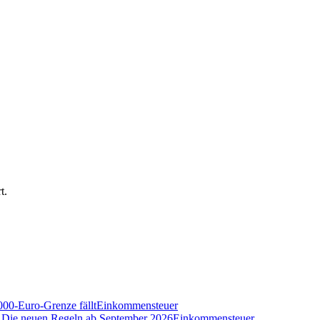
t.
000-Euro-Grenze fällt
Einkommensteuer
n? Die neuen Regeln ab September 2026
Einkommensteuer