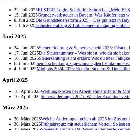
22. Juli 2025
ELSTER Login: Schritt für Schritt bei „Mein E
15. Juli 2025
Grunderwerbsteuer in Bayern: Was Käufer jetzt w
8. Juli 2025
Die Grundsteuerreform 2025 – Das gilt jetzt in Bay
1. Juli 2025
Lohnsteuerabzug & Lohnsteuerermäßigung einfach er
Juni
2025
24. Juni 2025
Steuererklärung & Steuerbescheid 2025: Fristen, 
17. Juni 2025
Die Steuernummer – Was sie ist, wie du sie beko
10. Juni 2025
Steuerzahlung leicht erklärt: Was du über Fälligk
6. Juni 2025
heirat-schenkung-zugewinnausgleich
Einkommenst
4. Juni 2025
Minijobs 2024/2025: Regeln, Steuern & Tipps für
April
2025
18. April 2025
Werbungskosten bei Arbeitnehmern
Beruf & Mobi
10. April 2025
Steueränderungen 2025: Was der Koalitionsvertr
März
2025
30. März 2025
Welche Änderungen gelten ab 2025 im Zusamme
30. März 2025
Frühjahrsputz mit steuerlichem Vorteil: So lasse
25. März 2025
Steuererklärung 2024: Wann ist der beste Zeitpu