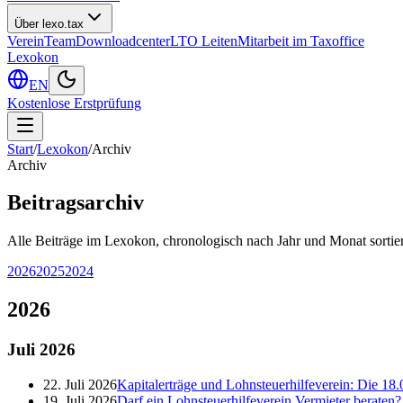
Über lexo.tax
Verein
Team
Downloadcenter
LTO Leiten
Mitarbeit im Taxoffice
Lexokon
EN
Kostenlose Erstprüfung
Start
/
Lexokon
/
Archiv
Archiv
Beitragsarchiv
Alle Beiträge im Lexokon, chronologisch nach Jahr und Monat sortier
2026
2025
2024
2026
Juli
2026
22. Juli 2026
Kapitalerträge und Lohnsteuerhilfeverein: Die 18.
19. Juli 2026
Darf ein Lohnsteuerhilfeverein Vermieter berate