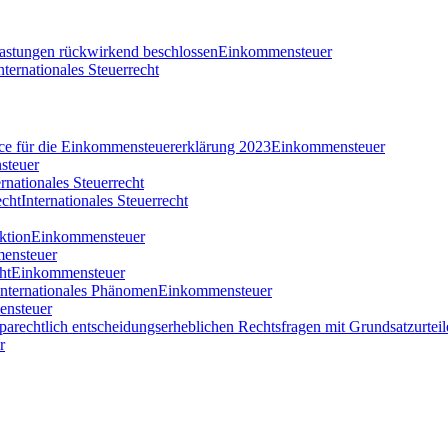
tlastungen rückwirkend beschlossen
Einkommensteuer
nternationales Steuerrecht
nce für die Einkommensteuererklärung 2023
Einkommensteuer
steuer
ernationales Steuerrecht
echt
Internationales Steuerrecht
ktion
Einkommensteuer
ensteuer
ht
Einkommensteuer
 internationales Phänomen
Einkommensteuer
nsteuer
parechtlich entscheidungserheblichen Rechtsfragen mit Grundsatzurteil
r