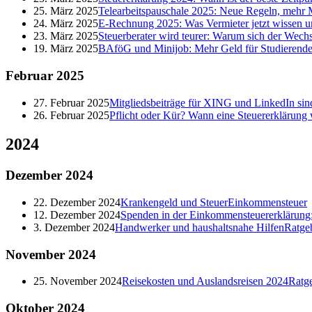
25. März 2025
Telearbeitspauschale 2025: Neue Regeln, mehr M
24. März 2025
E-Rechnung 2025: Was Vermieter jetzt wissen 
23. März 2025
Steuerberater wird teurer: Warum sich der Wechs
19. März 2025
BAföG und Minijob: Mehr Geld für Studierende
Februar
2025
27. Februar 2025
Mitgliedsbeiträge für XING und LinkedIn sind
26. Februar 2025
Pflicht oder Kür? Wann eine Steuererklärung 
2024
Dezember
2024
22. Dezember 2024
Krankengeld und Steuer
Einkommensteuer
12. Dezember 2024
Spenden in der Einkommensteuererklärung: 
3. Dezember 2024
Handwerker und haushaltsnahe Hilfen
Ratge
November
2024
25. November 2024
Reisekosten und Auslandsreisen 2024
Ratg
Oktober
2024