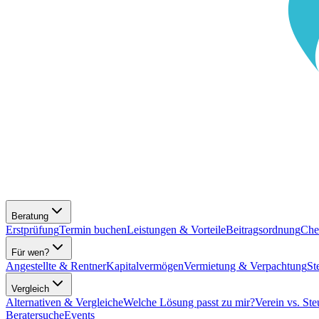
Beratung
Erstprüfung
Termin buchen
Leistungen & Vorteile
Beitragsordnung
Che
Für wen?
Angestellte & Rentner
Kapitalvermögen
Vermietung & Verpachtung
St
Vergleich
Alternativen & Vergleiche
Welche Lösung passt zu mir?
Verein vs. Ste
Beratersuche
Events