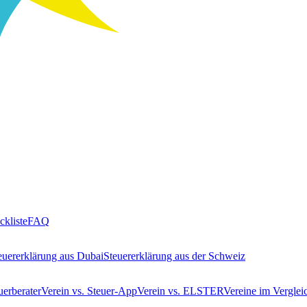
ckliste
FAQ
euererklärung aus Dubai
Steuererklärung aus der Schweiz
uerberater
Verein vs. Steuer-App
Verein vs. ELSTER
Vereine im Verglei