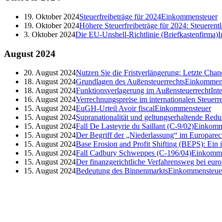
19. Oktober 2024
Steuerfreibeträge für 2024
Einkommensteuer
19. Oktober 2024
Höhere Steuerfreibeträge für 2024: Steueren
3. Oktober 2024
Die EU-Unshell-Richtlinie (Briefkastenfirma)
I
August
2024
20. August 2024
Nutzen Sie die Fristverlängerung: Letzte Cha
18. August 2024
Grundlagen des Außensteuerrechts
Einkommen
18. August 2024
Funktionsverlagerung im Außensteuerrecht
Int
16. August 2024
Verrechnungspreise im internationalen Steuerr
15. August 2024
EuGH-Urteil Avoir fiscal
Einkommensteuer
15. August 2024
Supranationalität und geltungserhaltende Redu
15. August 2024
Fall De Lasteyrie du Saillant (C-9/02)
Einkomm
15. August 2024
Der Begriff der „Niederlassung“ im Europarec
15. August 2024
Base Erosion and Profit Shifting (BEPS): Ein
15. August 2024
Fall Cadbury Schweppes (C-196/04)
Einkomme
15. August 2024
Der finanzgerichtliche Verfahrensweg bei euro
15. August 2024
Bedeutung des Binnenmarkts
Einkommensteue