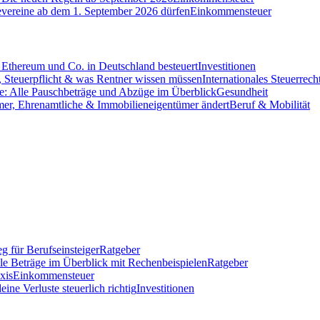
evereine ab dem 1. September 2026 dürfen
Einkommensteuer
Ethereum und Co. in Deutschland besteuert
Investitionen
 Steuerpflicht & was Rentner wissen müssen
Internationales Steuerrech
e: Alle Pauschbeträge und Abzüge im Überblick
Gesundheit
mer, Ehrenamtliche & Immobilieneigentümer ändert
Beruf & Mobilität
g für Berufseinsteiger
Ratgeber
lle Beträge im Überblick mit Rechenbeispielen
Ratgeber
xis
Einkommensteuer
ine Verluste steuerlich richtig
Investitionen