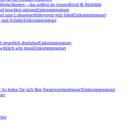
öglichkeiten – das solltest du wissen
Beruf & Mobilität
und beachten müssen
Einkommensteuer
el zum Lohnsteuerhilfeverein jetzt lohnt
Einkommensteuer
 und Schüler
Einkommensteuer
 steuerlich absetzbar
Einkommensteuer
wirklich sein muss
Einkommensteuer
So holen Sie sich Ihre Steuervergünstigung!
Einkommensteuer
ber
eber