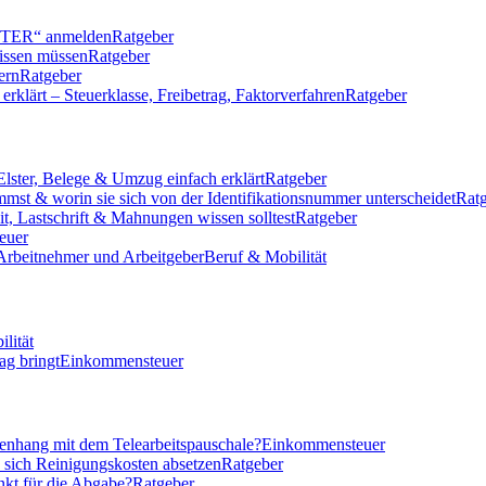
LSTER“ anmelden
Ratgeber
issen müssen
Ratgeber
ern
Ratgeber
klärt – Steuerklasse, Freibetrag, Faktorverfahren
Ratgeber
Elster, Belege & Umzug einfach erklärt
Ratgeber
mmst & worin sie sich von der Identifikationsnummer unterscheidet
Rat
eit, Lastschrift & Mahnungen wissen solltest
Ratgeber
euer
 Arbeitnehmer und Arbeitgeber
Beruf & Mobilität
lität
ag bringt
Einkommensteuer
nhang mit dem Telearbeitspauschale?
Einkommensteuer
n sich Reinigungskosten absetzen
Ratgeber
nkt für die Abgabe?
Ratgeber