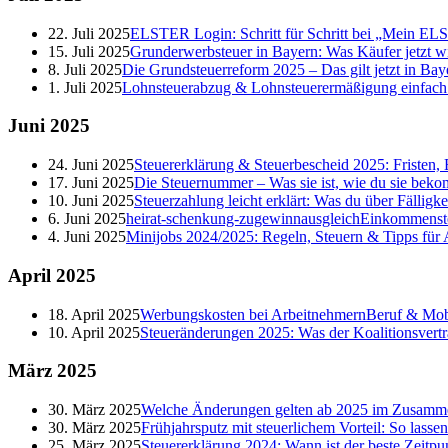
22. Juli 2025
ELSTER Login: Schritt für Schritt bei „Mein E
15. Juli 2025
Grunderwerbsteuer in Bayern: Was Käufer jetzt w
8. Juli 2025
Die Grundsteuerreform 2025 – Das gilt jetzt in Bay
1. Juli 2025
Lohnsteuerabzug & Lohnsteuerermäßigung einfach er
Juni
2025
24. Juni 2025
Steuererklärung & Steuerbescheid 2025: Fristen, 
17. Juni 2025
Die Steuernummer – Was sie ist, wie du sie beko
10. Juni 2025
Steuerzahlung leicht erklärt: Was du über Fälligk
6. Juni 2025
heirat-schenkung-zugewinnausgleich
Einkommenst
4. Juni 2025
Minijobs 2024/2025: Regeln, Steuern & Tipps für
April
2025
18. April 2025
Werbungskosten bei Arbeitnehmern
Beruf & Mobi
10. April 2025
Steueränderungen 2025: Was der Koalitionsvertr
März
2025
30. März 2025
Welche Änderungen gelten ab 2025 im Zusamme
30. März 2025
Frühjahrsputz mit steuerlichem Vorteil: So lasse
25. März 2025
Steuererklärung 2024: Wann ist der beste Zeitpu