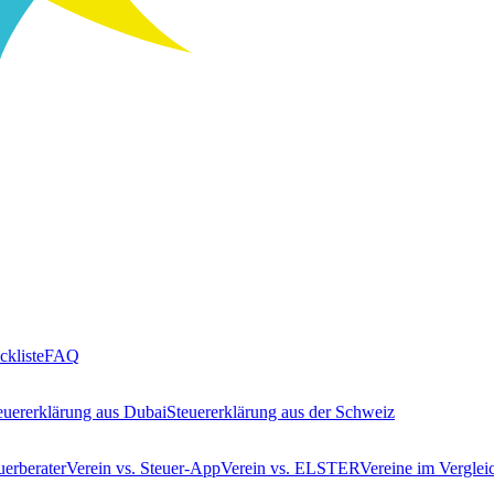
ckliste
FAQ
euererklärung aus Dubai
Steuererklärung aus der Schweiz
uerberater
Verein vs. Steuer-App
Verein vs. ELSTER
Vereine im Verglei