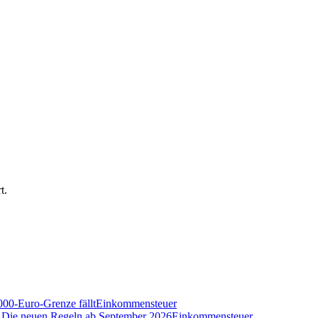
t.
000-Euro-Grenze fällt
Einkommensteuer
n? Die neuen Regeln ab September 2026
Einkommensteuer