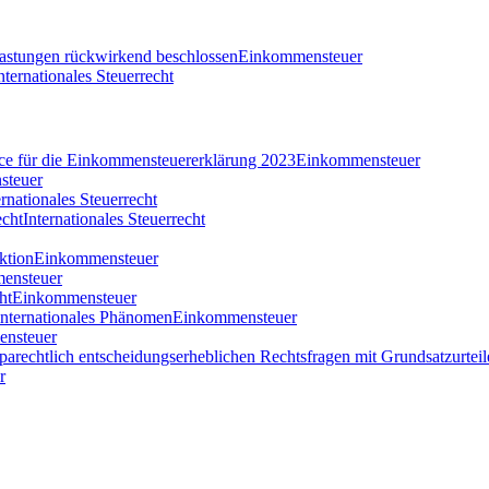
tlastungen rückwirkend beschlossen
Einkommensteuer
nternationales Steuerrecht
nce für die Einkommensteuererklärung 2023
Einkommensteuer
steuer
ernationales Steuerrecht
echt
Internationales Steuerrecht
ktion
Einkommensteuer
ensteuer
ht
Einkommensteuer
 internationales Phänomen
Einkommensteuer
nsteuer
parechtlich entscheidungserheblichen Rechtsfragen mit Grundsatzurteil
r