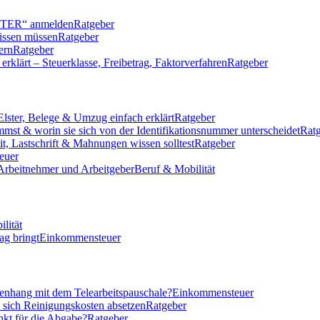
LSTER“ anmelden
Ratgeber
issen müssen
Ratgeber
ern
Ratgeber
klärt – Steuerklasse, Freibetrag, Faktorverfahren
Ratgeber
Elster, Belege & Umzug einfach erklärt
Ratgeber
mmst & worin sie sich von der Identifikationsnummer unterscheidet
Rat
eit, Lastschrift & Mahnungen wissen solltest
Ratgeber
euer
 Arbeitnehmer und Arbeitgeber
Beruf & Mobilität
lität
ag bringt
Einkommensteuer
nhang mit dem Telearbeitspauschale?
Einkommensteuer
n sich Reinigungskosten absetzen
Ratgeber
nkt für die Abgabe?
Ratgeber