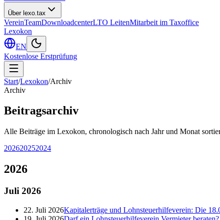
Über lexo.tax
Verein
Team
Downloadcenter
LTO Leiten
Mitarbeit im Taxoffice
Lexokon
EN
Kostenlose Erstprüfung
Start
/
Lexokon
/
Archiv
Archiv
Beitragsarchiv
Alle Beiträge im Lexokon, chronologisch nach Jahr und Monat sortier
2026
2025
2024
2026
Juli
2026
22. Juli 2026
Kapitalerträge und Lohnsteuerhilfeverein: Die 18.
19. Juli 2026
Darf ein Lohnsteuerhilfeverein Vermieter berate