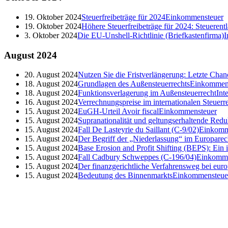
19. Oktober 2024
Steuerfreibeträge für 2024
Einkommensteuer
19. Oktober 2024
Höhere Steuerfreibeträge für 2024: Steueren
3. Oktober 2024
Die EU-Unshell-Richtlinie (Briefkastenfirma)
I
August
2024
20. August 2024
Nutzen Sie die Fristverlängerung: Letzte Cha
18. August 2024
Grundlagen des Außensteuerrechts
Einkommen
18. August 2024
Funktionsverlagerung im Außensteuerrecht
Int
16. August 2024
Verrechnungspreise im internationalen Steuerr
15. August 2024
EuGH-Urteil Avoir fiscal
Einkommensteuer
15. August 2024
Supranationalität und geltungserhaltende Redu
15. August 2024
Fall De Lasteyrie du Saillant (C-9/02)
Einkomm
15. August 2024
Der Begriff der „Niederlassung“ im Europarec
15. August 2024
Base Erosion and Profit Shifting (BEPS): Ein
15. August 2024
Fall Cadbury Schweppes (C-196/04)
Einkomme
15. August 2024
Der finanzgerichtliche Verfahrensweg bei euro
15. August 2024
Bedeutung des Binnenmarkts
Einkommensteue