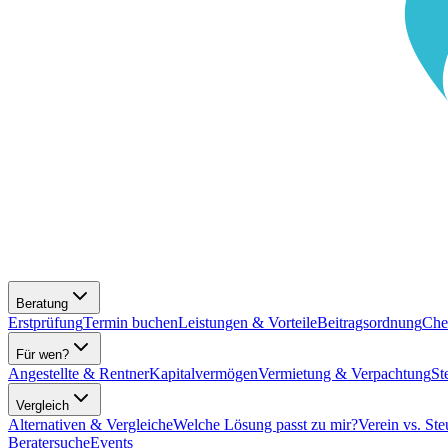
Beratung
Erstprüfung
Termin buchen
Leistungen & Vorteile
Beitragsordnung
Che
Für wen?
Angestellte & Rentner
Kapitalvermögen
Vermietung & Verpachtung
St
Vergleich
Alternativen & Vergleiche
Welche Lösung passt zu mir?
Verein vs. Ste
Beratersuche
Events