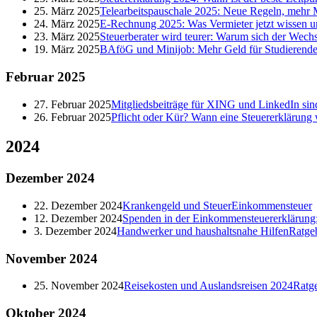
25. März 2025
Telearbeitspauschale 2025: Neue Regeln, mehr M
24. März 2025
E-Rechnung 2025: Was Vermieter jetzt wissen 
23. März 2025
Steuerberater wird teurer: Warum sich der Wechs
19. März 2025
BAföG und Minijob: Mehr Geld für Studierende
Februar
2025
27. Februar 2025
Mitgliedsbeiträge für XING und LinkedIn sind
26. Februar 2025
Pflicht oder Kür? Wann eine Steuererklärung 
2024
Dezember
2024
22. Dezember 2024
Krankengeld und Steuer
Einkommensteuer
12. Dezember 2024
Spenden in der Einkommensteuererklärung: 
3. Dezember 2024
Handwerker und haushaltsnahe Hilfen
Ratge
November
2024
25. November 2024
Reisekosten und Auslandsreisen 2024
Ratg
Oktober
2024