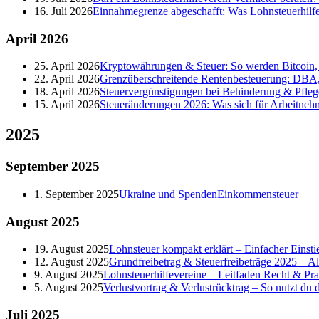
16. Juli 2026
Einnahmegrenze abgeschafft: Was Lohnsteuerhilf
April
2026
25. April 2026
Kryptowährungen & Steuer: So werden Bitcoin, 
22. April 2026
Grenzüberschreitende Rentenbesteuerung: DBA,
18. April 2026
Steuervergünstigungen bei Behinderung & Pfleg
15. April 2026
Steueränderungen 2026: Was sich für Arbeitneh
2025
September
2025
1. September 2025
Ukraine und Spenden
Einkommensteuer
August
2025
19. August 2025
Lohnsteuer kompakt erklärt – Einfacher Einstie
12. August 2025
Grundfreibetrag & Steuerfreibeträge 2025 – A
9. August 2025
Lohnsteuerhilfevereine – Leitfaden Recht & Pra
5. August 2025
Verlustvortrag & Verlustrücktrag – So nutzt du de
Juli
2025