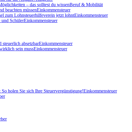
öglichkeiten – das solltest du wissen
Beruf & Mobilität
und beachten müssen
Einkommensteuer
el zum Lohnsteuerhilfeverein jetzt lohnt
Einkommensteuer
 und Schüler
Einkommensteuer
 steuerlich absetzbar
Einkommensteuer
wirklich sein muss
Einkommensteuer
So holen Sie sich Ihre Steuervergünstigung!
Einkommensteuer
ber
eber