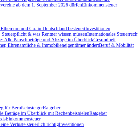
evereine ab dem 1. September 2026 dürfen
Einkommensteuer
Ethereum und Co. in Deutschland besteuert
Investitionen
 Steuerpflicht & was Rentner wissen müssen
Internationales Steuerrech
e: Alle Pauschbeträge und Abzüge im Überblick
Gesundheit
mer, Ehrenamtliche & Immobilieneigentümer ändert
Beruf & Mobilität
g für Berufseinsteiger
Ratgeber
lle Beträge im Überblick mit Rechenbeispielen
Ratgeber
xis
Einkommensteuer
ine Verluste steuerlich richtig
Investitionen