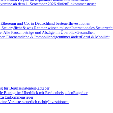
evereine ab dem 1. September 2026 dürfen
Einkommensteuer
Ethereum und Co. in Deutschland besteuert
Investitionen
 Steuerpflicht & was Rentner wissen müssen
Internationales Steuerrech
e: Alle Pauschbeträge und Abzüge im Überblick
Gesundheit
mer, Ehrenamtliche & Immobilieneigentümer ändert
Beruf & Mobilität
g für Berufseinsteiger
Ratgeber
lle Beträge im Überblick mit Rechenbeispielen
Ratgeber
xis
Einkommensteuer
ine Verluste steuerlich richtig
Investitionen