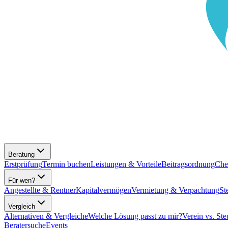
Beratung
Erstprüfung
Termin buchen
Leistungen & Vorteile
Beitragsordnung
Che
Für wen?
Angestellte & Rentner
Kapitalvermögen
Vermietung & Verpachtung
St
Vergleich
Alternativen & Vergleiche
Welche Lösung passt zu mir?
Verein vs. Ste
Beratersuche
Events