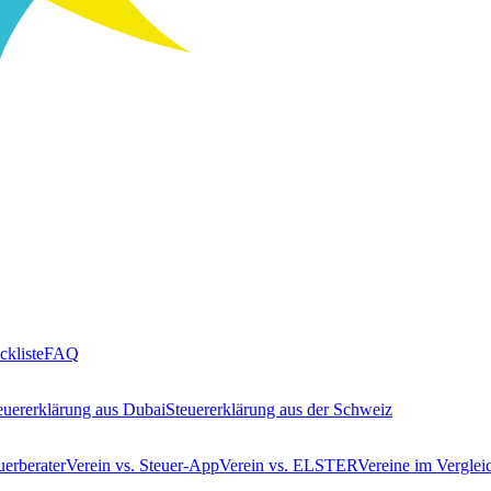
ckliste
FAQ
euererklärung aus Dubai
Steuererklärung aus der Schweiz
uerberater
Verein vs. Steuer-App
Verein vs. ELSTER
Vereine im Verglei