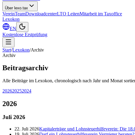
Über lexo.tax
Verein
Team
Downloadcenter
LTO Leiten
Mitarbeit im Taxoffice
Lexokon
EN
Kostenlose Erstprüfung
Start
/
Lexokon
/
Archiv
Archiv
Beitragsarchiv
Alle Beiträge im Lexokon, chronologisch nach Jahr und Monat sortier
2026
2025
2024
2026
Juli
2026
22. Juli 2026
Kapitalerträge und Lohnsteuerhilfeverein: Die 18.
19. Juli 2026
Darf ein Lohnsteuerhilfeverein Vermieter berate