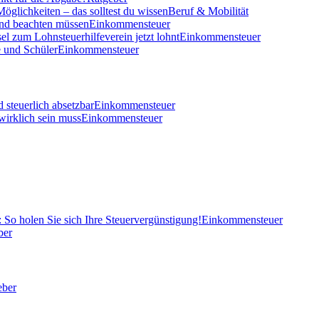
öglichkeiten – das solltest du wissen
Beruf & Mobilität
und beachten müssen
Einkommensteuer
el zum Lohnsteuerhilfeverein jetzt lohnt
Einkommensteuer
 und Schüler
Einkommensteuer
 steuerlich absetzbar
Einkommensteuer
wirklich sein muss
Einkommensteuer
So holen Sie sich Ihre Steuervergünstigung!
Einkommensteuer
ber
eber