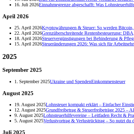
16. Juli 2026
Einnahmegrenze abgeschafft: Was Lohnsteuerhilf
April
2026
25. April 2026
Kryptowährungen & Steuer: So werden Bitcoin, 
22. April 2026
Grenzüberschreitende Rentenbesteuerung: DBA,
18. April 2026
Steuervergünstigungen bei Behinderung & Pfleg
15. April 2026
Steueränderungen 2026: Was sich für Arbeitneh
2025
September
2025
1. September 2025
Ukraine und Spenden
Einkommensteuer
August
2025
19. August 2025
Lohnsteuer kompakt erklärt – Einfacher Einstie
12. August 2025
Grundfreibetrag & Steuerfreibeträge 2025 – A
9. August 2025
Lohnsteuerhilfevereine – Leitfaden Recht & Pra
5. August 2025
Verlustvortrag & Verlustrücktrag – So nutzt du de
Juli
2025