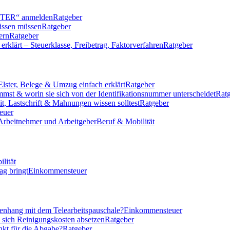
LSTER“ anmelden
Ratgeber
issen müssen
Ratgeber
ern
Ratgeber
klärt – Steuerklasse, Freibetrag, Faktorverfahren
Ratgeber
Elster, Belege & Umzug einfach erklärt
Ratgeber
mmst & worin sie sich von der Identifikationsnummer unterscheidet
Rat
eit, Lastschrift & Mahnungen wissen solltest
Ratgeber
euer
 Arbeitnehmer und Arbeitgeber
Beruf & Mobilität
lität
ag bringt
Einkommensteuer
nhang mit dem Telearbeitspauschale?
Einkommensteuer
n sich Reinigungskosten absetzen
Ratgeber
nkt für die Abgabe?
Ratgeber