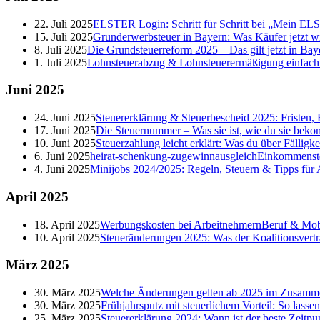
22. Juli 2025
ELSTER Login: Schritt für Schritt bei „Mein E
15. Juli 2025
Grunderwerbsteuer in Bayern: Was Käufer jetzt w
8. Juli 2025
Die Grundsteuerreform 2025 – Das gilt jetzt in Bay
1. Juli 2025
Lohnsteuerabzug & Lohnsteuerermäßigung einfach er
Juni
2025
24. Juni 2025
Steuererklärung & Steuerbescheid 2025: Fristen, 
17. Juni 2025
Die Steuernummer – Was sie ist, wie du sie beko
10. Juni 2025
Steuerzahlung leicht erklärt: Was du über Fälligk
6. Juni 2025
heirat-schenkung-zugewinnausgleich
Einkommenst
4. Juni 2025
Minijobs 2024/2025: Regeln, Steuern & Tipps für
April
2025
18. April 2025
Werbungskosten bei Arbeitnehmern
Beruf & Mobi
10. April 2025
Steueränderungen 2025: Was der Koalitionsvertr
März
2025
30. März 2025
Welche Änderungen gelten ab 2025 im Zusamme
30. März 2025
Frühjahrsputz mit steuerlichem Vorteil: So lasse
25. März 2025
Steuererklärung 2024: Wann ist der beste Zeitpu