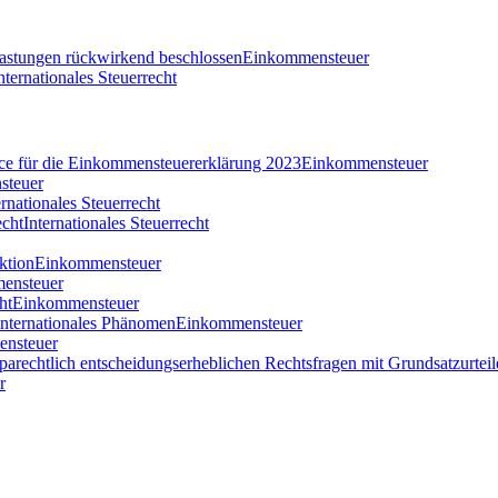
tlastungen rückwirkend beschlossen
Einkommensteuer
nternationales Steuerrecht
nce für die Einkommensteuererklärung 2023
Einkommensteuer
steuer
ernationales Steuerrecht
echt
Internationales Steuerrecht
ktion
Einkommensteuer
ensteuer
ht
Einkommensteuer
 internationales Phänomen
Einkommensteuer
nsteuer
parechtlich entscheidungserheblichen Rechtsfragen mit Grundsatzurteil
r