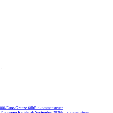
t.
000-Euro-Grenze fällt
Einkommensteuer
n? Die neuen Regeln ab September 2026
Einkommensteuer