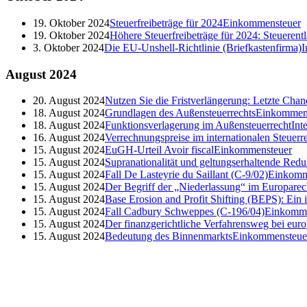
19. Oktober 2024
Steuerfreibeträge für 2024
Einkommensteuer
19. Oktober 2024
Höhere Steuerfreibeträge für 2024: Steueren
3. Oktober 2024
Die EU-Unshell-Richtlinie (Briefkastenfirma)
I
August
2024
20. August 2024
Nutzen Sie die Fristverlängerung: Letzte Cha
18. August 2024
Grundlagen des Außensteuerrechts
Einkommen
18. August 2024
Funktionsverlagerung im Außensteuerrecht
Int
16. August 2024
Verrechnungspreise im internationalen Steuerr
15. August 2024
EuGH-Urteil Avoir fiscal
Einkommensteuer
15. August 2024
Supranationalität und geltungserhaltende Redu
15. August 2024
Fall De Lasteyrie du Saillant (C-9/02)
Einkomm
15. August 2024
Der Begriff der „Niederlassung“ im Europarec
15. August 2024
Base Erosion and Profit Shifting (BEPS): Ein
15. August 2024
Fall Cadbury Schweppes (C-196/04)
Einkomme
15. August 2024
Der finanzgerichtliche Verfahrensweg bei euro
15. August 2024
Bedeutung des Binnenmarkts
Einkommensteue