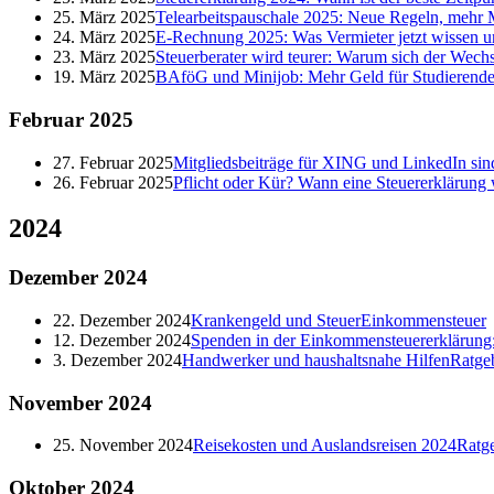
25. März 2025
Telearbeitspauschale 2025: Neue Regeln, mehr M
24. März 2025
E-Rechnung 2025: Was Vermieter jetzt wissen 
23. März 2025
Steuerberater wird teurer: Warum sich der Wechs
19. März 2025
BAföG und Minijob: Mehr Geld für Studierende
Februar
2025
27. Februar 2025
Mitgliedsbeiträge für XING und LinkedIn sind
26. Februar 2025
Pflicht oder Kür? Wann eine Steuererklärung 
2024
Dezember
2024
22. Dezember 2024
Krankengeld und Steuer
Einkommensteuer
12. Dezember 2024
Spenden in der Einkommensteuererklärung: 
3. Dezember 2024
Handwerker und haushaltsnahe Hilfen
Ratge
November
2024
25. November 2024
Reisekosten und Auslandsreisen 2024
Ratg
Oktober
2024