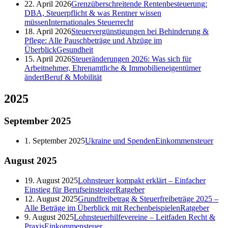
22. April 2026
Grenzüberschreitende Rentenbesteuerung:
DBA, Steuerpflicht & was Rentner wissen
müssen
Internationales Steuerrecht
18. April 2026
Steuervergünstigungen bei Behinderung &
Pflege: Alle Pauschbeträge und Abzüge im
Überblick
Gesundheit
15. April 2026
Steueränderungen 2026: Was sich für
Arbeitnehmer, Ehrenamtliche & Immobilieneigentümer
ändert
Beruf & Mobilität
2025
September
2025
1. September 2025
Ukraine und Spenden
Einkommensteuer
August
2025
19. August 2025
Lohnsteuer kompakt erklärt – Einfacher
Einstieg für Berufseinsteiger
Ratgeber
12. August 2025
Grundfreibetrag & Steuerfreibeträge 2025 –
Alle Beträge im Überblick mit Rechenbeispielen
Ratgeber
9. August 2025
Lohnsteuerhilfevereine – Leitfaden Recht &
Praxis
Einkommensteuer