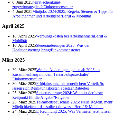
6. Juni 2025
heirat-schenkung-
zugewinnausgleich
Einkommensteuer
4. Juni 2025
Minijobs 2024/2025: Regeln, Steuern & Tipps für
Arbeitnehmer und Arbeitgeber
Beruf & Mobilität
April
2025
18. April 2025
Werbungskosten bei Arbeitnehmern
Beruf &
Mobilität
10. April 2025
Steueränderungen 2025: Was der
Koalitionsvertrag bringt
Einkommensteuer
März
2025
30. März 2025
Welche Änderungen gelten ab 2025 im
Zusammenhang mit dem Telearbeitspauschale?
Einkommensteuer
30. März 2025
Frühjahrsputz mit steuerlichem Vorteil: So
lassen sich Reinigungskosten absetzen
Ratgeber
25. März 2025
Steuererklärung 2024: Wann ist der beste
Zeitpunkt für die Abgabe?
Ratgeber
25. März 2025
Telearbeitspauschale 2025: Neue Regeln, mehr
Möglichkeiten – das solltest du wissen
Beruf & Mobilität
24. März 2025
E-Rechnung 2025: Was Vermieter jetzt wissen