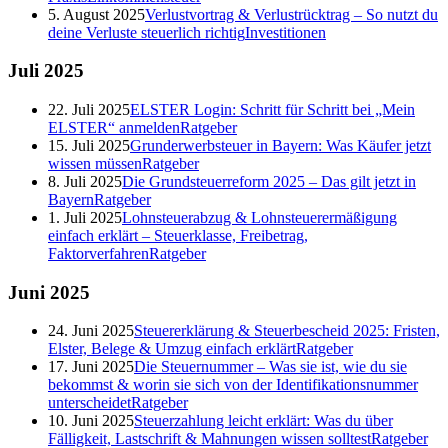
5. August 2025
Verlustvortrag & Verlustrücktrag – So nutzt du
deine Verluste steuerlich richtig
Investitionen
Juli
2025
22. Juli 2025
ELSTER Login: Schritt für Schritt bei „Mein
ELSTER“ anmelden
Ratgeber
15. Juli 2025
Grunderwerbsteuer in Bayern: Was Käufer jetzt
wissen müssen
Ratgeber
8. Juli 2025
Die Grundsteuerreform 2025 – Das gilt jetzt in
Bayern
Ratgeber
1. Juli 2025
Lohnsteuerabzug & Lohnsteuerermäßigung
einfach erklärt – Steuerklasse, Freibetrag,
Faktorverfahren
Ratgeber
Juni
2025
24. Juni 2025
Steuererklärung & Steuerbescheid 2025: Fristen,
Elster, Belege & Umzug einfach erklärt
Ratgeber
17. Juni 2025
Die Steuernummer – Was sie ist, wie du sie
bekommst & worin sie sich von der Identifikationsnummer
unterscheidet
Ratgeber
10. Juni 2025
Steuerzahlung leicht erklärt: Was du über
Fälligkeit, Lastschrift & Mahnungen wissen solltest
Ratgeber