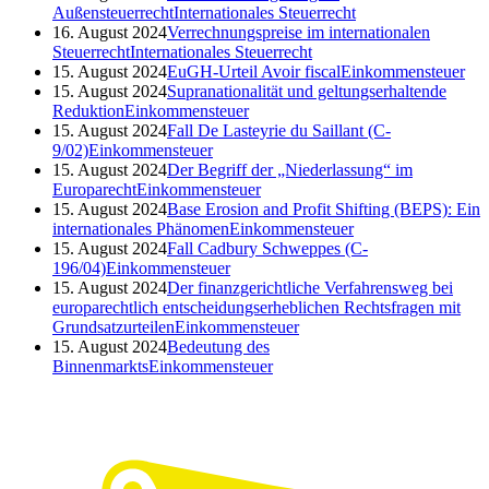
Außensteuerrecht
Internationales Steuerrecht
16. August 2024
Verrechnungspreise im internationalen
Steuerrecht
Internationales Steuerrecht
15. August 2024
EuGH-Urteil Avoir fiscal
Einkommensteuer
15. August 2024
Supranationalität und geltungserhaltende
Reduktion
Einkommensteuer
15. August 2024
Fall De Lasteyrie du Saillant (C-
9/02)
Einkommensteuer
15. August 2024
Der Begriff der „Niederlassung“ im
Europarecht
Einkommensteuer
15. August 2024
Base Erosion and Profit Shifting (BEPS): Ein
internationales Phänomen
Einkommensteuer
15. August 2024
Fall Cadbury Schweppes (C-
196/04)
Einkommensteuer
15. August 2024
Der finanzgerichtliche Verfahrensweg bei
europarechtlich entscheidungserheblichen Rechtsfragen mit
Grundsatzurteilen
Einkommensteuer
15. August 2024
Bedeutung des
Binnenmarkts
Einkommensteuer