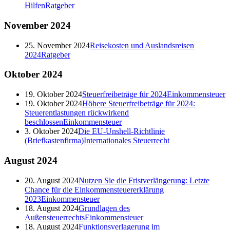
Hilfen
Ratgeber
November
2024
25. November 2024
Reisekosten und Auslandsreisen
2024
Ratgeber
Oktober
2024
19. Oktober 2024
Steuerfreibeträge für 2024
Einkommensteuer
19. Oktober 2024
Höhere Steuerfreibeträge für 2024:
Steuerentlastungen rückwirkend
beschlossen
Einkommensteuer
3. Oktober 2024
Die EU-Unshell-Richtlinie
(Briefkastenfirma)
Internationales Steuerrecht
August
2024
20. August 2024
Nutzen Sie die Fristverlängerung: Letzte
Chance für die Einkommensteuererklärung
2023
Einkommensteuer
18. August 2024
Grundlagen des
Außensteuerrechts
Einkommensteuer
18. August 2024
Funktionsverlagerung im