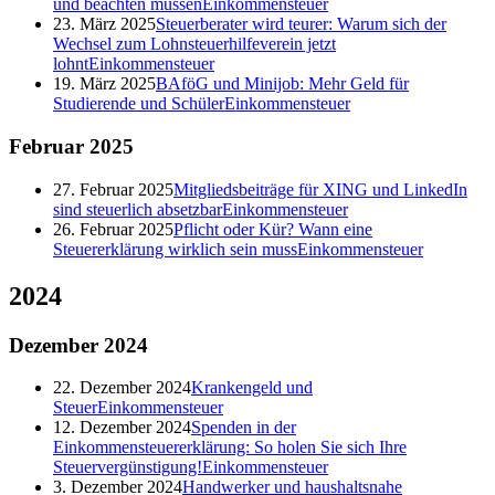
und beachten müssen
Einkommensteuer
23. März 2025
Steuerberater wird teurer: Warum sich der
Wechsel zum Lohnsteuerhilfeverein jetzt
lohnt
Einkommensteuer
19. März 2025
BAföG und Minijob: Mehr Geld für
Studierende und Schüler
Einkommensteuer
Februar
2025
27. Februar 2025
Mitgliedsbeiträge für XING und LinkedIn
sind steuerlich absetzbar
Einkommensteuer
26. Februar 2025
Pflicht oder Kür? Wann eine
Steuererklärung wirklich sein muss
Einkommensteuer
2024
Dezember
2024
22. Dezember 2024
Krankengeld und
Steuer
Einkommensteuer
12. Dezember 2024
Spenden in der
Einkommensteuererklärung: So holen Sie sich Ihre
Steuervergünstigung!
Einkommensteuer
3. Dezember 2024
Handwerker und haushaltsnahe