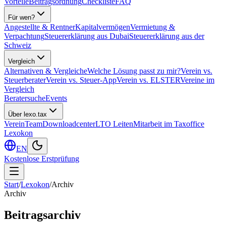
Vorteile
Beitragsordnung
Checkliste
FAQ
Für wen?
Angestellte & Rentner
Kapitalvermögen
Vermietung &
Verpachtung
Steuererklärung aus Dubai
Steuererklärung aus der
Schweiz
Vergleich
Alternativen & Vergleiche
Welche Lösung passt zu mir?
Verein vs.
Steuerberater
Verein vs. Steuer-App
Verein vs. ELSTER
Vereine im
Vergleich
Beratersuche
Events
Über lexo.tax
Verein
Team
Downloadcenter
LTO Leiten
Mitarbeit im Taxoffice
Lexokon
EN
Kostenlose Erstprüfung
Start
/
Lexokon
/
Archiv
Archiv
Beitragsarchiv