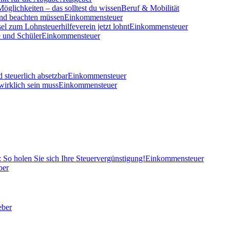
öglichkeiten – das solltest du wissen
Beruf & Mobilität
und beachten müssen
Einkommensteuer
el zum Lohnsteuerhilfeverein jetzt lohnt
Einkommensteuer
 und Schüler
Einkommensteuer
 steuerlich absetzbar
Einkommensteuer
wirklich sein muss
Einkommensteuer
So holen Sie sich Ihre Steuervergünstigung!
Einkommensteuer
ber
eber