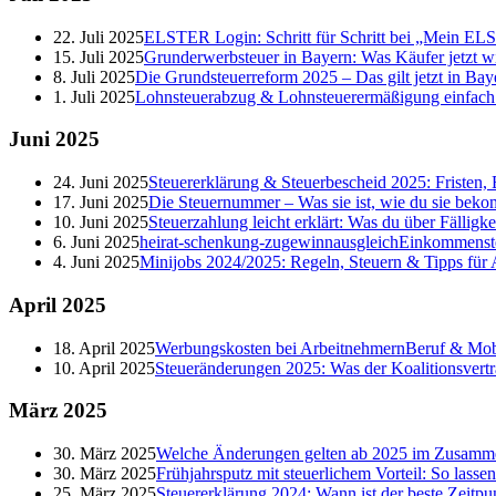
22. Juli 2025
ELSTER Login: Schritt für Schritt bei „Mein E
15. Juli 2025
Grunderwerbsteuer in Bayern: Was Käufer jetzt w
8. Juli 2025
Die Grundsteuerreform 2025 – Das gilt jetzt in Bay
1. Juli 2025
Lohnsteuerabzug & Lohnsteuerermäßigung einfach er
Juni
2025
24. Juni 2025
Steuererklärung & Steuerbescheid 2025: Fristen, 
17. Juni 2025
Die Steuernummer – Was sie ist, wie du sie beko
10. Juni 2025
Steuerzahlung leicht erklärt: Was du über Fälligk
6. Juni 2025
heirat-schenkung-zugewinnausgleich
Einkommenst
4. Juni 2025
Minijobs 2024/2025: Regeln, Steuern & Tipps für
April
2025
18. April 2025
Werbungskosten bei Arbeitnehmern
Beruf & Mobi
10. April 2025
Steueränderungen 2025: Was der Koalitionsvertr
März
2025
30. März 2025
Welche Änderungen gelten ab 2025 im Zusamme
30. März 2025
Frühjahrsputz mit steuerlichem Vorteil: So lasse
25. März 2025
Steuererklärung 2024: Wann ist der beste Zeitpu