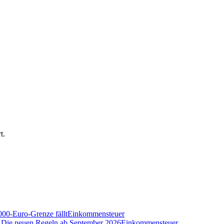
t.
000-Euro-Grenze fällt
Einkommensteuer
n? Die neuen Regeln ab September 2026
Einkommensteuer