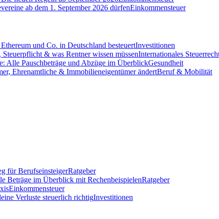
evereine ab dem 1. September 2026 dürfen
Einkommensteuer
Ethereum und Co. in Deutschland besteuert
Investitionen
 Steuerpflicht & was Rentner wissen müssen
Internationales Steuerrech
e: Alle Pauschbeträge und Abzüge im Überblick
Gesundheit
mer, Ehrenamtliche & Immobilieneigentümer ändert
Beruf & Mobilität
g für Berufseinsteiger
Ratgeber
lle Beträge im Überblick mit Rechenbeispielen
Ratgeber
xis
Einkommensteuer
ine Verluste steuerlich richtig
Investitionen