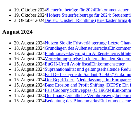
19. Oktober 2024
Steuerfreibeträge für 2024
Einkommensteuer
19. Oktober 2024
Höhere Steuerfreibeträge für 2024: Steueren
3. Oktober 2024
Die EU-Unshell-Richtlinie (Briefkastenfirma)
I
August
2024
20. August 2024
Nutzen Sie die Fristverlängerung: Letzte Cha
18. August 2024
Grundlagen des Außensteuerrechts
Einkommen
18. August 2024
Funktionsverlagerung im Außensteuerrecht
Int
16. August 2024
Verrechnungspreise im internationalen Steuerr
15. August 2024
EuGH-Urteil Avoir fiscal
Einkommensteuer
15. August 2024
Supranationalität und geltungserhaltende Redu
15. August 2024
Fall De Lasteyrie du Saillant (C-9/02)
Einkomm
15. August 2024
Der Begriff der „Niederlassung“ im Europarec
15. August 2024
Base Erosion and Profit Shifting (BEPS): Ein
15. August 2024
Fall Cadbury Schweppes (C-196/04)
Einkomme
15. August 2024
Der finanzgerichtliche Verfahrensweg bei euro
15. August 2024
Bedeutung des Binnenmarkts
Einkommensteue