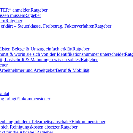
LSTER“ anmelden
Ratgeber
issen müssen
Ratgeber
ern
Ratgeber
klärt – Steuerklasse, Freibetrag, Faktorverfahren
Ratgeber
Elster, Belege & Umzug einfach erklärt
Ratgeber
mmst & worin sie sich von der Identifikationsnummer unterscheidet
Rat
eit, Lastschrift & Mahnungen wissen solltest
Ratgeber
euer
 Arbeitnehmer und Arbeitgeber
Beruf & Mobilität
lität
ag bringt
Einkommensteuer
nhang mit dem Telearbeitspauschale?
Einkommensteuer
n sich Reinigungskosten absetzen
Ratgeber
nkt für die Abgabe?
Ratgeber