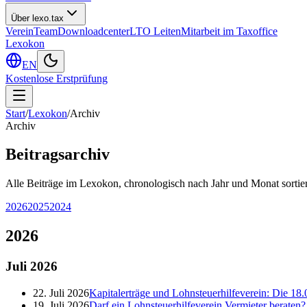
Über lexo.tax
Verein
Team
Downloadcenter
LTO Leiten
Mitarbeit im Taxoffice
Lexokon
EN
Kostenlose Erstprüfung
Start
/
Lexokon
/
Archiv
Archiv
Beitragsarchiv
Alle Beiträge im Lexokon, chronologisch nach Jahr und Monat sortier
2026
2025
2024
2026
Juli
2026
22. Juli 2026
Kapitalerträge und Lohnsteuerhilfeverein: Die 18.
19. Juli 2026
Darf ein Lohnsteuerhilfeverein Vermieter berate