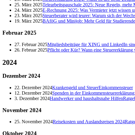
25. März 2025
Telearbeitspauschale 2025: Neue Regeln, mehr M
24. März 2025
E-Rechnung 2025: Was Vermieter jetzt wissen 
23. März 2025
Steuerberater wird teurer: Warum sich der Wechs
19. März 2025
BAföG und Minijob: Mehr Geld für Studierende
Februar
2025
27. Februar 2025
Mitgliedsbeiträge für XING und LinkedIn sind
26. Februar 2025
Pflicht oder Kür? Wann eine Steuererklärung 
2024
Dezember
2024
22. Dezember 2024
Krankengeld und Steuer
Einkommensteuer
12. Dezember 2024
Spenden in der Einkommensteuererklärung: 
3. Dezember 2024
Handwerker und haushaltsnahe Hilfen
Ratge
November
2024
25. November 2024
Reisekosten und Auslandsreisen 2024
Ratg
Oktober
2024