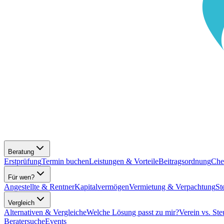
Beratung
Erstprüfung
Termin buchen
Leistungen & Vorteile
Beitragsordnung
Che
Für wen?
Angestellte & Rentner
Kapitalvermögen
Vermietung & Verpachtung
St
Vergleich
Alternativen & Vergleiche
Welche Lösung passt zu mir?
Verein vs. Ste
Beratersuche
Events