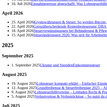
16. Juli 2026
Einnahmegrenze abgeschafft: Was Lohnsteuerhilf
April
2026
25. April 2026
Kryptowährungen & Steuer: So werden Bitcoin, 
22. April 2026
Grenzüberschreitende Rentenbesteuerung: DBA,
18. April 2026
Steuervergünstigungen bei Behinderung & Pfleg
15. April 2026
Steueränderungen 2026: Was sich für Arbeitneh
2025
September
2025
1. September 2025
Ukraine und Spenden
Einkommensteuer
August
2025
19. August 2025
Lohnsteuer kompakt erklärt – Einfacher Einstie
12. August 2025
Grundfreibetrag & Steuerfreibeträge 2025 – A
9. August 2025
Lohnsteuerhilfevereine – Leitfaden Recht & Pra
5. August 2025
Verlustvortrag & Verlustrücktrag – So nutzt du de
Juli
2025