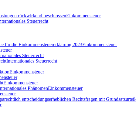
tlastungen rückwirkend beschlossen
Einkommensteuer
nternationales Steuerrecht
nce für die Einkommensteuererklärung 2023
Einkommensteuer
steuer
ernationales Steuerrecht
echt
Internationales Steuerrecht
ktion
Einkommensteuer
ensteuer
ht
Einkommensteuer
 internationales Phänomen
Einkommensteuer
nsteuer
parechtlich entscheidungserheblichen Rechtsfragen mit Grundsatzurteil
r