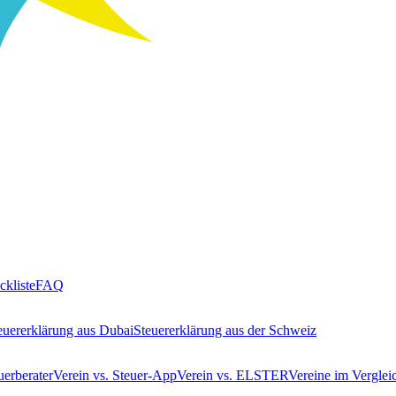
ckliste
FAQ
euererklärung aus Dubai
Steuererklärung aus der Schweiz
uerberater
Verein vs. Steuer-App
Verein vs. ELSTER
Vereine im Verglei