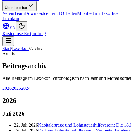
Über lexo.tax
Verein
Team
Downloadcenter
LTO Leiten
Mitarbeit im Taxoffice
Lexokon
EN
Kostenlose Erstprüfung
Start
/
Lexokon
/
Archiv
Archiv
Beitragsarchiv
Alle Beiträge im Lexokon, chronologisch nach Jahr und Monat sortier
2026
2025
2024
2026
Juli
2026
22. Juli 2026
Kapitalerträge und Lohnsteuerhilfeverein: Die 18.
19. Juli 2026
Darf ein Lohnsteuerhilfeverein Vermieter berate