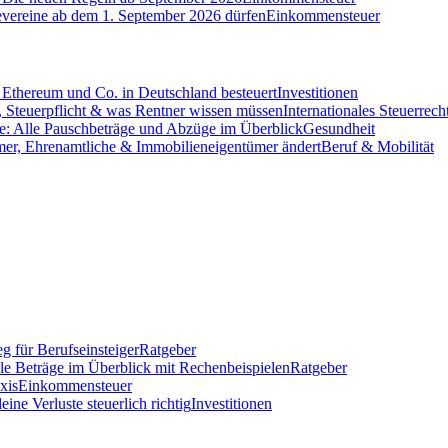
evereine ab dem 1. September 2026 dürfen
Einkommensteuer
Ethereum und Co. in Deutschland besteuert
Investitionen
 Steuerpflicht & was Rentner wissen müssen
Internationales Steuerrech
e: Alle Pauschbeträge und Abzüge im Überblick
Gesundheit
mer, Ehrenamtliche & Immobilieneigentümer ändert
Beruf & Mobilität
g für Berufseinsteiger
Ratgeber
lle Beträge im Überblick mit Rechenbeispielen
Ratgeber
xis
Einkommensteuer
ine Verluste steuerlich richtig
Investitionen