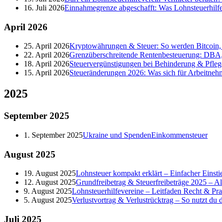
16. Juli 2026
Einnahmegrenze abgeschafft: Was Lohnsteuerhilf
April
2026
25. April 2026
Kryptowährungen & Steuer: So werden Bitcoin, 
22. April 2026
Grenzüberschreitende Rentenbesteuerung: DBA,
18. April 2026
Steuervergünstigungen bei Behinderung & Pfleg
15. April 2026
Steueränderungen 2026: Was sich für Arbeitneh
2025
September
2025
1. September 2025
Ukraine und Spenden
Einkommensteuer
August
2025
19. August 2025
Lohnsteuer kompakt erklärt – Einfacher Einstie
12. August 2025
Grundfreibetrag & Steuerfreibeträge 2025 – A
9. August 2025
Lohnsteuerhilfevereine – Leitfaden Recht & Pra
5. August 2025
Verlustvortrag & Verlustrücktrag – So nutzt du de
Juli
2025