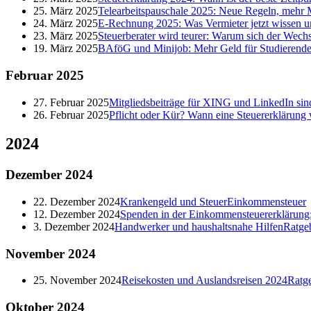
25. März 2025
Telearbeitspauschale 2025: Neue Regeln, mehr M
24. März 2025
E-Rechnung 2025: Was Vermieter jetzt wissen 
23. März 2025
Steuerberater wird teurer: Warum sich der Wechs
19. März 2025
BAföG und Minijob: Mehr Geld für Studierende
Februar
2025
27. Februar 2025
Mitgliedsbeiträge für XING und LinkedIn sind
26. Februar 2025
Pflicht oder Kür? Wann eine Steuererklärung 
2024
Dezember
2024
22. Dezember 2024
Krankengeld und Steuer
Einkommensteuer
12. Dezember 2024
Spenden in der Einkommensteuererklärung: 
3. Dezember 2024
Handwerker und haushaltsnahe Hilfen
Ratge
November
2024
25. November 2024
Reisekosten und Auslandsreisen 2024
Ratg
Oktober
2024