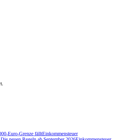
t.
000-Euro-Grenze fällt
Einkommensteuer
n? Die neuen Regeln ab September 2026
Einkommensteuer