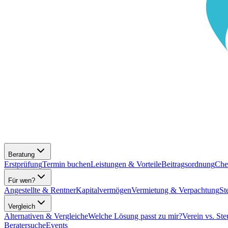
Beratung
Erstprüfung
Termin buchen
Leistungen & Vorteile
Beitragsordnung
Che
Für wen?
Angestellte & Rentner
Kapitalvermögen
Vermietung & Verpachtung
St
Vergleich
Alternativen & Vergleiche
Welche Lösung passt zu mir?
Verein vs. Ste
Beratersuche
Events