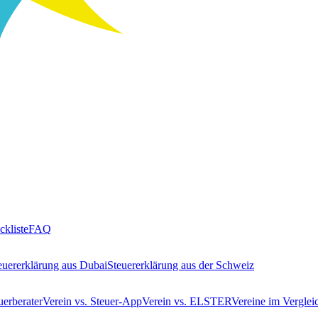
ckliste
FAQ
euererklärung aus Dubai
Steuererklärung aus der Schweiz
uerberater
Verein vs. Steuer-App
Verein vs. ELSTER
Vereine im Verglei