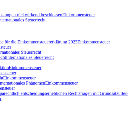
tlastungen rückwirkend beschlossen
Einkommensteuer
nternationales Steuerrecht
nce für die Einkommensteuererklärung 2023
Einkommensteuer
steuer
ernationales Steuerrecht
echt
Internationales Steuerrecht
ktion
Einkommensteuer
ensteuer
ht
Einkommensteuer
 internationales Phänomen
Einkommensteuer
nsteuer
parechtlich entscheidungserheblichen Rechtsfragen mit Grundsatzurteil
r