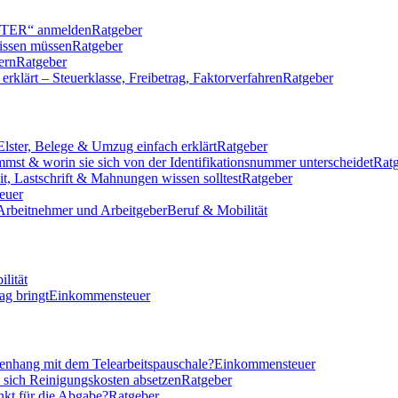
LSTER“ anmelden
Ratgeber
issen müssen
Ratgeber
ern
Ratgeber
klärt – Steuerklasse, Freibetrag, Faktorverfahren
Ratgeber
Elster, Belege & Umzug einfach erklärt
Ratgeber
mmst & worin sie sich von der Identifikationsnummer unterscheidet
Rat
eit, Lastschrift & Mahnungen wissen solltest
Ratgeber
euer
 Arbeitnehmer und Arbeitgeber
Beruf & Mobilität
lität
ag bringt
Einkommensteuer
nhang mit dem Telearbeitspauschale?
Einkommensteuer
n sich Reinigungskosten absetzen
Ratgeber
nkt für die Abgabe?
Ratgeber