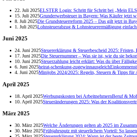
22. Juli 2025
ELSTER Login: Schritt für Schritt bei „Mein E
15. Juli 2025
Grunderwerbsteuer in Bayern: Was Käufer jetzt w
8. Juli 2025
Die Grundsteuerreform 2025 – Das gilt jetzt in Bay
1. Juli 2025
Lohnsteuerabzug & Lohnsteuerermäßigung einfach er
Juni
2025
24. Juni 2025
Steuererklärung & Steuerbescheid 2025: Fristen, 
17. Juni 2025
Die Steuernummer – Was sie ist, wie du sie beko
10. Juni 2025
Steuerzahlung leicht erklärt: Was du über Fälligk
6. Juni 2025
heirat-schenkung-zugewinnausgleich
Einkommenst
4. Juni 2025
Minijobs 2024/2025: Regeln, Steuern & Tipps für
April
2025
18. April 2025
Werbungskosten bei Arbeitnehmern
Beruf & Mobi
10. April 2025
Steueränderungen 2025: Was der Koalitionsvertr
März
2025
30. März 2025
Welche Änderungen gelten ab 2025 im Zusamme
30. März 2025
Frühjahrsputz mit steuerlichem Vorteil: So lasse
25. März 2025
Steuererklärung 2024: Wann ist der beste Zeitpu