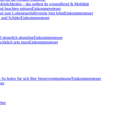
öglichkeiten – das solltest du wissen
Beruf & Mobilität
und beachten müssen
Einkommensteuer
el zum Lohnsteuerhilfeverein jetzt lohnt
Einkommensteuer
 und Schüler
Einkommensteuer
 steuerlich absetzbar
Einkommensteuer
wirklich sein muss
Einkommensteuer
So holen Sie sich Ihre Steuervergünstigung!
Einkommensteuer
ber
eber