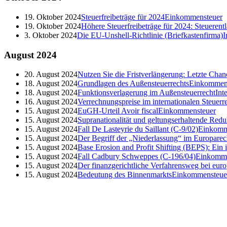
19. Oktober 2024
Steuerfreibeträge für 2024
Einkommensteuer
19. Oktober 2024
Höhere Steuerfreibeträge für 2024: Steueren
3. Oktober 2024
Die EU-Unshell-Richtlinie (Briefkastenfirma)
I
August
2024
20. August 2024
Nutzen Sie die Fristverlängerung: Letzte Cha
18. August 2024
Grundlagen des Außensteuerrechts
Einkommen
18. August 2024
Funktionsverlagerung im Außensteuerrecht
Int
16. August 2024
Verrechnungspreise im internationalen Steuerr
15. August 2024
EuGH-Urteil Avoir fiscal
Einkommensteuer
15. August 2024
Supranationalität und geltungserhaltende Redu
15. August 2024
Fall De Lasteyrie du Saillant (C-9/02)
Einkomm
15. August 2024
Der Begriff der „Niederlassung“ im Europarec
15. August 2024
Base Erosion and Profit Shifting (BEPS): Ein
15. August 2024
Fall Cadbury Schweppes (C-196/04)
Einkomme
15. August 2024
Der finanzgerichtliche Verfahrensweg bei euro
15. August 2024
Bedeutung des Binnenmarkts
Einkommensteue