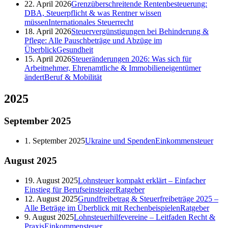
22. April 2026
Grenzüberschreitende Rentenbesteuerung:
DBA, Steuerpflicht & was Rentner wissen
müssen
Internationales Steuerrecht
18. April 2026
Steuervergünstigungen bei Behinderung &
Pflege: Alle Pauschbeträge und Abzüge im
Überblick
Gesundheit
15. April 2026
Steueränderungen 2026: Was sich für
Arbeitnehmer, Ehrenamtliche & Immobilieneigentümer
ändert
Beruf & Mobilität
2025
September
2025
1. September 2025
Ukraine und Spenden
Einkommensteuer
August
2025
19. August 2025
Lohnsteuer kompakt erklärt – Einfacher
Einstieg für Berufseinsteiger
Ratgeber
12. August 2025
Grundfreibetrag & Steuerfreibeträge 2025 –
Alle Beträge im Überblick mit Rechenbeispielen
Ratgeber
9. August 2025
Lohnsteuerhilfevereine – Leitfaden Recht &
Praxis
Einkommensteuer