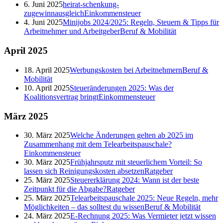
6. Juni 2025
heirat-schenkung-
zugewinnausgleich
Einkommensteuer
4. Juni 2025
Minijobs 2024/2025: Regeln, Steuern & Tipps für
Arbeitnehmer und Arbeitgeber
Beruf & Mobilität
April
2025
18. April 2025
Werbungskosten bei Arbeitnehmern
Beruf &
Mobilität
10. April 2025
Steueränderungen 2025: Was der
Koalitionsvertrag bringt
Einkommensteuer
März
2025
30. März 2025
Welche Änderungen gelten ab 2025 im
Zusammenhang mit dem Telearbeitspauschale?
Einkommensteuer
30. März 2025
Frühjahrsputz mit steuerlichem Vorteil: So
lassen sich Reinigungskosten absetzen
Ratgeber
25. März 2025
Steuererklärung 2024: Wann ist der beste
Zeitpunkt für die Abgabe?
Ratgeber
25. März 2025
Telearbeitspauschale 2025: Neue Regeln, mehr
Möglichkeiten – das solltest du wissen
Beruf & Mobilität
24. März 2025
E-Rechnung 2025: Was Vermieter jetzt wissen