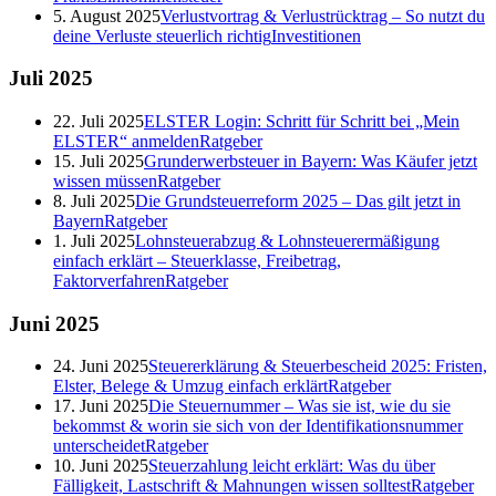
5. August 2025
Verlustvortrag & Verlustrücktrag – So nutzt du
deine Verluste steuerlich richtig
Investitionen
Juli
2025
22. Juli 2025
ELSTER Login: Schritt für Schritt bei „Mein
ELSTER“ anmelden
Ratgeber
15. Juli 2025
Grunderwerbsteuer in Bayern: Was Käufer jetzt
wissen müssen
Ratgeber
8. Juli 2025
Die Grundsteuerreform 2025 – Das gilt jetzt in
Bayern
Ratgeber
1. Juli 2025
Lohnsteuerabzug & Lohnsteuerermäßigung
einfach erklärt – Steuerklasse, Freibetrag,
Faktorverfahren
Ratgeber
Juni
2025
24. Juni 2025
Steuererklärung & Steuerbescheid 2025: Fristen,
Elster, Belege & Umzug einfach erklärt
Ratgeber
17. Juni 2025
Die Steuernummer – Was sie ist, wie du sie
bekommst & worin sie sich von der Identifikationsnummer
unterscheidet
Ratgeber
10. Juni 2025
Steuerzahlung leicht erklärt: Was du über
Fälligkeit, Lastschrift & Mahnungen wissen solltest
Ratgeber