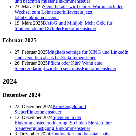
und beachten müssen
Einkommensteuer
23. März 2025
Steuerberater wird teurer: Warum sich der
Wechsel zum Lohnsteuerhilfeverein jetzt
lohnt
Einkommensteuer
19. März 2025
BAföG und Minijob: Mehr Geld für
Studierende und Schüler
Einkommensteuer
Februar
2025
27. Februar 2025
Mitgliedsbeiträge für XING und LinkedIn
sind steuerlich absetzbar
Einkommensteuer
26. Februar 2025
Pflicht oder Kür? Wann eine
Steuererklärung wirklich sein muss
Einkommensteuer
2024
Dezember
2024
22. Dezember 2024
Krankengeld und
Steuer
Einkommensteuer
12. Dezember 2024
Spenden in der
Einkommensteuererklärung: So holen Sie sich Ihre
Steuervergünstigung!
Einkommensteuer
3. Dezember 2024
Handwerker und haushaltsnahe