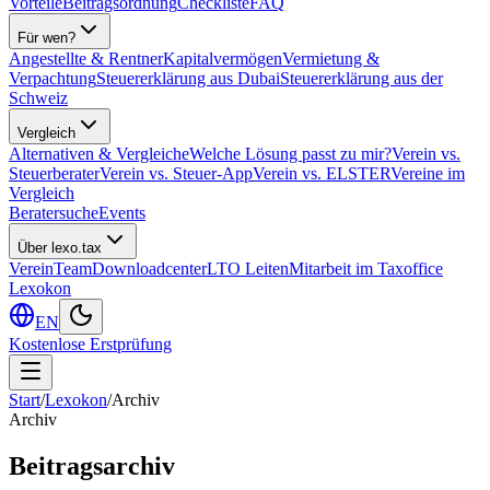
Vorteile
Beitragsordnung
Checkliste
FAQ
Für wen?
Angestellte & Rentner
Kapitalvermögen
Vermietung &
Verpachtung
Steuererklärung aus Dubai
Steuererklärung aus der
Schweiz
Vergleich
Alternativen & Vergleiche
Welche Lösung passt zu mir?
Verein vs.
Steuerberater
Verein vs. Steuer-App
Verein vs. ELSTER
Vereine im
Vergleich
Beratersuche
Events
Über lexo.tax
Verein
Team
Downloadcenter
LTO Leiten
Mitarbeit im Taxoffice
Lexokon
EN
Kostenlose Erstprüfung
Start
/
Lexokon
/
Archiv
Archiv
Beitragsarchiv