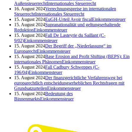
Außensteuerrecht
Internationales Steuerrecht
16. August 2024
Verrechnungspreise im internationalen
Steuerrecht
Internationales Steuerrecht
15. August 2024
EuGH-Urteil Avoir fiscal
Einkommensteuer
15. August 2024
Supranationalität und geltungserhaltende
Reduktion
Einkommensteuer
15. August 2024
Fall De Lasteyrie du Saillant (C-
9/02)
Einkommensteuer
15. August 2024
Der Begriff der „Niederlassung“ im
Europarecht
Einkommensteuer
15. August 2024
Base Erosion and Profit Shifting (BEPS): Ein
internationales Phänomen
Einkommensteuer
15. August 2024
Fall Cadbury Schweppes (C-
196/04)
Einkommensteuer
15. August 2024
Der finanzgerichtliche Verfahrensweg bei
europarechtlich entscheidungserheblichen Rechtsfragen mit
Grundsatzurteilen
Einkommensteuer
15. August 2024
Bedeutung des
Binnenmarkts
Einkommensteuer