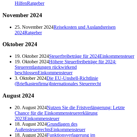
Hilfen
Ratgeber
November
2024
25. November 2024
Reisekosten und Auslandsreisen
2024
Ratgeber
Oktober
2024
19. Oktober 2024
Steuerfreibeträge für 2024
Einkommensteuer
19. Oktober 2024
Höhere Steuerfreibeträge für 2024:
Steuerentlastungen rückwirkend
beschlossen
Einkommensteuer
3. Oktober 2024
Die EU-Unshell-Richtlinie
(Briefkastenfirma)
Internationales Steuerrecht
August
2024
20. August 2024
Nutzen Sie die Fristverlängerung: Letzte
Chance für die Einkommensteuererklärung
2023
Einkommensteuer
18. August 2024
Grundlagen des
Außensteuerrechts
Einkommensteuer
18. August 2024
Funktionsverlagerung im