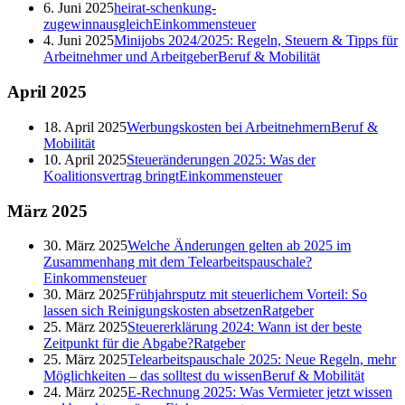
6. Juni 2025
heirat-schenkung-
zugewinnausgleich
Einkommensteuer
4. Juni 2025
Minijobs 2024/2025: Regeln, Steuern & Tipps für
Arbeitnehmer und Arbeitgeber
Beruf & Mobilität
April
2025
18. April 2025
Werbungskosten bei Arbeitnehmern
Beruf &
Mobilität
10. April 2025
Steueränderungen 2025: Was der
Koalitionsvertrag bringt
Einkommensteuer
März
2025
30. März 2025
Welche Änderungen gelten ab 2025 im
Zusammenhang mit dem Telearbeitspauschale?
Einkommensteuer
30. März 2025
Frühjahrsputz mit steuerlichem Vorteil: So
lassen sich Reinigungskosten absetzen
Ratgeber
25. März 2025
Steuererklärung 2024: Wann ist der beste
Zeitpunkt für die Abgabe?
Ratgeber
25. März 2025
Telearbeitspauschale 2025: Neue Regeln, mehr
Möglichkeiten – das solltest du wissen
Beruf & Mobilität
24. März 2025
E-Rechnung 2025: Was Vermieter jetzt wissen