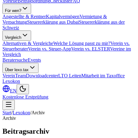
Vorteile
Beitragsordnung
Checkliste
FAQ
Für wen?
Angestellte & Rentner
Kapitalvermögen
Vermietung &
Verpachtung
Steuererklärung aus Dubai
Steuererklärung aus der
Schweiz
Vergleich
Alternativen & Vergleiche
Welche Lösung passt zu mir?
Verein vs.
Steuerberater
Verein vs. Steuer-App
Verein vs. ELSTER
Vereine im
Vergleich
Beratersuche
Events
Über lexo.tax
Verein
Team
Downloadcenter
LTO Leiten
Mitarbeit im Taxoffice
Lexokon
EN
Kostenlose Erstprüfung
Start
/
Lexokon
/
Archiv
Archiv
Beitragsarchiv