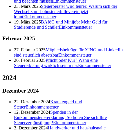
und beachten müssen
Einkommensteuer
23. März 2025
Steuerberater wird teurer: Warum sich der
Wechsel zum Lohnsteuerhilfeverein jetzt
lohnt
Einkommensteuer
19. März 2025
BAföG und Minijob: Mehr Geld für
Studierende und Schüler
Einkommensteuer
Februar
2025
27. Februar 2025
Mitgliedsbeiträge für XING und LinkedIn
sind steuerlich absetzbar
Einkommensteuer
26. Februar 2025
Pflicht oder Kür? Wann eine
Steuererklärung wirklich sein muss
Einkommensteuer
2024
Dezember
2024
22. Dezember 2024
Krankengeld und
Steuer
Einkommensteuer
12. Dezember 2024
Spenden in der
Einkommensteuererklärung: So holen Sie sich Ihre
Steuervergünstigung!
Einkommensteuer
3. Dezember 2024
Handwerker und haushaltsnahe