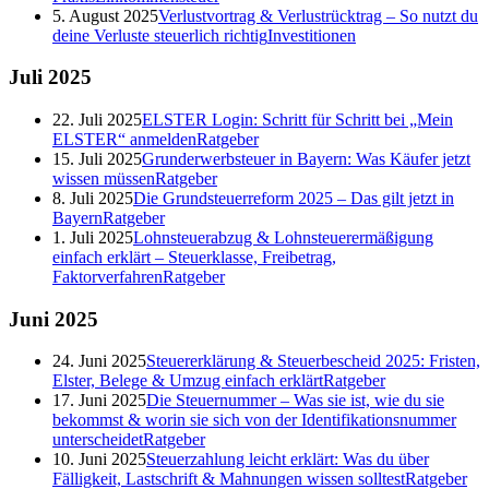
5. August 2025
Verlustvortrag & Verlustrücktrag – So nutzt du
deine Verluste steuerlich richtig
Investitionen
Juli
2025
22. Juli 2025
ELSTER Login: Schritt für Schritt bei „Mein
ELSTER“ anmelden
Ratgeber
15. Juli 2025
Grunderwerbsteuer in Bayern: Was Käufer jetzt
wissen müssen
Ratgeber
8. Juli 2025
Die Grundsteuerreform 2025 – Das gilt jetzt in
Bayern
Ratgeber
1. Juli 2025
Lohnsteuerabzug & Lohnsteuerermäßigung
einfach erklärt – Steuerklasse, Freibetrag,
Faktorverfahren
Ratgeber
Juni
2025
24. Juni 2025
Steuererklärung & Steuerbescheid 2025: Fristen,
Elster, Belege & Umzug einfach erklärt
Ratgeber
17. Juni 2025
Die Steuernummer – Was sie ist, wie du sie
bekommst & worin sie sich von der Identifikationsnummer
unterscheidet
Ratgeber
10. Juni 2025
Steuerzahlung leicht erklärt: Was du über
Fälligkeit, Lastschrift & Mahnungen wissen solltest
Ratgeber