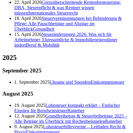
22. April 2026
Grenzüberschreitende Rentenbesteuerung:
DBA, Steuerpflicht & was Rentner wissen
müssen
Internationales Steuerrecht
18. April 2026
Steuervergünstigungen bei Behinderung &
Pflege: Alle Pauschbeträge und Abzüge im
Überblick
Gesundheit
15. April 2026
Steueränderungen 2026: Was sich für
Arbeitnehmer, Ehrenamtliche & Immobilieneigentümer
ändert
Beruf & Mobilität
2025
September
2025
1. September 2025
Ukraine und Spenden
Einkommensteuer
August
2025
19. August 2025
Lohnsteuer kompakt erklärt – Einfacher
Einstieg für Berufseinsteiger
Ratgeber
12. August 2025
Grundfreibetrag & Steuerfreibeträge 2025 –
Alle Beträge im Überblick mit Rechenbeispielen
Ratgeber
9. August 2025
Lohnsteuerhilfevereine – Leitfaden Recht &
Praxis
Einkommensteuer