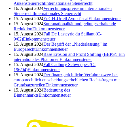
Außensteuerrecht
Internationales Steuerrecht
16. August 2024
Verrechnungspreise im internationalen
Steuerrecht
Internationales Steuerrecht
15. August 2024
EuGH-Urteil Avoir fiscal
Einkommensteuer
15. August 2024
Supranationalität und geltungserhaltende
Reduktion
Einkommensteuer
15. August 2024
Fall De Lasteyrie du Saillant (C-
9/02)
Einkommensteuer
15. August 2024
Der Begriff der „Niederlassung“ im
Europarecht
Einkommensteuer
15. August 2024
Base Erosion and Profit Shifting (BEPS): Ein
internationales Phänomen
Einkommensteuer
15. August 2024
Fall Cadbury Schweppes (C-
196/04)
Einkommensteuer
15. August 2024
Der finanzgerichtliche Verfahrensweg bei
europarechtlich entscheidungserheblichen Rechtsfragen mit
Grundsatzurteilen
Einkommensteuer
15. August 2024
Bedeutung des
Binnenmarkts
Einkommensteuer