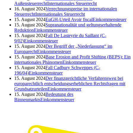
Außensteuerrecht
Internationales Steuerrecht
16. August 2024
Verrechnungspreise im internationalen
Steuerrecht
Internationales Steuerrecht
15. August 2024
EuGH-Urteil Avoir fiscal
Einkommensteuer
15. August 2024
Supranationalität und geltungserhaltende
Reduktion
Einkommensteuer
15. August 2024
Fall De Lasteyrie du Saillant (C-
9/02)
Einkommensteuer
15. August 2024
Der Begriff der „Niederlassung“ im
Europarecht
Einkommensteuer
15. August 2024
Base Erosion and Profit Shifting (BEPS): Ein
internationales Phänomen
Einkommensteuer
15. August 2024
Fall Cadbury Schweppes (C-
196/04)
Einkommensteuer
15. August 2024
Der finanzgerichtliche Verfahrensweg bei
europarechtlich entscheidungserheblichen Rechtsfragen mit
Grundsatzurteilen
Einkommensteuer
15. August 2024
Bedeutung des
Binnenmarkts
Einkommensteuer