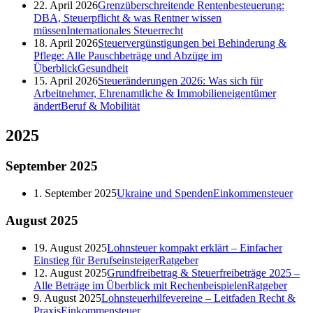
22. April 2026
Grenzüberschreitende Rentenbesteuerung:
DBA, Steuerpflicht & was Rentner wissen
müssen
Internationales Steuerrecht
18. April 2026
Steuervergünstigungen bei Behinderung &
Pflege: Alle Pauschbeträge und Abzüge im
Überblick
Gesundheit
15. April 2026
Steueränderungen 2026: Was sich für
Arbeitnehmer, Ehrenamtliche & Immobilieneigentümer
ändert
Beruf & Mobilität
2025
September
2025
1. September 2025
Ukraine und Spenden
Einkommensteuer
August
2025
19. August 2025
Lohnsteuer kompakt erklärt – Einfacher
Einstieg für Berufseinsteiger
Ratgeber
12. August 2025
Grundfreibetrag & Steuerfreibeträge 2025 –
Alle Beträge im Überblick mit Rechenbeispielen
Ratgeber
9. August 2025
Lohnsteuerhilfevereine – Leitfaden Recht &
Praxis
Einkommensteuer