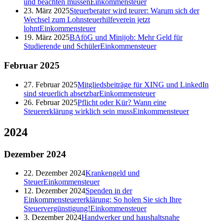
und beachten müssen
Einkommensteuer
23. März 2025
Steuerberater wird teurer: Warum sich der
Wechsel zum Lohnsteuerhilfeverein jetzt
lohnt
Einkommensteuer
19. März 2025
BAföG und Minijob: Mehr Geld für
Studierende und Schüler
Einkommensteuer
Februar
2025
27. Februar 2025
Mitgliedsbeiträge für XING und LinkedIn
sind steuerlich absetzbar
Einkommensteuer
26. Februar 2025
Pflicht oder Kür? Wann eine
Steuererklärung wirklich sein muss
Einkommensteuer
2024
Dezember
2024
22. Dezember 2024
Krankengeld und
Steuer
Einkommensteuer
12. Dezember 2024
Spenden in der
Einkommensteuererklärung: So holen Sie sich Ihre
Steuervergünstigung!
Einkommensteuer
3. Dezember 2024
Handwerker und haushaltsnahe