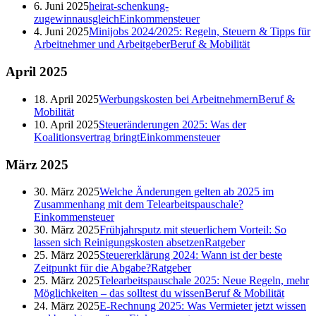
6. Juni 2025
heirat-schenkung-
zugewinnausgleich
Einkommensteuer
4. Juni 2025
Minijobs 2024/2025: Regeln, Steuern & Tipps für
Arbeitnehmer und Arbeitgeber
Beruf & Mobilität
April
2025
18. April 2025
Werbungskosten bei Arbeitnehmern
Beruf &
Mobilität
10. April 2025
Steueränderungen 2025: Was der
Koalitionsvertrag bringt
Einkommensteuer
März
2025
30. März 2025
Welche Änderungen gelten ab 2025 im
Zusammenhang mit dem Telearbeitspauschale?
Einkommensteuer
30. März 2025
Frühjahrsputz mit steuerlichem Vorteil: So
lassen sich Reinigungskosten absetzen
Ratgeber
25. März 2025
Steuererklärung 2024: Wann ist der beste
Zeitpunkt für die Abgabe?
Ratgeber
25. März 2025
Telearbeitspauschale 2025: Neue Regeln, mehr
Möglichkeiten – das solltest du wissen
Beruf & Mobilität
24. März 2025
E-Rechnung 2025: Was Vermieter jetzt wissen