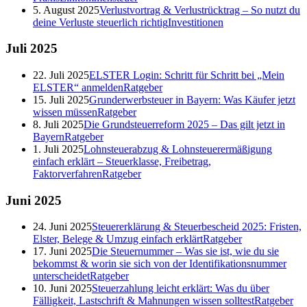
5. August 2025
Verlustvortrag & Verlustrücktrag – So nutzt du
deine Verluste steuerlich richtig
Investitionen
Juli
2025
22. Juli 2025
ELSTER Login: Schritt für Schritt bei „Mein
ELSTER“ anmelden
Ratgeber
15. Juli 2025
Grunderwerbsteuer in Bayern: Was Käufer jetzt
wissen müssen
Ratgeber
8. Juli 2025
Die Grundsteuerreform 2025 – Das gilt jetzt in
Bayern
Ratgeber
1. Juli 2025
Lohnsteuerabzug & Lohnsteuerermäßigung
einfach erklärt – Steuerklasse, Freibetrag,
Faktorverfahren
Ratgeber
Juni
2025
24. Juni 2025
Steuererklärung & Steuerbescheid 2025: Fristen,
Elster, Belege & Umzug einfach erklärt
Ratgeber
17. Juni 2025
Die Steuernummer – Was sie ist, wie du sie
bekommst & worin sie sich von der Identifikationsnummer
unterscheidet
Ratgeber
10. Juni 2025
Steuerzahlung leicht erklärt: Was du über
Fälligkeit, Lastschrift & Mahnungen wissen solltest
Ratgeber