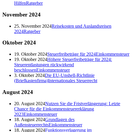
Hilfen
Ratgeber
November
2024
25. November 2024
Reisekosten und Auslandsreisen
2024
Ratgeber
Oktober
2024
19. Oktober 2024
Steuerfreibeträge für 2024
Einkommensteuer
19. Oktober 2024
Höhere Steuerfreibeträge für 2024:
Steuerentlastungen rückwirkend
beschlossen
Einkommensteuer
3. Oktober 2024
Die EU-Unshell-Richtlinie
(Briefkastenfirma)
Internationales Steuerrecht
August
2024
20. August 2024
Nutzen Sie die Fristverlängerung: Letzte
Chance für die Einkommensteuererklärung
2023
Einkommensteuer
18. August 2024
Grundlagen des
Außensteuerrechts
Einkommensteuer
18. August 2024
Funktionsverlagerung im