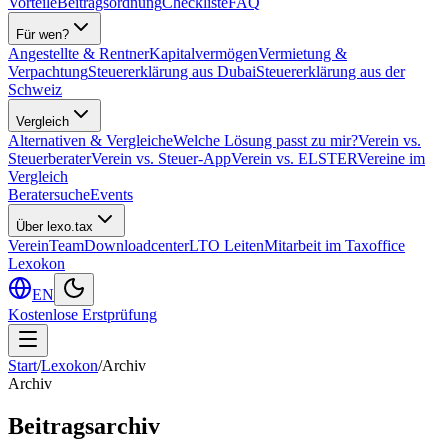
Vorteile
Beitragsordnung
Checkliste
FAQ
Für wen?
Angestellte & Rentner
Kapitalvermögen
Vermietung &
Verpachtung
Steuererklärung aus Dubai
Steuererklärung aus der
Schweiz
Vergleich
Alternativen & Vergleiche
Welche Lösung passt zu mir?
Verein vs.
Steuerberater
Verein vs. Steuer-App
Verein vs. ELSTER
Vereine im
Vergleich
Beratersuche
Events
Über lexo.tax
Verein
Team
Downloadcenter
LTO Leiten
Mitarbeit im Taxoffice
Lexokon
EN
Kostenlose Erstprüfung
Start
/
Lexokon
/
Archiv
Archiv
Beitragsarchiv