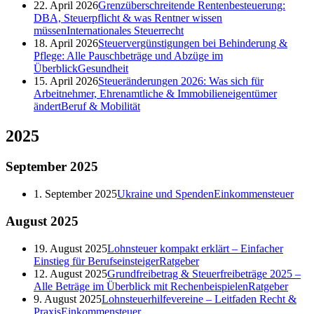
22. April 2026
Grenzüberschreitende Rentenbesteuerung:
DBA, Steuerpflicht & was Rentner wissen
müssen
Internationales Steuerrecht
18. April 2026
Steuervergünstigungen bei Behinderung &
Pflege: Alle Pauschbeträge und Abzüge im
Überblick
Gesundheit
15. April 2026
Steueränderungen 2026: Was sich für
Arbeitnehmer, Ehrenamtliche & Immobilieneigentümer
ändert
Beruf & Mobilität
2025
September
2025
1. September 2025
Ukraine und Spenden
Einkommensteuer
August
2025
19. August 2025
Lohnsteuer kompakt erklärt – Einfacher
Einstieg für Berufseinsteiger
Ratgeber
12. August 2025
Grundfreibetrag & Steuerfreibeträge 2025 –
Alle Beträge im Überblick mit Rechenbeispielen
Ratgeber
9. August 2025
Lohnsteuerhilfevereine – Leitfaden Recht &
Praxis
Einkommensteuer