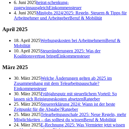
6. Juni 2025
heirat-schenkung-
zugewinnausgleich
Einkommensteuer
4. Juni 2025
Minijobs 2024/2025: Regeln, Steuern & Tipps für
Arbeitnehmer und Arbeitgeber
Beruf & Mobilität
April
2025
18. April 2025
Werbungskosten bei Arbeitnehmern
Beruf &
Mobilität
10. April 2025
Steueränderungen 2025: Was der
Koalitionsvertrag bringt
Einkommensteuer
März
2025
30. März 2025
Welche Änderungen gelten ab 2025 im
Zusammenhang mit dem Telearbeitspauschale?
Einkommensteuer
30. März 2025
Frühjahrsputz mit steuerlichem Vorteil: So
lassen sich Reinigungskosten absetzen
Ratgeber
25. März 2025
Steuererklärung 2024: Wann ist der beste
Zeitpunkt für die Abgabe?
Ratgeber
25. März 2025
Telearbeitspauschale 2025: Neue Regeln, mehr
Möglichkeiten – das solltest du wissen
Beruf & Mobilität
24. März 2025
E-Rechnung 2025: Was Vermieter jetzt wissen