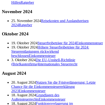
Hilfen
Ratgeber
November
2024
25. November 2024
Reisekosten und Auslandsreisen
2024
Ratgeber
Oktober
2024
19. Oktober 2024
Steuerfreibeträge für 2024
Einkommensteuer
19. Oktober 2024
Höhere Steuerfreibeträge für 2024:
Steuerentlastungen rückwirkend
beschlossen
Einkommensteuer
3. Oktober 2024
Die EU-Unshell-Richtlinie
(Briefkastenfirma)
Internationales Steuerrecht
August
2024
20. August 2024
Nutzen Sie die Fristverlängerung: Letzte
Chance für die Einkommensteuererklärung
2023
Einkommensteuer
18. August 2024
Grundlagen des
Außensteuerrechts
Einkommensteuer
18. August 2024
Funktionsverlagerung im