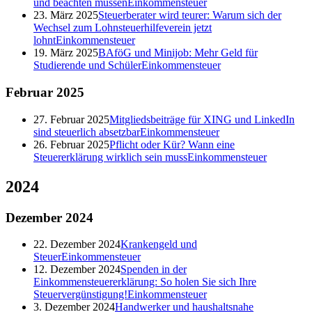
und beachten müssen
Einkommensteuer
23. März 2025
Steuerberater wird teurer: Warum sich der
Wechsel zum Lohnsteuerhilfeverein jetzt
lohnt
Einkommensteuer
19. März 2025
BAföG und Minijob: Mehr Geld für
Studierende und Schüler
Einkommensteuer
Februar
2025
27. Februar 2025
Mitgliedsbeiträge für XING und LinkedIn
sind steuerlich absetzbar
Einkommensteuer
26. Februar 2025
Pflicht oder Kür? Wann eine
Steuererklärung wirklich sein muss
Einkommensteuer
2024
Dezember
2024
22. Dezember 2024
Krankengeld und
Steuer
Einkommensteuer
12. Dezember 2024
Spenden in der
Einkommensteuererklärung: So holen Sie sich Ihre
Steuervergünstigung!
Einkommensteuer
3. Dezember 2024
Handwerker und haushaltsnahe