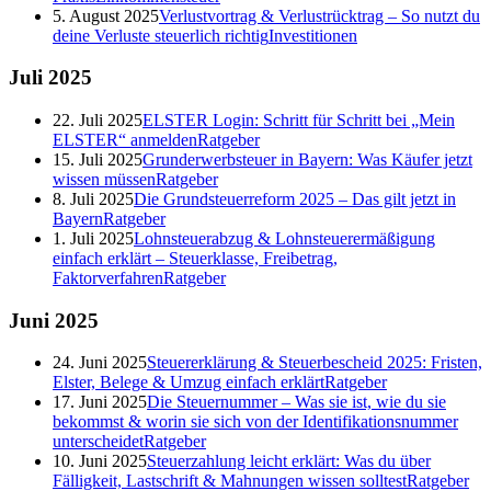
5. August 2025
Verlustvortrag & Verlustrücktrag – So nutzt du
deine Verluste steuerlich richtig
Investitionen
Juli
2025
22. Juli 2025
ELSTER Login: Schritt für Schritt bei „Mein
ELSTER“ anmelden
Ratgeber
15. Juli 2025
Grunderwerbsteuer in Bayern: Was Käufer jetzt
wissen müssen
Ratgeber
8. Juli 2025
Die Grundsteuerreform 2025 – Das gilt jetzt in
Bayern
Ratgeber
1. Juli 2025
Lohnsteuerabzug & Lohnsteuerermäßigung
einfach erklärt – Steuerklasse, Freibetrag,
Faktorverfahren
Ratgeber
Juni
2025
24. Juni 2025
Steuererklärung & Steuerbescheid 2025: Fristen,
Elster, Belege & Umzug einfach erklärt
Ratgeber
17. Juni 2025
Die Steuernummer – Was sie ist, wie du sie
bekommst & worin sie sich von der Identifikationsnummer
unterscheidet
Ratgeber
10. Juni 2025
Steuerzahlung leicht erklärt: Was du über
Fälligkeit, Lastschrift & Mahnungen wissen solltest
Ratgeber