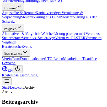
Vorteile
Beitragsordnung
Checkliste
FAQ
Für wen?
Angestellte & Rentner
Kapitalvermögen
Vermietung &
Verpachtung
Steuererklärung aus Dubai
Steuererklärung aus der
Schweiz
Vergleich
Alternativen & Vergleiche
Welche Lösung passt zu mir?
Verein vs.
Steuerberater
Verein vs. Steuer-App
Verein vs. ELSTER
Vereine im
Vergleich
Beratersuche
Events
Über lexo.tax
Verein
Team
Downloadcenter
LTO Leiten
Mitarbeit im Taxoffice
Lexokon
EN
Kostenlose Erstprüfung
Start
/
Lexokon
/
Archiv
Archiv
Beitragsarchiv