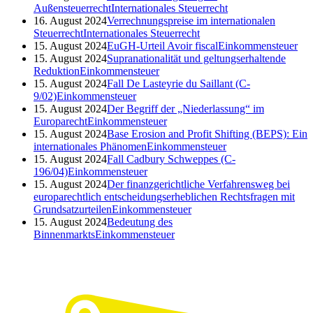
Außensteuerrecht
Internationales Steuerrecht
16. August 2024
Verrechnungspreise im internationalen
Steuerrecht
Internationales Steuerrecht
15. August 2024
EuGH-Urteil Avoir fiscal
Einkommensteuer
15. August 2024
Supranationalität und geltungserhaltende
Reduktion
Einkommensteuer
15. August 2024
Fall De Lasteyrie du Saillant (C-
9/02)
Einkommensteuer
15. August 2024
Der Begriff der „Niederlassung“ im
Europarecht
Einkommensteuer
15. August 2024
Base Erosion and Profit Shifting (BEPS): Ein
internationales Phänomen
Einkommensteuer
15. August 2024
Fall Cadbury Schweppes (C-
196/04)
Einkommensteuer
15. August 2024
Der finanzgerichtliche Verfahrensweg bei
europarechtlich entscheidungserheblichen Rechtsfragen mit
Grundsatzurteilen
Einkommensteuer
15. August 2024
Bedeutung des
Binnenmarkts
Einkommensteuer