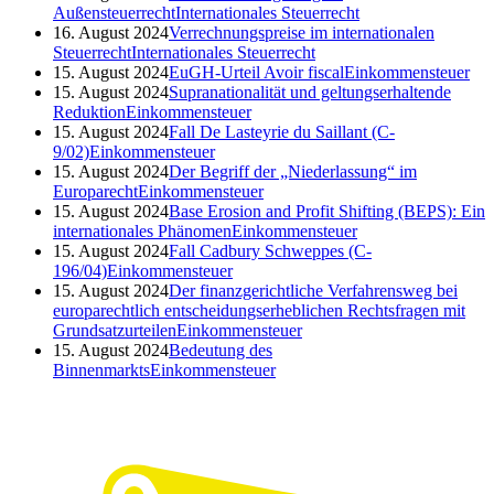
Außensteuerrecht
Internationales Steuerrecht
16. August 2024
Verrechnungspreise im internationalen
Steuerrecht
Internationales Steuerrecht
15. August 2024
EuGH-Urteil Avoir fiscal
Einkommensteuer
15. August 2024
Supranationalität und geltungserhaltende
Reduktion
Einkommensteuer
15. August 2024
Fall De Lasteyrie du Saillant (C-
9/02)
Einkommensteuer
15. August 2024
Der Begriff der „Niederlassung“ im
Europarecht
Einkommensteuer
15. August 2024
Base Erosion and Profit Shifting (BEPS): Ein
internationales Phänomen
Einkommensteuer
15. August 2024
Fall Cadbury Schweppes (C-
196/04)
Einkommensteuer
15. August 2024
Der finanzgerichtliche Verfahrensweg bei
europarechtlich entscheidungserheblichen Rechtsfragen mit
Grundsatzurteilen
Einkommensteuer
15. August 2024
Bedeutung des
Binnenmarkts
Einkommensteuer