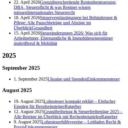
22. April 2026
Grenzüberschreitende Rentenbesteuerung:
DBA, Steuerpflicht & was Rentner wissen
müssen
Internationales Steuerrecht
18. April 2026
Steuervergünstigungen bei Behinderung &
Pflege: Alle Pauschbeträge und Abzüge im
Überblick
Gesundheit
15. April 2026
Steueränderungen 2026: Was sich für
Arbeitnehmer, Ehrenamtliche & Immobilieneigentümer
ändert
Beruf & Mobilität
2025
September
2025
1. September 2025
Ukraine und Spenden
Einkommensteuer
August
2025
19. August 2025
Lohnsteuer kompakt erklärt – Einfacher
Einstieg für Berufseinsteiger
Ratgeber
12. August 2025
Grundfreibetrag & Steuerfreibeträge 2025 –
Alle Beträge im Überblick mit Rechenbeispielen
Ratgeber
9. August 2025
Lohnsteuerhilfevereine – Leitfaden Recht &
Praxis
Einkommensteuer