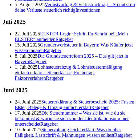
5. August 2025
Verlustvortrag & Verlustrücktrag – So nutzt du
deine Verluste steuerlich richtig
Investitionen
Juli
2025
22. Juli 2025
ELSTER Login: Schritt für Schritt bei „Mein
ELSTER“ anmelden
Ratgeber
15. Juli 2025
Grunderwerbsteuer in Bayern: Was Käufer jetzt
wissen müssen
Ratgeber
8. Juli 2025
Die Grundsteuerreform 2025 – Das gilt jetzt in
Bayern
Ratgeber
1. Juli 2025
Lohnsteuerabzug & Lohnsteuerermäßigung
einfach erklärt – Steuerklasse, Freibetrag,
Faktorverfahren
Ratgeber
Juni
2025
24. Juni 2025
Steuererklärung & Steuerbescheid 2025: Fristen,
Elster, Belege & Umzug einfach erklärt
Ratgeber
17. Juni 2025
Die Steuernummer – Was sie ist, wie du sie
bekommst & worin sie sich von der Identifikationsnummer
unterscheidet
Ratgeber
10. Juni 2025
Steuerzahlung leicht erklärt: Was du über
Fälligkeit, Lastschrift & Mahnungen wissen solltest
Ratgeber