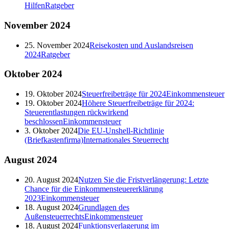
Hilfen
Ratgeber
November
2024
25. November 2024
Reisekosten und Auslandsreisen
2024
Ratgeber
Oktober
2024
19. Oktober 2024
Steuerfreibeträge für 2024
Einkommensteuer
19. Oktober 2024
Höhere Steuerfreibeträge für 2024:
Steuerentlastungen rückwirkend
beschlossen
Einkommensteuer
3. Oktober 2024
Die EU-Unshell-Richtlinie
(Briefkastenfirma)
Internationales Steuerrecht
August
2024
20. August 2024
Nutzen Sie die Fristverlängerung: Letzte
Chance für die Einkommensteuererklärung
2023
Einkommensteuer
18. August 2024
Grundlagen des
Außensteuerrechts
Einkommensteuer
18. August 2024
Funktionsverlagerung im