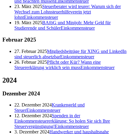
und beachten müssen
Einkommensteuer
23. März 2025
Steuerberater wird teurer: Warum sich der
Wechsel zum Lohnsteuerhilfeverein jetzt
lohnt
Einkommensteuer
19. März 2025
BAföG und Minijob: Mehr Geld für
Studierende und Schüler
Einkommensteuer
Februar
2025
27. Februar 2025
Mitgliedsbeiträge für XING und LinkedIn
sind steuerlich absetzbar
Einkommensteuer
26. Februar 2025
Pflicht oder Kür? Wann eine
Steuererklärung wirklich sein muss
Einkommensteuer
2024
Dezember
2024
22. Dezember 2024
Krankengeld und
Steuer
Einkommensteuer
12. Dezember 2024
Spenden in der
Einkommensteuererklärung: So holen Sie sich Ihre
Steuervergünstigung!
Einkommensteuer
3. Dezember 2024
Handwerker und haushaltsnahe