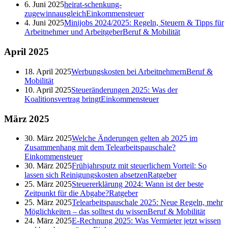
6. Juni 2025
heirat-schenkung-
zugewinnausgleich
Einkommensteuer
4. Juni 2025
Minijobs 2024/2025: Regeln, Steuern & Tipps für
Arbeitnehmer und Arbeitgeber
Beruf & Mobilität
April
2025
18. April 2025
Werbungskosten bei Arbeitnehmern
Beruf &
Mobilität
10. April 2025
Steueränderungen 2025: Was der
Koalitionsvertrag bringt
Einkommensteuer
März
2025
30. März 2025
Welche Änderungen gelten ab 2025 im
Zusammenhang mit dem Telearbeitspauschale?
Einkommensteuer
30. März 2025
Frühjahrsputz mit steuerlichem Vorteil: So
lassen sich Reinigungskosten absetzen
Ratgeber
25. März 2025
Steuererklärung 2024: Wann ist der beste
Zeitpunkt für die Abgabe?
Ratgeber
25. März 2025
Telearbeitspauschale 2025: Neue Regeln, mehr
Möglichkeiten – das solltest du wissen
Beruf & Mobilität
24. März 2025
E-Rechnung 2025: Was Vermieter jetzt wissen