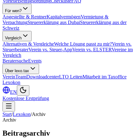
Vorteile
Beitragsordnung
Checkliste
FAQ
Für wen?
Angestellte & Rentner
Kapitalvermögen
Vermietung &
Verpachtung
Steuererklärung aus Dubai
Steuererklärung aus der
Schweiz
Vergleich
Alternativen & Vergleiche
Welche Lösung passt zu mir?
Verein vs.
Steuerberater
Verein vs. Steuer-App
Verein vs. ELSTER
Vereine im
Vergleich
Beratersuche
Events
Über lexo.tax
Verein
Team
Downloadcenter
LTO Leiten
Mitarbeit im Taxoffice
Lexokon
EN
Kostenlose Erstprüfung
Start
/
Lexokon
/
Archiv
Archiv
Beitragsarchiv