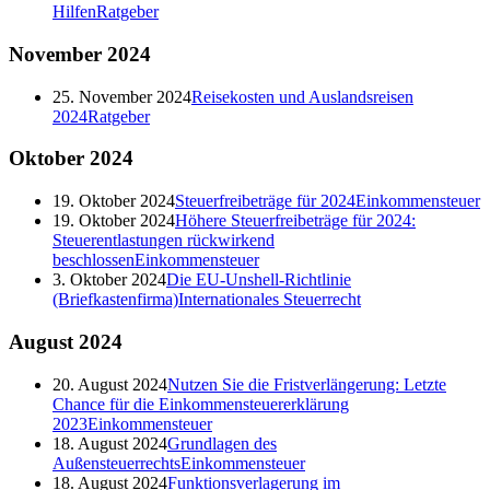
Hilfen
Ratgeber
November
2024
25. November 2024
Reisekosten und Auslandsreisen
2024
Ratgeber
Oktober
2024
19. Oktober 2024
Steuerfreibeträge für 2024
Einkommensteuer
19. Oktober 2024
Höhere Steuerfreibeträge für 2024:
Steuerentlastungen rückwirkend
beschlossen
Einkommensteuer
3. Oktober 2024
Die EU-Unshell-Richtlinie
(Briefkastenfirma)
Internationales Steuerrecht
August
2024
20. August 2024
Nutzen Sie die Fristverlängerung: Letzte
Chance für die Einkommensteuererklärung
2023
Einkommensteuer
18. August 2024
Grundlagen des
Außensteuerrechts
Einkommensteuer
18. August 2024
Funktionsverlagerung im