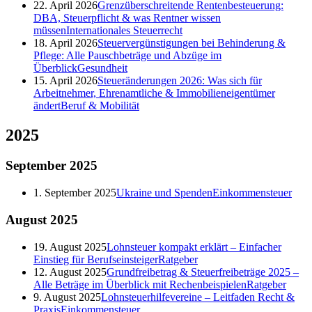
22. April 2026
Grenzüberschreitende Rentenbesteuerung:
DBA, Steuerpflicht & was Rentner wissen
müssen
Internationales Steuerrecht
18. April 2026
Steuervergünstigungen bei Behinderung &
Pflege: Alle Pauschbeträge und Abzüge im
Überblick
Gesundheit
15. April 2026
Steueränderungen 2026: Was sich für
Arbeitnehmer, Ehrenamtliche & Immobilieneigentümer
ändert
Beruf & Mobilität
2025
September
2025
1. September 2025
Ukraine und Spenden
Einkommensteuer
August
2025
19. August 2025
Lohnsteuer kompakt erklärt – Einfacher
Einstieg für Berufseinsteiger
Ratgeber
12. August 2025
Grundfreibetrag & Steuerfreibeträge 2025 –
Alle Beträge im Überblick mit Rechenbeispielen
Ratgeber
9. August 2025
Lohnsteuerhilfevereine – Leitfaden Recht &
Praxis
Einkommensteuer