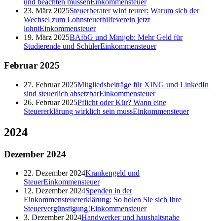
und beachten müssen
Einkommensteuer
23. März 2025
Steuerberater wird teurer: Warum sich der
Wechsel zum Lohnsteuerhilfeverein jetzt
lohnt
Einkommensteuer
19. März 2025
BAföG und Minijob: Mehr Geld für
Studierende und Schüler
Einkommensteuer
Februar
2025
27. Februar 2025
Mitgliedsbeiträge für XING und LinkedIn
sind steuerlich absetzbar
Einkommensteuer
26. Februar 2025
Pflicht oder Kür? Wann eine
Steuererklärung wirklich sein muss
Einkommensteuer
2024
Dezember
2024
22. Dezember 2024
Krankengeld und
Steuer
Einkommensteuer
12. Dezember 2024
Spenden in der
Einkommensteuererklärung: So holen Sie sich Ihre
Steuervergünstigung!
Einkommensteuer
3. Dezember 2024
Handwerker und haushaltsnahe