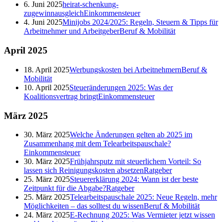
6. Juni 2025
heirat-schenkung-
zugewinnausgleich
Einkommensteuer
4. Juni 2025
Minijobs 2024/2025: Regeln, Steuern & Tipps für
Arbeitnehmer und Arbeitgeber
Beruf & Mobilität
April
2025
18. April 2025
Werbungskosten bei Arbeitnehmern
Beruf &
Mobilität
10. April 2025
Steueränderungen 2025: Was der
Koalitionsvertrag bringt
Einkommensteuer
März
2025
30. März 2025
Welche Änderungen gelten ab 2025 im
Zusammenhang mit dem Telearbeitspauschale?
Einkommensteuer
30. März 2025
Frühjahrsputz mit steuerlichem Vorteil: So
lassen sich Reinigungskosten absetzen
Ratgeber
25. März 2025
Steuererklärung 2024: Wann ist der beste
Zeitpunkt für die Abgabe?
Ratgeber
25. März 2025
Telearbeitspauschale 2025: Neue Regeln, mehr
Möglichkeiten – das solltest du wissen
Beruf & Mobilität
24. März 2025
E-Rechnung 2025: Was Vermieter jetzt wissen