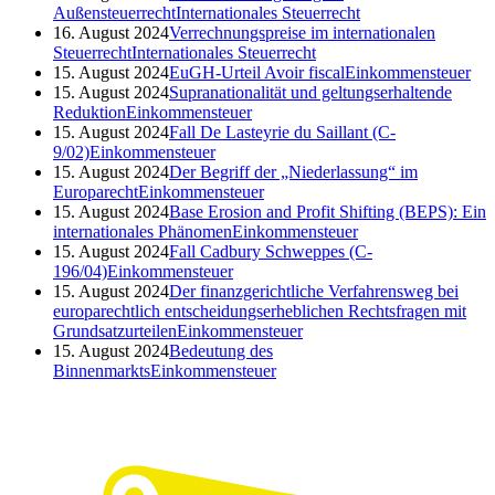
Außensteuerrecht
Internationales Steuerrecht
16. August 2024
Verrechnungspreise im internationalen
Steuerrecht
Internationales Steuerrecht
15. August 2024
EuGH-Urteil Avoir fiscal
Einkommensteuer
15. August 2024
Supranationalität und geltungserhaltende
Reduktion
Einkommensteuer
15. August 2024
Fall De Lasteyrie du Saillant (C-
9/02)
Einkommensteuer
15. August 2024
Der Begriff der „Niederlassung“ im
Europarecht
Einkommensteuer
15. August 2024
Base Erosion and Profit Shifting (BEPS): Ein
internationales Phänomen
Einkommensteuer
15. August 2024
Fall Cadbury Schweppes (C-
196/04)
Einkommensteuer
15. August 2024
Der finanzgerichtliche Verfahrensweg bei
europarechtlich entscheidungserheblichen Rechtsfragen mit
Grundsatzurteilen
Einkommensteuer
15. August 2024
Bedeutung des
Binnenmarkts
Einkommensteuer