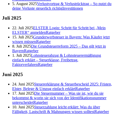
5. August 2025
Verlustvortrag & Verlustrücktrag – So nutzt du
deine Verluste steuerlich richtig
Investitionen
Juli
2025
22. Juli 2025
ELSTER Login: Schritt für Schritt bei „Mein
ELSTER“ anmelden
Ratgeber
15. Juli 2025
Grunderwerbsteuer in Bayern: Was Käufer jetzt
wissen müssen
Ratgeber
8. Juli 2025
Die Grundsteuerreform 2025 – Das gilt jetzt in
Bayern
Ratgeber
1. Juli 2025
Lohnsteuerabzug & Lohnsteuerermäßigung
einfach erklärt – Steuerklasse, Freibetrag,
Faktorverfahren
Ratgeber
Juni
2025
24. Juni 2025
Steuererklärung & Steuerbescheid 2025: Fristen,
Elster, Belege & Umzug einfach erklärt
Ratgeber
17. Juni 2025
Die Steuernummer – Was sie ist, wie du sie
bekommst & worin sie sich von der Identifikationsnummer
unterscheidet
Ratgeber
10. Juni 2025
Steuerzahlung leicht erklärt: Was du über
Fälligkeit, Lastschrift & Mahnungen wissen solltest
Ratgeber