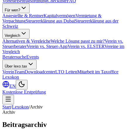
Vorteile
Beitragsordnung
Checkliste
FAQ
Für wen?
Angestellte & Rentner
Kapitalvermögen
Vermietung &
Verpachtung
Steuererklärung aus Dubai
Steuererklärung aus der
Schweiz
Vergleich
Alternativen & Vergleiche
Welche Lösung passt zu mir?
Verein vs.
Steuerberater
Verein vs. Steuer-App
Verein vs. ELSTER
Vereine im
Vergleich
Beratersuche
Events
Über lexo.tax
Verein
Team
Downloadcenter
LTO Leiten
Mitarbeit im Taxoffice
Lexokon
EN
Kostenlose Erstprüfung
Start
/
Lexokon
/
Archiv
Archiv
Beitragsarchiv