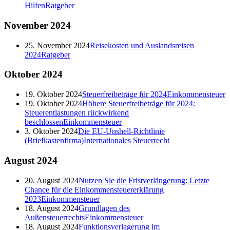
Hilfen
Ratgeber
November
2024
25. November 2024
Reisekosten und Auslandsreisen
2024
Ratgeber
Oktober
2024
19. Oktober 2024
Steuerfreibeträge für 2024
Einkommensteuer
19. Oktober 2024
Höhere Steuerfreibeträge für 2024:
Steuerentlastungen rückwirkend
beschlossen
Einkommensteuer
3. Oktober 2024
Die EU-Unshell-Richtlinie
(Briefkastenfirma)
Internationales Steuerrecht
August
2024
20. August 2024
Nutzen Sie die Fristverlängerung: Letzte
Chance für die Einkommensteuererklärung
2023
Einkommensteuer
18. August 2024
Grundlagen des
Außensteuerrechts
Einkommensteuer
18. August 2024
Funktionsverlagerung im