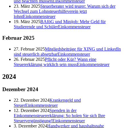
und beachten müssen
Einkommensteuer
23. März 2025
Steuerberater wird teurer: Warum sich der
Wechsel zum Lohnsteuerhilfeverein jetzt
lohnt
Einkommensteuer
19. März 2025
BAföG und Minijob: Mehr Geld für
Studierende und Schüler
Einkommensteuer
Februar
2025
27. Februar 2025
Mitgliedsbeiträge für XING und LinkedIn
sind steuerlich absetzbar
Einkommensteuer
26. Februar 2025
Pflicht oder Kür? Wann eine
Steuererklärung wirklich sein muss
Einkommensteuer
2024
Dezember
2024
22. Dezember 2024
Krankengeld und
Steuer
Einkommensteuer
12. Dezember 2024
Spenden in der
Einkommensteuererklärung: So holen Sie sich Ihre
Steuervergünstigung!
Einkommensteuer
3. Dezember 2024
Handwerker und haushaltsnahe