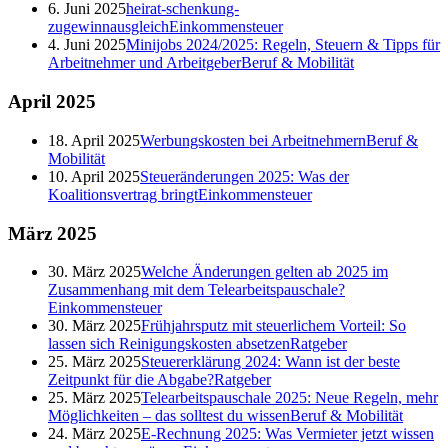
6. Juni 2025
heirat-schenkung-
zugewinnausgleich
Einkommensteuer
4. Juni 2025
Minijobs 2024/2025: Regeln, Steuern & Tipps für
Arbeitnehmer und Arbeitgeber
Beruf & Mobilität
April
2025
18. April 2025
Werbungskosten bei Arbeitnehmern
Beruf &
Mobilität
10. April 2025
Steueränderungen 2025: Was der
Koalitionsvertrag bringt
Einkommensteuer
März
2025
30. März 2025
Welche Änderungen gelten ab 2025 im
Zusammenhang mit dem Telearbeitspauschale?
Einkommensteuer
30. März 2025
Frühjahrsputz mit steuerlichem Vorteil: So
lassen sich Reinigungskosten absetzen
Ratgeber
25. März 2025
Steuererklärung 2024: Wann ist der beste
Zeitpunkt für die Abgabe?
Ratgeber
25. März 2025
Telearbeitspauschale 2025: Neue Regeln, mehr
Möglichkeiten – das solltest du wissen
Beruf & Mobilität
24. März 2025
E-Rechnung 2025: Was Vermieter jetzt wissen