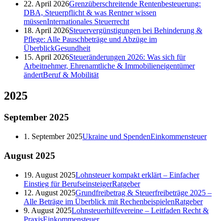
22. April 2026
Grenzüberschreitende Rentenbesteuerung:
DBA, Steuerpflicht & was Rentner wissen
müssen
Internationales Steuerrecht
18. April 2026
Steuervergünstigungen bei Behinderung &
Pflege: Alle Pauschbeträge und Abzüge im
Überblick
Gesundheit
15. April 2026
Steueränderungen 2026: Was sich für
Arbeitnehmer, Ehrenamtliche & Immobilieneigentümer
ändert
Beruf & Mobilität
2025
September
2025
1. September 2025
Ukraine und Spenden
Einkommensteuer
August
2025
19. August 2025
Lohnsteuer kompakt erklärt – Einfacher
Einstieg für Berufseinsteiger
Ratgeber
12. August 2025
Grundfreibetrag & Steuerfreibeträge 2025 –
Alle Beträge im Überblick mit Rechenbeispielen
Ratgeber
9. August 2025
Lohnsteuerhilfevereine – Leitfaden Recht &
Praxis
Einkommensteuer