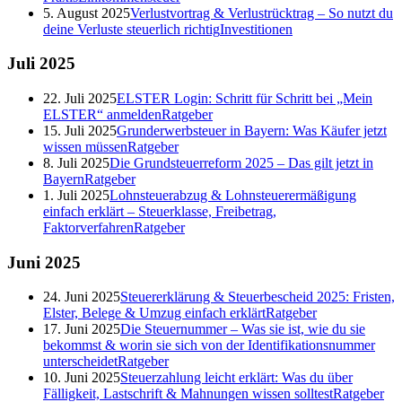
5. August 2025
Verlustvortrag & Verlustrücktrag – So nutzt du
deine Verluste steuerlich richtig
Investitionen
Juli
2025
22. Juli 2025
ELSTER Login: Schritt für Schritt bei „Mein
ELSTER“ anmelden
Ratgeber
15. Juli 2025
Grunderwerbsteuer in Bayern: Was Käufer jetzt
wissen müssen
Ratgeber
8. Juli 2025
Die Grundsteuerreform 2025 – Das gilt jetzt in
Bayern
Ratgeber
1. Juli 2025
Lohnsteuerabzug & Lohnsteuerermäßigung
einfach erklärt – Steuerklasse, Freibetrag,
Faktorverfahren
Ratgeber
Juni
2025
24. Juni 2025
Steuererklärung & Steuerbescheid 2025: Fristen,
Elster, Belege & Umzug einfach erklärt
Ratgeber
17. Juni 2025
Die Steuernummer – Was sie ist, wie du sie
bekommst & worin sie sich von der Identifikationsnummer
unterscheidet
Ratgeber
10. Juni 2025
Steuerzahlung leicht erklärt: Was du über
Fälligkeit, Lastschrift & Mahnungen wissen solltest
Ratgeber