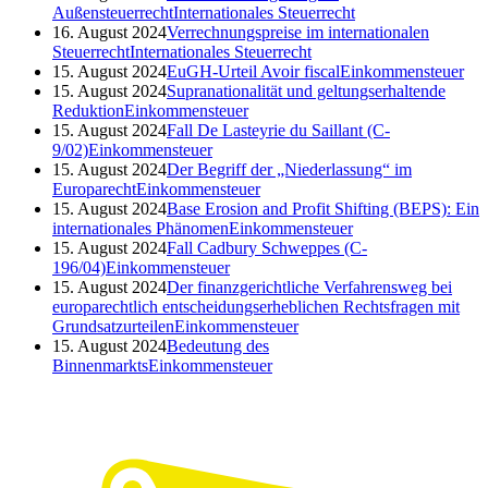
Außensteuerrecht
Internationales Steuerrecht
16. August 2024
Verrechnungspreise im internationalen
Steuerrecht
Internationales Steuerrecht
15. August 2024
EuGH-Urteil Avoir fiscal
Einkommensteuer
15. August 2024
Supranationalität und geltungserhaltende
Reduktion
Einkommensteuer
15. August 2024
Fall De Lasteyrie du Saillant (C-
9/02)
Einkommensteuer
15. August 2024
Der Begriff der „Niederlassung“ im
Europarecht
Einkommensteuer
15. August 2024
Base Erosion and Profit Shifting (BEPS): Ein
internationales Phänomen
Einkommensteuer
15. August 2024
Fall Cadbury Schweppes (C-
196/04)
Einkommensteuer
15. August 2024
Der finanzgerichtliche Verfahrensweg bei
europarechtlich entscheidungserheblichen Rechtsfragen mit
Grundsatzurteilen
Einkommensteuer
15. August 2024
Bedeutung des
Binnenmarkts
Einkommensteuer