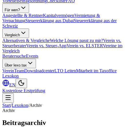
Vorteile
Beitragsordnung
Checkliste
FAQ
Für wen?
Angestellte & Rentner
Kapitalvermögen
Vermietung &
Verpachtung
Steuererklärung aus Dubai
Steuererklärung aus der
Schweiz
Vergleich
Alternativen & Vergleiche
Welche Lösung passt zu mir?
Verein vs.
Steuerberater
Verein vs. Steuer-App
Verein vs. ELSTER
Vereine im
Vergleich
Beratersuche
Events
Über lexo.tax
Verein
Team
Downloadcenter
LTO Leiten
Mitarbeit im Taxoffice
Lexokon
EN
Kostenlose Erstprüfung
Start
/
Lexokon
/
Archiv
Archiv
Beitragsarchiv