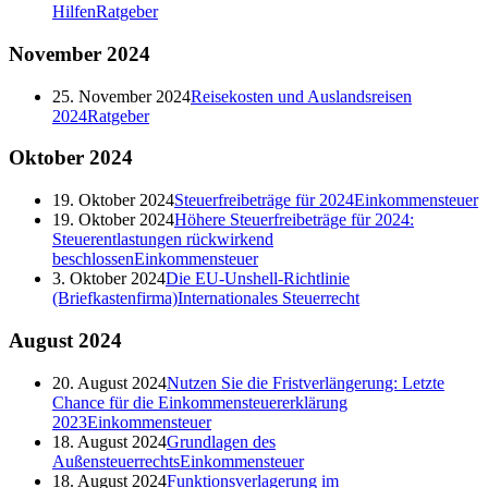
Hilfen
Ratgeber
November
2024
25. November 2024
Reisekosten und Auslandsreisen
2024
Ratgeber
Oktober
2024
19. Oktober 2024
Steuerfreibeträge für 2024
Einkommensteuer
19. Oktober 2024
Höhere Steuerfreibeträge für 2024:
Steuerentlastungen rückwirkend
beschlossen
Einkommensteuer
3. Oktober 2024
Die EU-Unshell-Richtlinie
(Briefkastenfirma)
Internationales Steuerrecht
August
2024
20. August 2024
Nutzen Sie die Fristverlängerung: Letzte
Chance für die Einkommensteuererklärung
2023
Einkommensteuer
18. August 2024
Grundlagen des
Außensteuerrechts
Einkommensteuer
18. August 2024
Funktionsverlagerung im