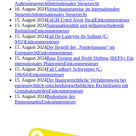
Außensteuerrecht
Internationales Steuerrecht
16. August 2024
Verrechnungspreise im internationalen
Steuerrecht
Internationales Steuerrecht
15. August 2024
EuGH-Urteil Avoir fiscal
Einkommensteuer
15. August 2024
Supranationalität und geltungserhaltende
Reduktion
Einkommensteuer
15. August 2024
Fall De Lasteyrie du Saillant (C-
9/02)
Einkommensteuer
15. August 2024
Der Begriff der „Niederlassung“ im
Europarecht
Einkommensteuer
15. August 2024
Base Erosion and Profit Shifting (BEPS): Ein
internationales Phänomen
Einkommensteuer
15. August 2024
Fall Cadbury Schweppes (C-
196/04)
Einkommensteuer
15. August 2024
Der finanzgerichtliche Verfahrensweg bei
europarechtlich entscheidungserheblichen Rechtsfragen mit
Grundsatzurteilen
Einkommensteuer
15. August 2024
Bedeutung des
Binnenmarkts
Einkommensteuer