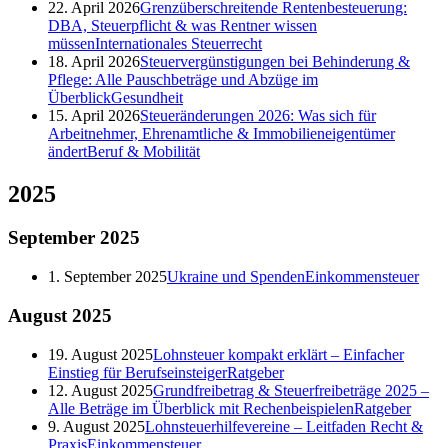
22. April 2026
Grenzüberschreitende Rentenbesteuerung:
DBA, Steuerpflicht & was Rentner wissen
müssen
Internationales Steuerrecht
18. April 2026
Steuervergünstigungen bei Behinderung &
Pflege: Alle Pauschbeträge und Abzüge im
Überblick
Gesundheit
15. April 2026
Steueränderungen 2026: Was sich für
Arbeitnehmer, Ehrenamtliche & Immobilieneigentümer
ändert
Beruf & Mobilität
2025
September
2025
1. September 2025
Ukraine und Spenden
Einkommensteuer
August
2025
19. August 2025
Lohnsteuer kompakt erklärt – Einfacher
Einstieg für Berufseinsteiger
Ratgeber
12. August 2025
Grundfreibetrag & Steuerfreibeträge 2025 –
Alle Beträge im Überblick mit Rechenbeispielen
Ratgeber
9. August 2025
Lohnsteuerhilfevereine – Leitfaden Recht &
Praxis
Einkommensteuer