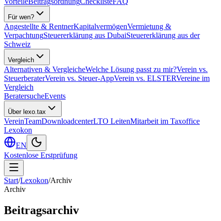
Vorteile
Beitragsordnung
Checkliste
FAQ
Für wen?
Angestellte & Rentner
Kapitalvermögen
Vermietung &
Verpachtung
Steuererklärung aus Dubai
Steuererklärung aus der
Schweiz
Vergleich
Alternativen & Vergleiche
Welche Lösung passt zu mir?
Verein vs.
Steuerberater
Verein vs. Steuer-App
Verein vs. ELSTER
Vereine im
Vergleich
Beratersuche
Events
Über lexo.tax
Verein
Team
Downloadcenter
LTO Leiten
Mitarbeit im Taxoffice
Lexokon
EN
Kostenlose Erstprüfung
Start
/
Lexokon
/
Archiv
Archiv
Beitragsarchiv