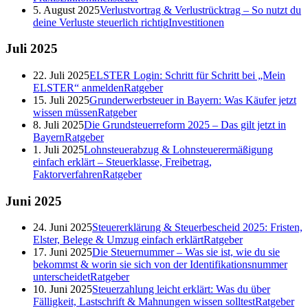
5. August 2025
Verlustvortrag & Verlustrücktrag – So nutzt du
deine Verluste steuerlich richtig
Investitionen
Juli
2025
22. Juli 2025
ELSTER Login: Schritt für Schritt bei „Mein
ELSTER“ anmelden
Ratgeber
15. Juli 2025
Grunderwerbsteuer in Bayern: Was Käufer jetzt
wissen müssen
Ratgeber
8. Juli 2025
Die Grundsteuerreform 2025 – Das gilt jetzt in
Bayern
Ratgeber
1. Juli 2025
Lohnsteuerabzug & Lohnsteuerermäßigung
einfach erklärt – Steuerklasse, Freibetrag,
Faktorverfahren
Ratgeber
Juni
2025
24. Juni 2025
Steuererklärung & Steuerbescheid 2025: Fristen,
Elster, Belege & Umzug einfach erklärt
Ratgeber
17. Juni 2025
Die Steuernummer – Was sie ist, wie du sie
bekommst & worin sie sich von der Identifikationsnummer
unterscheidet
Ratgeber
10. Juni 2025
Steuerzahlung leicht erklärt: Was du über
Fälligkeit, Lastschrift & Mahnungen wissen solltest
Ratgeber