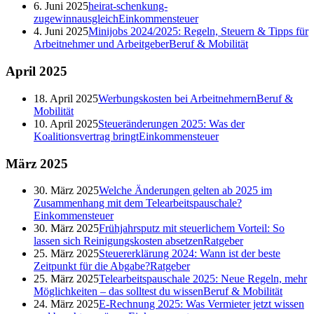
6. Juni 2025
heirat-schenkung-
zugewinnausgleich
Einkommensteuer
4. Juni 2025
Minijobs 2024/2025: Regeln, Steuern & Tipps für
Arbeitnehmer und Arbeitgeber
Beruf & Mobilität
April
2025
18. April 2025
Werbungskosten bei Arbeitnehmern
Beruf &
Mobilität
10. April 2025
Steueränderungen 2025: Was der
Koalitionsvertrag bringt
Einkommensteuer
März
2025
30. März 2025
Welche Änderungen gelten ab 2025 im
Zusammenhang mit dem Telearbeitspauschale?
Einkommensteuer
30. März 2025
Frühjahrsputz mit steuerlichem Vorteil: So
lassen sich Reinigungskosten absetzen
Ratgeber
25. März 2025
Steuererklärung 2024: Wann ist der beste
Zeitpunkt für die Abgabe?
Ratgeber
25. März 2025
Telearbeitspauschale 2025: Neue Regeln, mehr
Möglichkeiten – das solltest du wissen
Beruf & Mobilität
24. März 2025
E-Rechnung 2025: Was Vermieter jetzt wissen