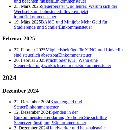
und beachten müssen
Einkommensteuer
23. März 2025
Steuerberater wird teurer: Warum sich der
Wechsel zum Lohnsteuerhilfeverein jetzt
lohnt
Einkommensteuer
19. März 2025
BAföG und Minijob: Mehr Geld für
Studierende und Schüler
Einkommensteuer
Februar
2025
27. Februar 2025
Mitgliedsbeiträge für XING und LinkedIn
sind steuerlich absetzbar
Einkommensteuer
26. Februar 2025
Pflicht oder Kür? Wann eine
Steuererklärung wirklich sein muss
Einkommensteuer
2024
Dezember
2024
22. Dezember 2024
Krankengeld und
Steuer
Einkommensteuer
12. Dezember 2024
Spenden in der
Einkommensteuererklärung: So holen Sie sich Ihre
Steuervergünstigung!
Einkommensteuer
3. Dezember 2024
Handwerker und haushaltsnahe