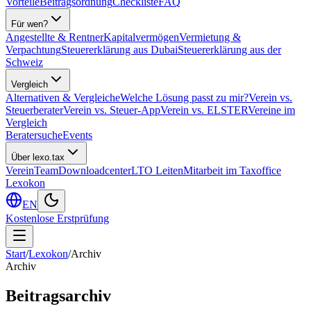
Vorteile
Beitragsordnung
Checkliste
FAQ
Für wen?
Angestellte & Rentner
Kapitalvermögen
Vermietung &
Verpachtung
Steuererklärung aus Dubai
Steuererklärung aus der
Schweiz
Vergleich
Alternativen & Vergleiche
Welche Lösung passt zu mir?
Verein vs.
Steuerberater
Verein vs. Steuer-App
Verein vs. ELSTER
Vereine im
Vergleich
Beratersuche
Events
Über lexo.tax
Verein
Team
Downloadcenter
LTO Leiten
Mitarbeit im Taxoffice
Lexokon
EN
Kostenlose Erstprüfung
Start
/
Lexokon
/
Archiv
Archiv
Beitragsarchiv