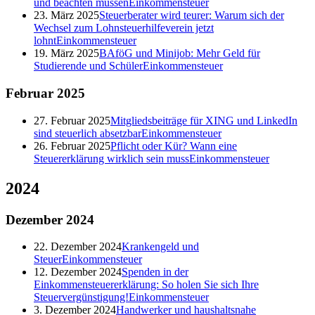
und beachten müssen
Einkommensteuer
23. März 2025
Steuerberater wird teurer: Warum sich der
Wechsel zum Lohnsteuerhilfeverein jetzt
lohnt
Einkommensteuer
19. März 2025
BAföG und Minijob: Mehr Geld für
Studierende und Schüler
Einkommensteuer
Februar
2025
27. Februar 2025
Mitgliedsbeiträge für XING und LinkedIn
sind steuerlich absetzbar
Einkommensteuer
26. Februar 2025
Pflicht oder Kür? Wann eine
Steuererklärung wirklich sein muss
Einkommensteuer
2024
Dezember
2024
22. Dezember 2024
Krankengeld und
Steuer
Einkommensteuer
12. Dezember 2024
Spenden in der
Einkommensteuererklärung: So holen Sie sich Ihre
Steuervergünstigung!
Einkommensteuer
3. Dezember 2024
Handwerker und haushaltsnahe