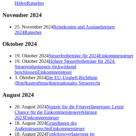
Hilfen
Ratgeber
November
2024
25. November 2024
Reisekosten und Auslandsreisen
2024
Ratgeber
Oktober
2024
19. Oktober 2024
Steuerfreibeträge für 2024
Einkommensteuer
19. Oktober 2024
Höhere Steuerfreibeträge für 2024:
Steuerentlastungen rückwirkend
beschlossen
Einkommensteuer
3. Oktober 2024
Die EU-Unshell-Richtlinie
(Briefkastenfirma)
Internationales Steuerrecht
August
2024
20. August 2024
Nutzen Sie die Fristverlängerung: Letzte
Chance für die Einkommensteuererklärung
2023
Einkommensteuer
18. August 2024
Grundlagen des
Außensteuerrechts
Einkommensteuer
18. August 2024
Funktionsverlagerung im