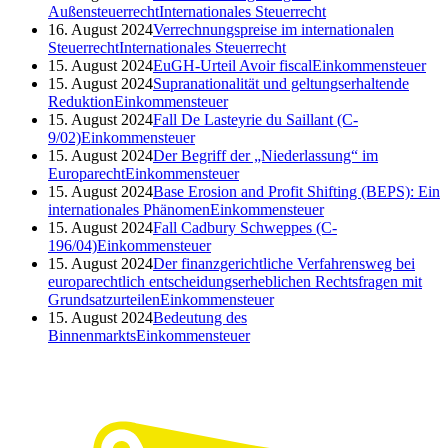
Außensteuerrecht
Internationales Steuerrecht
16. August 2024
Verrechnungspreise im internationalen
Steuerrecht
Internationales Steuerrecht
15. August 2024
EuGH-Urteil Avoir fiscal
Einkommensteuer
15. August 2024
Supranationalität und geltungserhaltende
Reduktion
Einkommensteuer
15. August 2024
Fall De Lasteyrie du Saillant (C-
9/02)
Einkommensteuer
15. August 2024
Der Begriff der „Niederlassung“ im
Europarecht
Einkommensteuer
15. August 2024
Base Erosion and Profit Shifting (BEPS): Ein
internationales Phänomen
Einkommensteuer
15. August 2024
Fall Cadbury Schweppes (C-
196/04)
Einkommensteuer
15. August 2024
Der finanzgerichtliche Verfahrensweg bei
europarechtlich entscheidungserheblichen Rechtsfragen mit
Grundsatzurteilen
Einkommensteuer
15. August 2024
Bedeutung des
Binnenmarkts
Einkommensteuer