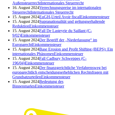
Außensteuerrecht
Internationales Steuerrecht
16. August 2024
Verrechnungspreise im internationalen
Steuerrecht
Internationales Steuerrecht
15. August 2024
EuGH-Urteil Avoir fiscal
Einkommensteuer
15. August 2024
Supranationalität und geltungserhaltende
Reduktion
Einkommensteuer
15. August 2024
Fall De Lasteyrie du Saillant (C-
9/02)
Einkommensteuer
15. August 2024
Der Begriff der „Niederlassung“ im
Europarecht
Einkommensteuer
15. August 2024
Base Erosion and Profit Shifting (BEPS): Ein
internationales Phänomen
Einkommensteuer
15. August 2024
Fall Cadbury Schweppes (C-
196/04)
Einkommensteuer
15. August 2024
Der finanzgerichtliche Verfahrensweg bei
europarechtlich entscheidungserheblichen Rechtsfragen mit
Grundsatzurteilen
Einkommensteuer
15. August 2024
Bedeutung des
Binnenmarkts
Einkommensteuer