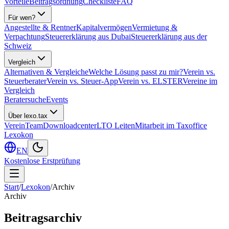
Vorteile
Beitragsordnung
Checkliste
FAQ
Für wen?
Angestellte & Rentner
Kapitalvermögen
Vermietung &
Verpachtung
Steuererklärung aus Dubai
Steuererklärung aus der
Schweiz
Vergleich
Alternativen & Vergleiche
Welche Lösung passt zu mir?
Verein vs.
Steuerberater
Verein vs. Steuer-App
Verein vs. ELSTER
Vereine im
Vergleich
Beratersuche
Events
Über lexo.tax
Verein
Team
Downloadcenter
LTO Leiten
Mitarbeit im Taxoffice
Lexokon
EN
Kostenlose Erstprüfung
Start
/
Lexokon
/
Archiv
Archiv
Beitragsarchiv