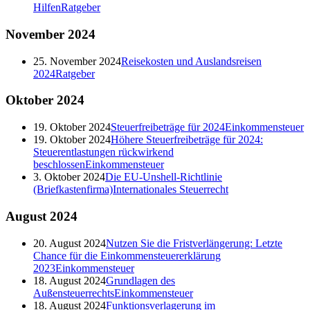
Hilfen
Ratgeber
November
2024
25. November 2024
Reisekosten und Auslandsreisen
2024
Ratgeber
Oktober
2024
19. Oktober 2024
Steuerfreibeträge für 2024
Einkommensteuer
19. Oktober 2024
Höhere Steuerfreibeträge für 2024:
Steuerentlastungen rückwirkend
beschlossen
Einkommensteuer
3. Oktober 2024
Die EU-Unshell-Richtlinie
(Briefkastenfirma)
Internationales Steuerrecht
August
2024
20. August 2024
Nutzen Sie die Fristverlängerung: Letzte
Chance für die Einkommensteuererklärung
2023
Einkommensteuer
18. August 2024
Grundlagen des
Außensteuerrechts
Einkommensteuer
18. August 2024
Funktionsverlagerung im