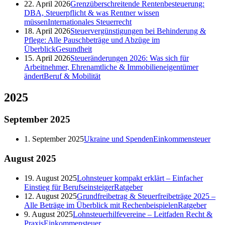
22. April 2026
Grenzüberschreitende Rentenbesteuerung:
DBA, Steuerpflicht & was Rentner wissen
müssen
Internationales Steuerrecht
18. April 2026
Steuervergünstigungen bei Behinderung &
Pflege: Alle Pauschbeträge und Abzüge im
Überblick
Gesundheit
15. April 2026
Steueränderungen 2026: Was sich für
Arbeitnehmer, Ehrenamtliche & Immobilieneigentümer
ändert
Beruf & Mobilität
2025
September
2025
1. September 2025
Ukraine und Spenden
Einkommensteuer
August
2025
19. August 2025
Lohnsteuer kompakt erklärt – Einfacher
Einstieg für Berufseinsteiger
Ratgeber
12. August 2025
Grundfreibetrag & Steuerfreibeträge 2025 –
Alle Beträge im Überblick mit Rechenbeispielen
Ratgeber
9. August 2025
Lohnsteuerhilfevereine – Leitfaden Recht &
Praxis
Einkommensteuer