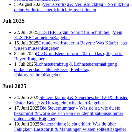
5. August 2025
Verlustvortrag & Verlustrücktrag – So nutzt du
deine Verluste steuerlich richtig
Investitionen
Juli
2025
22. Juli 2025
ELSTER Login: Schritt für Schritt bei „Mein
ELSTER“ anmelden
Ratgeber
15. Juli 2025
Grunderwerbsteuer in Bayern: Was Käufer jetzt
wissen müssen
Ratgeber
8. Juli 2025
Die Grundsteuerreform 2025 – Das gilt jetzt in
Bayern
Ratgeber
1. Juli 2025
Lohnsteuerabzug & Lohnsteuerermäßigung
einfach erklärt – Steuerklasse, Freibetrag,
Faktorverfahren
Ratgeber
Juni
2025
24. Juni 2025
Steuererklärung & Steuerbescheid 2025: Fristen,
Elster, Belege & Umzug einfach erklärt
Ratgeber
17. Juni 2025
Die Steuernummer – Was sie ist, wie du sie
bekommst & worin sie sich von der Identifikationsnummer
unterscheidet
Ratgeber
10. Juni 2025
Steuerzahlung leicht erklärt: Was du über
Fälligkeit, Lastschrift & Mahnungen wissen solltest
Ratgeber