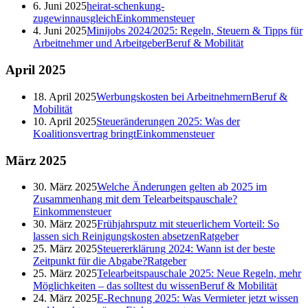
6. Juni 2025
heirat-schenkung-
zugewinnausgleich
Einkommensteuer
4. Juni 2025
Minijobs 2024/2025: Regeln, Steuern & Tipps für
Arbeitnehmer und Arbeitgeber
Beruf & Mobilität
April
2025
18. April 2025
Werbungskosten bei Arbeitnehmern
Beruf &
Mobilität
10. April 2025
Steueränderungen 2025: Was der
Koalitionsvertrag bringt
Einkommensteuer
März
2025
30. März 2025
Welche Änderungen gelten ab 2025 im
Zusammenhang mit dem Telearbeitspauschale?
Einkommensteuer
30. März 2025
Frühjahrsputz mit steuerlichem Vorteil: So
lassen sich Reinigungskosten absetzen
Ratgeber
25. März 2025
Steuererklärung 2024: Wann ist der beste
Zeitpunkt für die Abgabe?
Ratgeber
25. März 2025
Telearbeitspauschale 2025: Neue Regeln, mehr
Möglichkeiten – das solltest du wissen
Beruf & Mobilität
24. März 2025
E-Rechnung 2025: Was Vermieter jetzt wissen