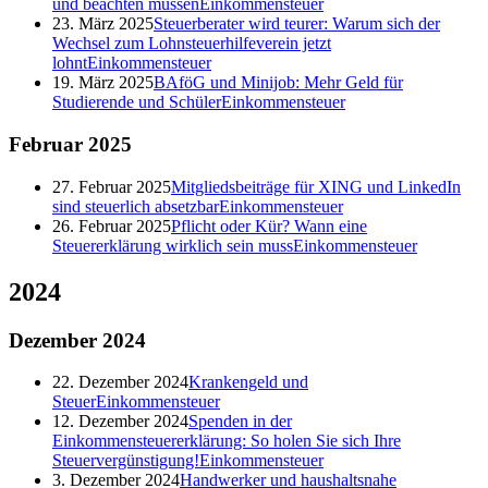
und beachten müssen
Einkommensteuer
23. März 2025
Steuerberater wird teurer: Warum sich der
Wechsel zum Lohnsteuerhilfeverein jetzt
lohnt
Einkommensteuer
19. März 2025
BAföG und Minijob: Mehr Geld für
Studierende und Schüler
Einkommensteuer
Februar
2025
27. Februar 2025
Mitgliedsbeiträge für XING und LinkedIn
sind steuerlich absetzbar
Einkommensteuer
26. Februar 2025
Pflicht oder Kür? Wann eine
Steuererklärung wirklich sein muss
Einkommensteuer
2024
Dezember
2024
22. Dezember 2024
Krankengeld und
Steuer
Einkommensteuer
12. Dezember 2024
Spenden in der
Einkommensteuererklärung: So holen Sie sich Ihre
Steuervergünstigung!
Einkommensteuer
3. Dezember 2024
Handwerker und haushaltsnahe