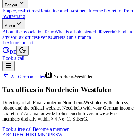
For you
Employees
Retirees
Rental income
Investment income
Tax return from
Switzerland
About
About the association
Team
What is a Lohnsteuerhilfeverein?
Find an
advisor
Tax offices
Events
Careers
Run a branch
Lexicon
Contact
DE
Book a call
All German states
Nordrhein-Westfalen
Tax offices in
Nordrhein-Westfalen
Directory of all Finanzämter in
Nordrhein-Westfalen
with address,
phone and the official website. Need help with your German income
tax return? As a nationwide Lohnsteuerhilfeverein we advise
members digitally within § 4 No. 11 StBerG.
Book a free call
Become a member
A
B
C
D
E
F
G
H
I
K
L
M
N
O
P
R
S
W