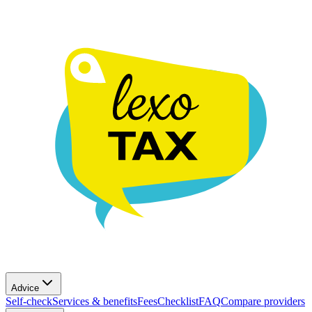
Advice
Self-check
Services & benefits
Fees
Checklist
FAQ
Compare providers