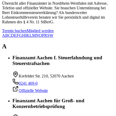
Übersicht aller Finanzämter in Nordrhein-Westfalen mit Adresse,
Telefon und offizieller Website. Sie brauchen Unterstützung bei
Ihrer Einkommensteuererklärung? Als bundesweiter
Lohnsteuerhilfeverein beraten wir Sie persönlich und digital im
Rahmen des § 4 Nr. 11 StBerG.
Termin buchen
Mitglied werden
A
B
C
D
E
F
G
H
I
K
L
M
N
O
P
R
S
W
A
Finanzamt Aachen f. Steuerfahndung und
Steuerstrafsachen
Krefelder Str. 210, 52070 Aachen
0241 469-0
Offizielle Website
Finanzamt Aachen für Groß- und
Konzernbetriebsprüfung