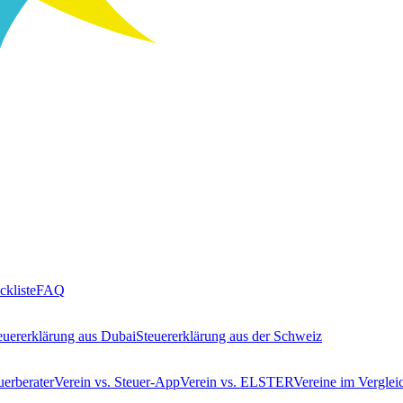
ckliste
FAQ
euererklärung aus Dubai
Steuererklärung aus der Schweiz
uerberater
Verein vs. Steuer-App
Verein vs. ELSTER
Vereine im Verglei