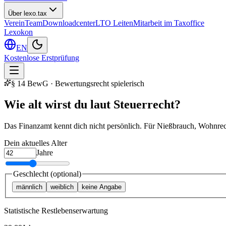
Über lexo.tax
Verein
Team
Downloadcenter
LTO Leiten
Mitarbeit im Taxoffice
Lexokon
EN
Kostenlose Erstprüfung
§ 14 BewG · Bewertungsrecht spielerisch
Wie alt wirst du
laut Steuerrecht?
Das Finanzamt kennt dich nicht persönlich. Für Nießbrauch, Wohnrecht
Dein aktuelles Alter
Jahre
Geschlecht (optional)
männlich
weiblich
keine Angabe
Statistische Restlebenserwartung