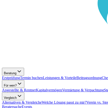
Beratung
Erstprüfung
Termin buchen
Leistungen & Vorteile
Beitragsordnung
Che
Für wen?
Angestellte & Rentner
Kapitalvermögen
Vermietung & Verpachtung
St
Vergleich
Alternativen & Vergleiche
Welche Lösung passt zu mir?
Verein vs. Ste
Beratersuche
Events