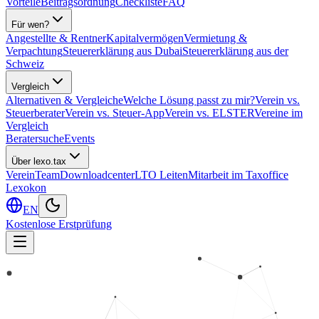
Vorteile
Beitragsordnung
Checkliste
FAQ
Für wen?
Angestellte & Rentner
Kapitalvermögen
Vermietung &
Verpachtung
Steuererklärung aus Dubai
Steuererklärung aus der
Schweiz
Vergleich
Alternativen & Vergleiche
Welche Lösung passt zu mir?
Verein vs.
Steuerberater
Verein vs. Steuer-App
Verein vs. ELSTER
Vereine im
Vergleich
Beratersuche
Events
Über lexo.tax
Verein
Team
Downloadcenter
LTO Leiten
Mitarbeit im Taxoffice
Lexokon
EN
Kostenlose Erstprüfung