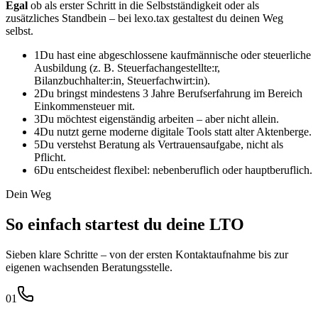
Egal
ob als erster Schritt in die Selbstständigkeit oder als
zusätzliches Standbein – bei lexo.tax gestaltest du deinen Weg
selbst.
1
Du hast eine abgeschlossene kaufmännische oder steuerliche
Ausbildung (z. B. Steuerfachangestellte:r,
Bilanzbuchhalter:in, Steuerfachwirt:in).
2
Du bringst mindestens 3 Jahre Berufserfahrung im Bereich
Einkommensteuer mit.
3
Du möchtest eigenständig arbeiten – aber nicht allein.
4
Du nutzt gerne moderne digitale Tools statt alter Aktenberge.
5
Du verstehst Beratung als Vertrauensaufgabe, nicht als
Pflicht.
6
Du entscheidest flexibel: nebenberuflich oder hauptberuflich.
Dein Weg
So einfach startest du deine LTO
Sieben klare Schritte – von der ersten Kontaktaufnahme bis zur
eigenen wachsenden Beratungsstelle.
01