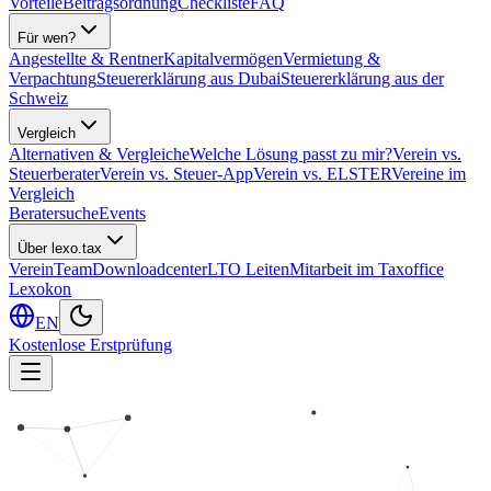
Vorteile
Beitragsordnung
Checkliste
FAQ
Für wen?
Angestellte & Rentner
Kapitalvermögen
Vermietung &
Verpachtung
Steuererklärung aus Dubai
Steuererklärung aus der
Schweiz
Vergleich
Alternativen & Vergleiche
Welche Lösung passt zu mir?
Verein vs.
Steuerberater
Verein vs. Steuer-App
Verein vs. ELSTER
Vereine im
Vergleich
Beratersuche
Events
Über lexo.tax
Verein
Team
Downloadcenter
LTO Leiten
Mitarbeit im Taxoffice
Lexokon
EN
Kostenlose Erstprüfung