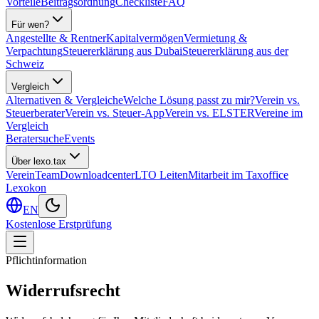
Vorteile
Beitragsordnung
Checkliste
FAQ
Für wen?
Angestellte & Rentner
Kapitalvermögen
Vermietung &
Verpachtung
Steuererklärung aus Dubai
Steuererklärung aus der
Schweiz
Vergleich
Alternativen & Vergleiche
Welche Lösung passt zu mir?
Verein vs.
Steuerberater
Verein vs. Steuer-App
Verein vs. ELSTER
Vereine im
Vergleich
Beratersuche
Events
Über lexo.tax
Verein
Team
Downloadcenter
LTO Leiten
Mitarbeit im Taxoffice
Lexokon
EN
Kostenlose Erstprüfung
Pflichtinformation
Widerrufsrecht