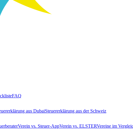
ckliste
FAQ
euererklärung aus Dubai
Steuererklärung aus der Schweiz
uerberater
Verein vs. Steuer-App
Verein vs. ELSTER
Vereine im Verglei