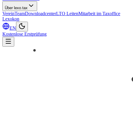
Über lexo.tax
Verein
Team
Downloadcenter
LTO Leiten
Mitarbeit im Taxoffice
Lexokon
EN
Kostenlose Erstprüfung