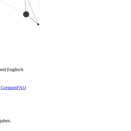
und Englisch.
& Grenzen
FAQ
gaben.