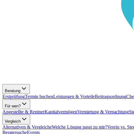
Beratung
Erstprüfung
Termin buchen
Leistungen & Vorteile
Beitragsordnung
Che
Für wen?
Angestellte & Rentner
Kapitalvermögen
Vermietung & Verpachtung
St
Vergleich
Alternativen & Vergleiche
Welche Lösung passt zu mir?
Verein vs. Ste
Beratersuche
Events